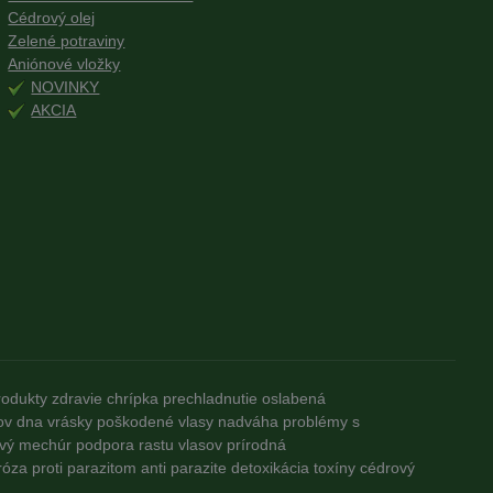
Cédrový olej
Zelené potraviny
Aniónové vložky
NOVINKY
AKCIA
rodukty
zdravie
chrípka
prechladnutie
oslabená
ov
dna
vrásky
poškodené vlasy
nadváha
problémy s
vý mechúr
podpora rastu vlasov
prírodná
róza
proti parazitom
anti parazite
detoxikácia
toxíny
cédrový