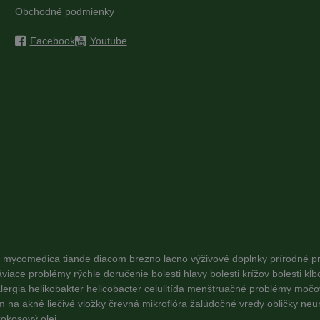
Obchodné podmienky
Facebook
Youtube
mycomedica
tiande
diacom
brezno
lacno
výživové doplnky
prírodné p
áviace problémy
rýchle doručenie
bolesti hlavy
bolesti krížov
bolesti kĺb
lergia
helikobakter
helicobacter
celulitída
menštruačné problémy
močo
m na akné
liečivé vložky
črevná mikroflóra
žalúdočné vredy
obličky
neu
okosový olej