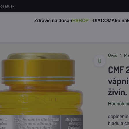
dosah.sk
Zdravie na dosah
ESHOP
DIACOM
Ako na
Úvod
Pr
CMF 2
vápni
živín,
Hodnoten
doplnenie 
hladu a c