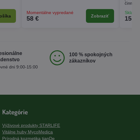
činnosť
Momentálne vypredané
Skladom
ošíka
Zobraziť
58 €
15 €
esionálne
100 % spokojných
adenstvo
zákazníkov
vné dni 9:00-15:00
Kategórie
Výživové produkty STARLIFE
Vitálne huby MycoMedica
Prírodná kozmetika tianDe