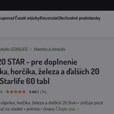
kupovať
Časté otázky
Recenzie
Obchodné podmienky
odukty STARLIFE
Vitamíny a minerály
0 STAR - pre doplnenie
ka, horčíka, železa a ďalších 20
 Starlife 60 tabl
ie
4.86
/
5
(
7
x)
vápnika, horčíka, železa a ďalších 20 živín • znižuje pocit
huť na sladké • anémia • únava
Čítajte viac