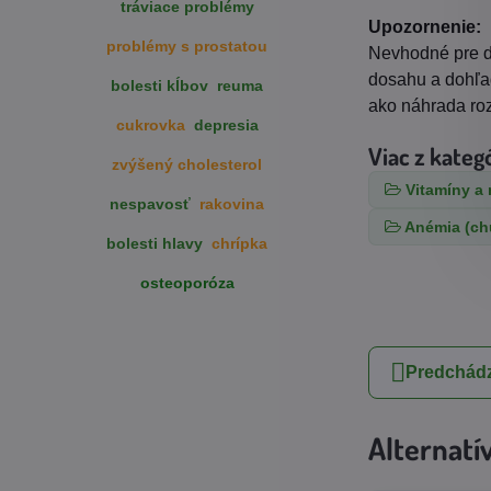
tráviace problémy
Upozornenie:
problémy s prostatou
Nevhodné pre d
dosahu a dohľad
bolesti kĺbov
reuma
ako náhrada roz
cukrovka
depresia
Viac z kateg
zvýšený cholesterol
Vitamíny a 
nespavosť
rakovina
Anémia (ch
bolesti hlavy
chrípka
osteoporóza
Predchádz
Alternatí