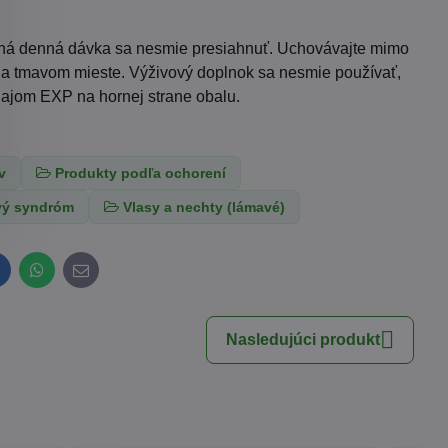
čaná denná dávka sa nesmie presiahnuť. Uchovávajte mimo
 a tmavom mieste. Výživový doplnok sa nesmie používať,
dajom EXP na hornej strane obalu.
v
Produkty podľa ochorení
vý syndróm
Vlasy a nechty (lámavé)
inkedIn
WhatsApp
E-
mail
Nasledujúci produkt