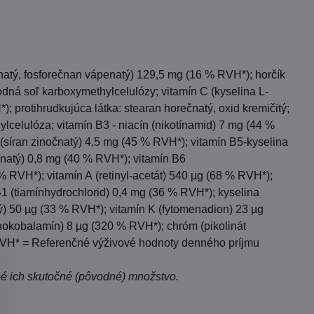
penatý, fosforečnan vápenatý) 129,5 mg (16 % RVH*); horčík
odná soľ karboxymethylcelulózy; vitamín C (kyselina L-
protihrudkujúca látka: stearan horečnatý, oxid kremičitý;
lcelulóza; vitamín B3 - niacín (nikotínamid) 7 mg (44 %
k (síran zinočnatý) 4,5 mg (45 % RVH*); vitamín B5-kyselina
natý) 0,8 mg (40 % RVH*); vitamín B6
% RVH*); vitamín A (retinyl-acetát) 540 µg (68 % RVH*);
1 (tiamínhydrochlorid) 0,4 mg (36 % RVH*); kyselina
ý) 50 µg (33 % RVH*); vitamín K (fytomenadion) 23 µg
nokobalamín) 8 µg (320 % RVH*); chróm (pikolinát
. RVH* = Referenčné výživové hodnoty denného príjmu
ené ich skutočné (pôvodné) množstvo.