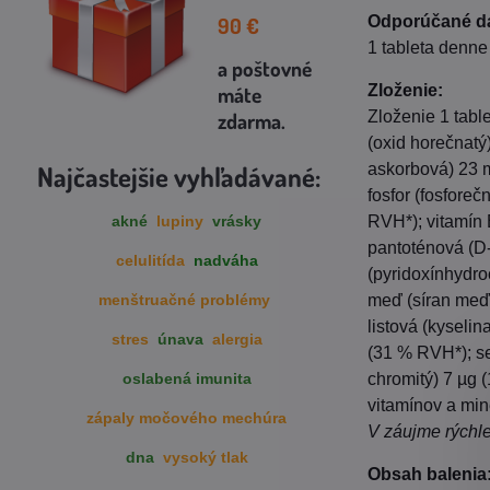
90
€
Odporúčané d
1 tableta denne
a poštovné
máte
Zloženie:
zdarma
.
Zloženie 1 tabl
(oxid horečnatý
Najčastejšie vyhľadávané:
askorbová) 23 m
fosfor (fosfore
akné
lupiny
vrásky
RVH*); vitamín 
pantoténová (D
celulitída
nadváha
(pyridoxínhydro
menštruačné problémy
meď (síran meďn
listová (kyseli
stres
únava
alergia
(31 % RVH*); se
oslabená imunita
chromitý) 7 µg 
vitamínov a min
zápaly močového mechúra
V záujme rýchle
dna
vysoký tlak
Obsah balenia