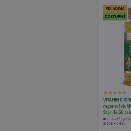
VITAMIN C 100
regeneráciu tk
Starlife 60 tab
imunita • hojeni
srdce • cievy