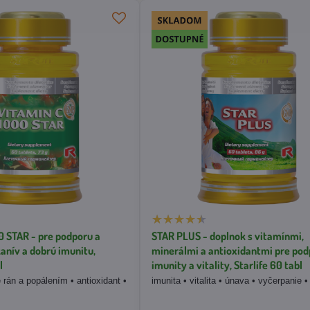
0 STAR - pre podporu a
STAR PLUS - doplnok s vitamínmi,
anív a dobrú imunitu,
minerálmi a antioxidantmi pre po
l
imunity a vitality, Starlife 60 tabl
e rán a popálením • antioxidant •
imunita • vitalita • únava • vyčerpanie •