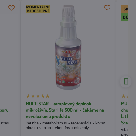
MULTI STAR - komplexný doplnok
MULTIVI
dporu
mikroživín, Starlife 500 ml - čakáme na
chuťou 
nové balenie produktu
látky p
Starlif
 stres
imunita • metabolizmus • regenerácia • krvný
obraz • vitalita • vitamíny • minerály
vitamíno
prechlad