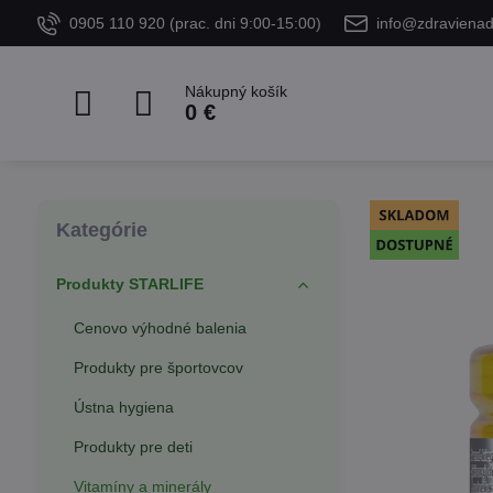
0905 110 920 (prac. dni 9:00-15:00)
info@zdraviena
Nákupný košík
0 €
Kategórie
Produkty STARLIFE
Cenovo výhodné balenia
Produkty pre športovcov
Ústna hygiena
Produkty pre deti
Vitamíny a minerály