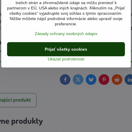
tretích strán a zhromaždené údaje sa môžu preniesť k
partnerom v EÚ, USA alebo iných krajinách. Kliknutím na „Prijať
všetky cookies“ vyjadrujete svoj súhlas s týmto spracovaním.
eti do 12 rokov, tehotné a dojčiace ženy. Ustanovená odporú
Nižšie môžete nájsť podrobné informácie alebo upraviť svoje
u malých detí. Skladujte a po otvorení uchovávajte na suchom
preferencie.
manitej stravy. Minimálna trvanlivosť: do dátumu uvedeného ú
Zásady ochrany osobných údajov
órie
Prijať všetky cookies
minerály
Produkty STARLIFE
Produkty podľa orgáno
Ukázať podrobnosti
udokrvnosť)
Chronické ochorenia
Chronický únavo
Facebook
Twitter
Bluesky
Pinterest
Reddit
L
ajúci produkt
vne produkty