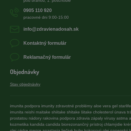
pod bránou, 1. poschodie
0905 110 920
pracovné dni 9:00-15:00
info​@zdravienadosah​.sk
Kontaktný formulár
Reklamačný formulár
Objednávky
Stav objednávky
imunita
podpora imunity
zdravotné problémy
aloe vera gel
starlife
imunita
reishi
maitake
shiitake
shitake
šitake
cholesterol
únava
tr
prostatou
nádory
rakovina
podpora zdravia
zápaly
vírusy
astma
a
kozmetika
kandida
candida
biorezonančný prístroj
chlamýdie
kré
olej
cédre
megre
anastasia
liečivé huby
kokosový olej
panenský k