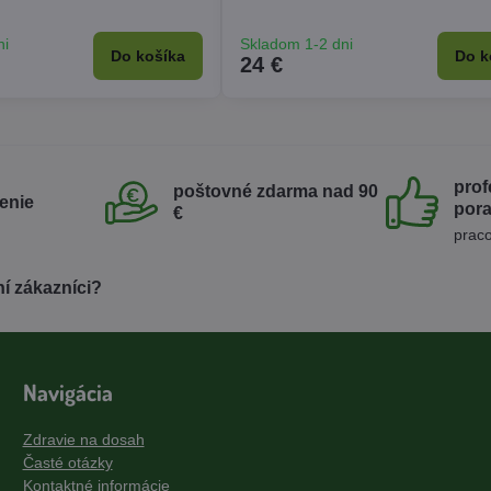
ni
Skladom 1-2 dni
Do košíka
Do k
24 €
prof
poštovné zdarma nad 90
enie
por
€
praco
í zákazníci?
Navigácia
Zdravie na dosah
Časté otázky
Kontaktné informácie