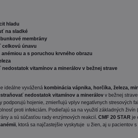
cit hladu
uť na sladké
ať bunkové membrány
ť celkovú únavu
 anémiou a s poruchou krvného obrazu
eleza
 nedostatok vitamínov a minerálov v bežnej strave
je ideálne vyvážená
kombinácia vápnika, horčíka, železa, mi
straňovať nedostatok vitamínov a minerálov
v bežnej strave
y podporujú hojenie, zmierňujú vplyv negatívnych stresových f
lnosť proti infekciám. Podieľajú sa na využití základných živín 
ny a sú súčasťou rady enzýmových reakcií.
CMF 20 STAR
je 
i
anémii
, ktorá sa najčastejšie vyskytuje u žien, aj u pacientov 