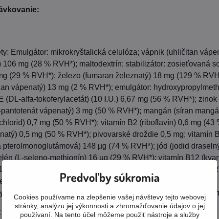
ávkovanie:
ety: Emulgátor: mikrokryštalická celulóza; vápnik (uhličitan vá
) 106 mg (28 % RVH*); maltodextrín; stabilizátor: zosieťovaná s
g (29 % RVH*); železo (fumaran železnatý) 18 mg (129 % RVH*); 
čnan vápenatý) 13 mg (2 % RVH*); emulgátor: hydroxypropylmethy
E (DL-alfa-tokoferylacetát) (10 I.U.) 6,67 mg (56 % RVH*); zino
-pantotenát vápenatý) 3 mg (50 % RVH*); mangán (síran mangá
chlorid) 0,7 mg (50 % RVH*); vitamín B2 (riboflavín) 0,6 mg (43 
atý) 0,5 mg (50 % RVH*); pivovarské droždie 0,5 mg; vitamín B
na pterolmonoglutámová) 148 µg (74 % RVH*); jód (jodid draseln
lén (L-seleno-methionín) 16 µg (29 % RVH*); vitamín B12 (kya
(18 % RVH*); vitamín D3 (cholekalciferol) 2,6 µg (52 % RVH*)
Predvoľby súkromia
erálnych látok.
jšej orientácie v množstve aktívnych látok je u extraktov uved
Cookies používame na zlepšenie vašej návštevy tejto webovej
stránky, analýzu jej výkonnosti a zhromažďovanie údajov o jej
:
60 tabliet
používaní. Na tento účel môžeme použiť nástroje a služby