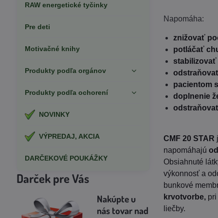
RAW energetické tyčinky
Napomáha:
Pre deti
znižovať po
Motivačné knihy
potláčať ch
stabilizov
Produkty podľa orgánov
odstraňova
pacientom s
Produkty podľa ochorení
doplnenie ž
odstraňovať
NOVINKY
VÝPREDAJ, AKCIA
CMF 20 STAR
napomáhajú
od
DARČEKOVÉ POUKÁŽKY
Obsiahnuté látk
výkonnosť a odo
Darček pre Vás
bunkové membrá
Nakúpte u
krvotvorbe,
pr
nás tovar
nad
liečby.