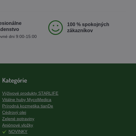
esionálne
100 % spokojných
adenstvo
zákazníkov
vné dni 9:00-15:00
Kategórie
Výživové produkty STARLIFE
Vitálne huby MycoMedica
Prírodná kozmetika tianDe
Cédrový olej
Zelené potraviny
Aniónové vložky
NOVINKY