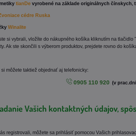
zmetiky
tianDe
vyrobené na základe originálnych čínskych, t
Zvoniace cédre Ruska
žky
Winalite
ste si vybrali, vložíte do nákupného košíka kliknutím na tlačidlo 
ty. Ak ste skončili s výberom produktov, prejdete rovno do košíka
 si môžete taktiež objednať aj
telefonicky
:
0905 110 920
(v prac.dn
Zadanie Vašich kontaktných údajov, spô
nás registrovali, môžete sa prihlásiť pomocou Vašich prihlasovac