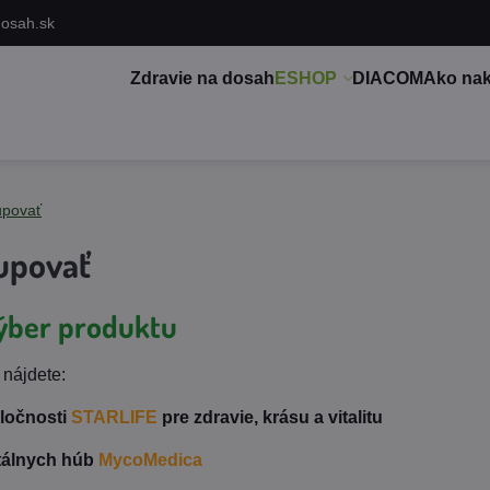
dosah.sk
Zdravie na dosah
ESHOP
DIACOM
Ako na
upovať
upovať
Výber produktu
 nájdete:
ločnosti
STARLIFE
pre zdravie, krásu a vitalitu
itálnych húb
MycoMedica