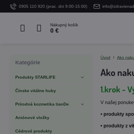
0905 110 920 (prac. dni 9:00-15:00)
info@zdraviena
Nákupný košík
0 €
Úvod
Ako nak
Kategórie
Ako nak
Produkty STARLIFE
1.krok - 
Čínske vitálne huby
V našej ponuke
Prírodná kozmetika tianDe
• produkty spo
Aniónové vložky
• produkty z v
Cédrové produkty