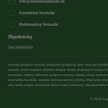
info​@zdravienadosah​.sk
Kontaktný formulár
Reklamačný formulár
Objednávky
Stav objednávky
imunita
podpora imunity
zdravotné problémy
aloe vera gel
starlife
imunita
reishi
maitake
shiitake
shitake
šitake
cholesterol
únava
tr
prostatou
nádory
rakovina
podpora zdravia
zápaly
vírusy
astma
a
kozmetika
kandida
candida
biorezonančný prístroj
chlamýdie
kré
olej
cédre
megre
anastasia
liečivé huby
kokosový olej
panenský k
©
2026
Cop