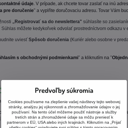
kontaktné údaje
. V prípade, ak chcete tovar zaslať na inú adres
a pre doručenie
" a vyplňte doručovaciu adresu. Tovar Vám bud
žnosti
„Registrovať sa do newslettera"
súhlasíte so zasielan
. Súhlas môžete kedykoľvek odvolať prostredníctvom odkazu v 
udnite uviesť
Spôsob doručenia
(Kuriér alebo osobne v preda
úhlasím s obchodnými podmienkami
" a kliknutím na "
Objedn
Vybavovanie objednávky
Predvoľby súkromia
dnávky Vás budeme priebežne informovať o jej stave.
Cookies používame na zlepšenie vašej návštevy tejto webovej
stránky, analýzu jej výkonnosti a zhromažďovanie údajov o jej
li platbu bankovým prevodom, zašleme Vám e-mail s platobnými
používaní. Na tento účel môžeme použiť nástroje a služby
tretích strán a zhromaždené údaje sa môžu preniesť k
í danej čiastky na náš účet Vám bude zásielka odoslaná.
partnerom v EÚ, USA alebo iných krajinách. Kliknutím na „Prijať
všetky cookies“ vyjadrujete svoj súhlas s týmto spracovaním.