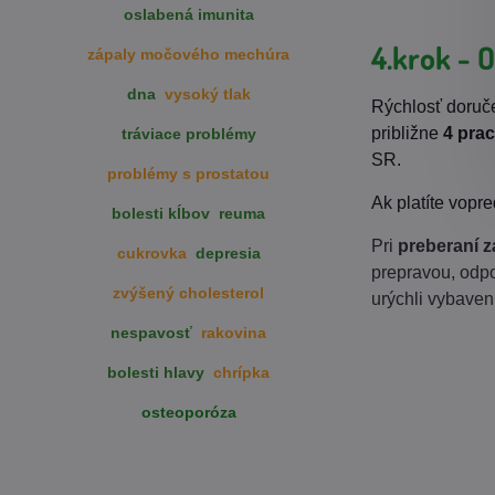
oslabená imunita
4.krok - 
zápaly močového mechúra
dna
vysoký tlak
Rýchlosť doruče
približne
4 pra
tráviace problémy
SR.
problémy s prostatou
Ak platíte vopr
bolesti kĺbov
reuma
Pri
preberaní z
cukrovka
depresia
prepravou, odp
zvýšený cholesterol
urýchli vybaven
nespavosť
rakovina
bolesti hlavy
chrípka
osteoporóza