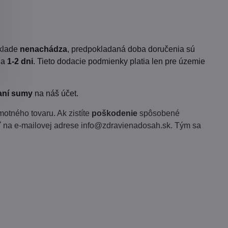
sklade
nenachádza
, predpokladaná doba doručenia sú
na
1-2 dni
. Tieto dodacie podmienky platia len pre územie
aní sumy
na náš účet.
otného tovaru. Ak zistíte
poškodenie
spôsobené
ť
na e-mailovej adrese info@zdravienadosah.sk. Tým sa