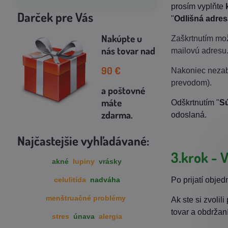
prosím vyplňte
Darček pre Vás
"
Odlišná adres
Nakúpte u
Zaškrtnutím mo
nás tovar
nad
mailovú adresu
90
€
Nakoniec nezab
prevodom).
a poštovné
máte
Odškrtnutím "
S
zdarma
.
odoslaná.
Najčastejšie vyhľadávané:
3.krok - 
akné
lupiny
vrásky
celulitída
nadváha
Po prijatí obje
menštruačné problémy
Ak ste si zvoli
tovar a obdržan
stres
únava
alergia