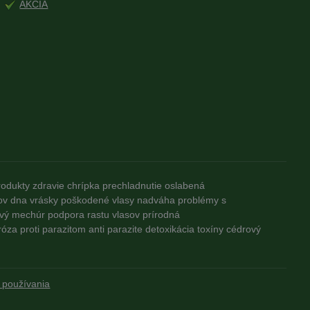
AKCIA
rodukty
zdravie
chrípka
prechladnutie
oslabená
ov
dna
vrásky
poškodené vlasy
nadváha
problémy s
vý mechúr
podpora rastu vlasov
prírodná
róza
proti parazitom
anti parazite
detoxikácia
toxíny
cédrový
 používania