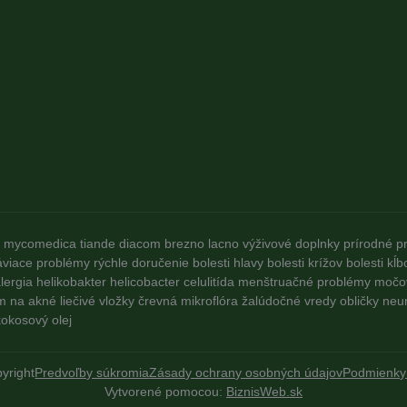
mycomedica
tiande
diacom
brezno
lacno
výživové doplnky
prírodné p
áviace problémy
rýchle doručenie
bolesti hlavy
bolesti krížov
bolesti kĺb
lergia
helikobakter
helicobacter
celulitída
menštruačné problémy
močo
m na akné
liečivé vložky
črevná mikroflóra
žalúdočné vredy
obličky
neu
okosový olej
yright
Predvoľby súkromia
Zásady ochrany osobných údajov
Podmienky
Vytvorené pomocou:
BiznisWeb.sk