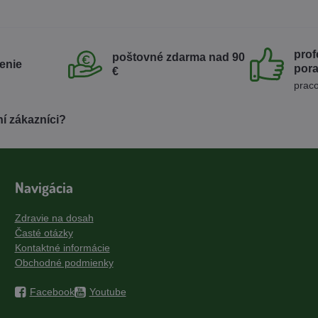
prof
poštovné zdarma nad 90
enie
por
€
praco
í zákazníci?
Navigácia
Zdravie na dosah
Časté otázky
Kontaktné informácie
Obchodné podmienky
Facebook
Youtube