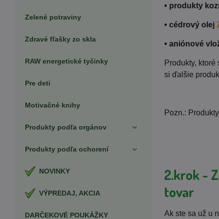
• produkty ko
Zelené potraviny
• cédrový olej
Zdravé fľašky zo skla
• aniónové vlo
RAW energetické tyčinky
Produkty, ktoré 
si ďalšie produk
Pre deti
Motivačné knihy
Pozn.: Produkty
Produkty podľa orgánov
Produkty podľa ochorení
2.krok - 
NOVINKY
tovar
VÝPREDAJ, AKCIA
Ak ste sa už u 
DARČEKOVÉ POUKÁŽKY