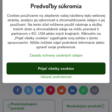
Výživový doplnok sa nesmie používať, ako náhrada rozmanitej
Predvoľby súkromia
stravy. Ustanovená odporúčaná denná dávka sa nesmie
presiahnuť. Uchovávajte a skladujte mimo dosahu malých detí!
Cookies používame na zlepšenie vašej návštevy tejto webovej
Skladujte a po otvorení uchovávajte na suchom a tmavom mieste.
stránky, analýzu jej výkonnosti a zhromažďovanie údajov o jej
Minimálna trvanlivosť: do dátumu uvedeného údajom EXP na
používaní. Na tento účel môžeme použiť nástroje a služby
hornej strane obalu.
tretích strán a zhromaždené údaje sa môžu preniesť k
partnerom v EÚ, USA alebo iných krajinách. Kliknutím na
Viac z kategórie
„Prijať všetky cookies“ vyjadrujete svoj súhlas s týmto
spracovaním. Nižšie môžete nájsť podrobné informácie alebo
Vitamíny a minerály
Produkty STARLIFE
upraviť svoje preferencie.
Zásady ochrany osobných údajov
Recenzie
0
Prijať všetky cookies
Diskusia
0
Ukázať podrobnosti
Facebook
Twitter
Bluesky
Pinterest
Reddit
LinkedIn
WhatsApp
E-
mail
Predchádzajúci
Nasledujúci produkt
produkt