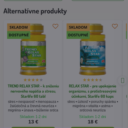
Alternatívne produkty
TREND RELAX STAR - k zníženiu
RELAX STAR - pre upokojenie
nervového napätia a stresu,
organizmu, s protistresovými
Starlife 60 tabl
účinkami, Starlife 60 kaps
f
stres • nespavosť • menopauza •
stres • úzkosť • poruchy spánku •
žalúdočná a črevná neuróza •
migréna • vitalita • astma •
migréna • únava • búšenie srdca
srdcová neuróza
Skladom 1-2 dni
Skladom 1-2 dni
13 €
18 €