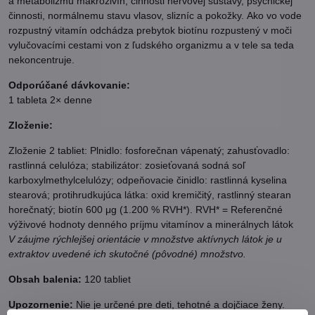
a metabolizmu makroživín, činnosti nervovej sústavy, psychickej
činnosti, normálnemu stavu vlasov, slizníc a pokožky.
Ako vo vode
rozpustný vitamín odchádza prebytok biotínu rozpustený v moči
vylučovacími cestami von z ľudského organizmu a v tele sa teda
nekoncentruje.
Odporúčané dávkovanie:
1 tableta 2× denne
Zloženie:
Zloženie 2 tabliet: Plnidlo: fosforečnan vápenatý; zahusťovadlo:
rastlinná celulóza; stabilizátor: zosieťovaná sodná soľ
karboxylmethylcelulózy; odpeňovacie činidlo: rastlinná kyselina
stearová; protihrudkujúca látka: oxid kremičitý, rastlinný stearan
horečnatý; biotín 600 μg (1.200 % RVH*). RVH* = Referenčné
výživové hodnoty denného príjmu vitamínov a minerálnych látok
V záujme rýchlejšej orientácie v množstve aktívnych látok je u
extraktov uvedené ich skutočné (pôvodné) množstvo.
Obsah balenia:
120 tabliet
Upozornenie:
Nie je určené pre deti, tehotné a dojčiace ženy.