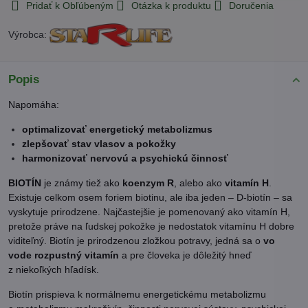
Pridať k Obľúbeným
Otázka k produktu
Doručenia
Výrobca:
Popis
Napomáha:
optimalizovať energetický metabolizmus
zlepšovať stav vlasov a pokožky
harmonizovať nervovú a psychickú činnosť
BIOTÍN
je známy tiež ako
koenzym R
, alebo ako
vitamín H
.
Existuje celkom osem foriem biotinu, ale iba jeden – D-biotín – sa
vyskytuje prirodzene. Najčastejšie je pomenovaný ako vitamín H,
pretože práve na ľudskej pokožke je nedostatok vitamínu H dobre
viditeľný. Biotín je prirodzenou zložkou potravy, jedná sa o
vo
vode rozpustný vitamín
a pre človeka je dôležitý hneď
z niekoľkých hľadísk.
Biotín prispieva k normálnemu energetickému metabolizmu