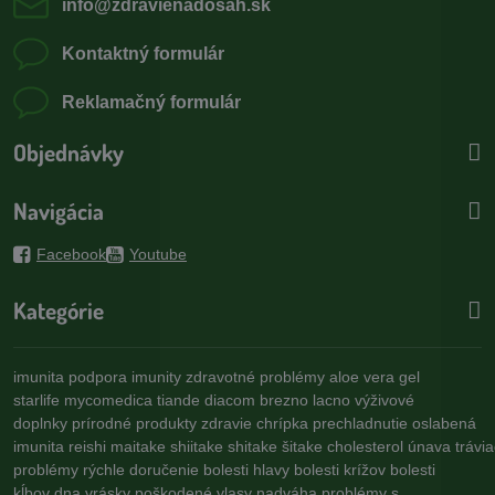
info​@zdravienadosah​.sk
Kontaktný formulár
Reklamačný formulár
Objednávky
Navigácia
Facebook
Youtube
Kategórie
imunita
podpora imunity
zdravotné problémy
aloe vera gel
starlife
mycomedica
tiande
diacom
brezno
lacno
výživové
doplnky
prírodné produkty
zdravie
chrípka
prechladnutie
oslabená
imunita
reishi
maitake
shiitake
shitake
šitake
cholesterol
únava
trávi
problémy
rýchle doručenie
bolesti hlavy
bolesti krížov
bolesti
kĺbov
dna
vrásky
poškodené vlasy
nadváha
problémy s