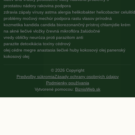
prostatou
nádory
rakovina
podpora
zdravia
zápaly
vírusy
astma
alergia
helikobakter
helicobacter
celulití
problémy
močový mechúr
podpora rastu vlasov
prírodná
kozmetika
kandida
candida
biorezonančný prístroj
chlamýdie
krém
na akné
liečivé vložky
črevná mikroflóra
žalúdočné
vredy
obličky
neuróza
proti parazitom
anti
parazite
detoxikácia
toxíny
cédrový
olej
cédre
megre
anastasia
liečivé huby
kokosový olej
panenský
kokosový olej
©
2026
Copyright
Predvoľby súkromia
Zásady ochrany osobných údajov
Podmienky používania
Vytvorené pomocou:
BiznisWeb.sk