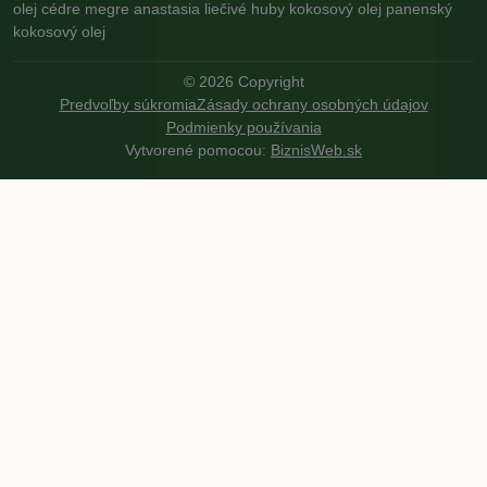
olej
cédre
megre
anastasia
liečivé huby
kokosový olej
panenský
kokosový olej
©
2026
Copyright
Predvoľby súkromia
Zásady ochrany osobných údajov
Podmienky používania
Vytvorené pomocou:
BiznisWeb.sk