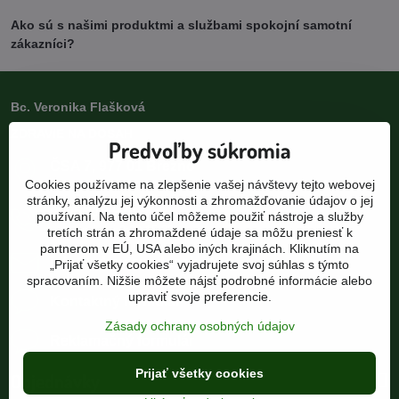
Ako sú s našimi produktmi a službami spokojní samotní
zákazníci?
Bc. Veronika Flašková
ZDRAVIE NA DOSAH
Predvoľby súkromia
ČSA 7, 977 01 Brezno
Cookies používame na zlepšenie vašej návštevy tejto webovej
pod bránou, 1. poschodie
stránky, analýzu jej výkonnosti a zhromažďovanie údajov o jej
0905 110 920
používaní. Na tento účel môžeme použiť nástroje a služby
pracovné dni 9:00-15:00
tretích strán a zhromaždené údaje sa môžu preniesť k
partnerom v EÚ, USA alebo iných krajinách. Kliknutím na
info​@zdravienadosah​.sk
„Prijať všetky cookies“ vyjadrujete svoj súhlas s týmto
spracovaním. Nižšie môžete nájsť podrobné informácie alebo
upraviť svoje preferencie.
Kontaktný formulár
Zásady ochrany osobných údajov
Reklamačný formulár
Prijať všetky cookies
Objednávky