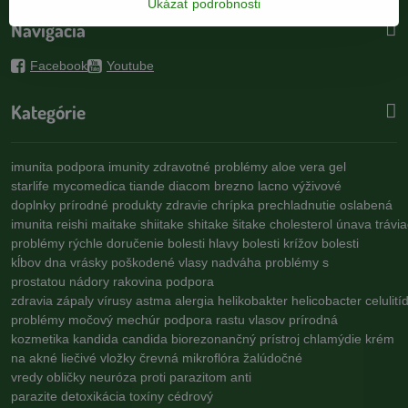
Ukázať podrobnosti
Navigácia
Facebook
Youtube
Kategórie
imunita
podpora imunity
zdravotné problémy
aloe vera gel
starlife
mycomedica
tiande
diacom
brezno
lacno
výživové
doplnky
prírodné produkty
zdravie
chrípka
prechladnutie
oslabená
imunita
reishi
maitake
shiitake
shitake
šitake
cholesterol
únava
trávi
problémy
rýchle doručenie
bolesti hlavy
bolesti krížov
bolesti
kĺbov
dna
vrásky
poškodené vlasy
nadváha
problémy s
prostatou
nádory
rakovina
podpora
zdravia
zápaly
vírusy
astma
alergia
helikobakter
helicobacter
celulití
problémy
močový mechúr
podpora rastu vlasov
prírodná
kozmetika
kandida
candida
biorezonančný prístroj
chlamýdie
krém
na akné
liečivé vložky
črevná mikroflóra
žalúdočné
vredy
obličky
neuróza
proti parazitom
anti
parazite
detoxikácia
toxíny
cédrový