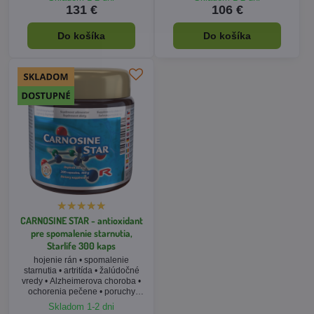
balenie
131 €
106 €
Do košíka
Do košíka
CARNOSINE STAR - antioxidant
pre spomalenie starnutia,
Starlife 300 kaps
hojenie rán • spomalenie
starnutia • artritída • žalúdočné
vredy • Alzheimerova choroba •
ochorenia pečene • poruchy
spánku • výhodné XXL balenie
Skladom 1-2 dni