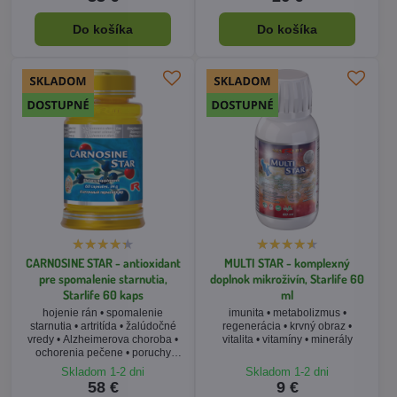
Do košíka
Do košíka
CARNOSINE STAR - antioxidant
MULTI STAR - komplexný
pre spomalenie starnutia,
doplnok mikroživín, Starlife 60
Starlife 60 kaps
ml
hojenie rán • spomalenie
imunita • metabolizmus •
starnutia • artritída • žalúdočné
regenerácia • krvný obraz •
vredy • Alzheimerova choroba •
vitalita • vitamíny • minerály
ochorenia pečene • poruchy
spánku
Skladom 1-2 dni
Skladom 1-2 dni
58 €
9 €