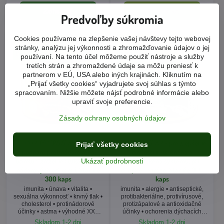
Zobraziť
Do košíka
Predvoľby súkromia
Cookies používame na zlepšenie vašej návštevy tejto webovej
stránky, analýzu jej výkonnosti a zhromažďovanie údajov o jej
používaní. Na tento účel môžeme použiť nástroje a služby
tretích strán a zhromaždené údaje sa môžu preniesť k
partnerom v EÚ, USA alebo iných krajinách. Kliknutím na
„Prijať všetky cookies“ vyjadrujete svoj súhlas s týmto
spracovaním. Nižšie môžete nájsť podrobné informácie alebo
upraviť svoje preferencie.
Zásady ochrany osobných údajov
CORDYCEPS STAR - pre
IMMUNITY STAR - pre zlepšenie
Prijať všetky cookies
podporu protinádorového
činnosti imunitného a
účinku a zníženie rizika recidív
lymfatického systému, pri
Ukázať podrobnosti
nádorových ochorení, Starlife
chrípke a viróze, Starlife 300
300 kaps
kaps
imunita • únava • vitalita •
imunita • alergie • antiseptické,
sexuálna výkonnosť • krvný tlak •
protibakteriálne, protivírusové,
cholesterol • protinádorové
protizápalové a antioxidačné
účinky • astma • výhodné XXL
účinky • ochorenia dýchacích
balenie
ciest a virózy • výhodné XXL
Skladom 1-2 dni
Skladom 1-2 dni