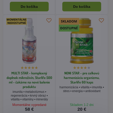
Do košíka
Do košíka
MULTI STAR - komplexný
NONI STAR - pre celkovú
doplnok mikroživín, Starlife 500
harmonizáciu organizmu,
ml - čakáme na nové balenie
Starlife 60 kaps
produktu
harmonizácia • vitalita • imunita •
stres • energia • antioxidant
imunita • metabolizmus •
regenerácia • krvný obraz •
vitalita • vitamíny • minerály
Momentálne vypredané
Skladom 1-2 dni
58 €
20 €