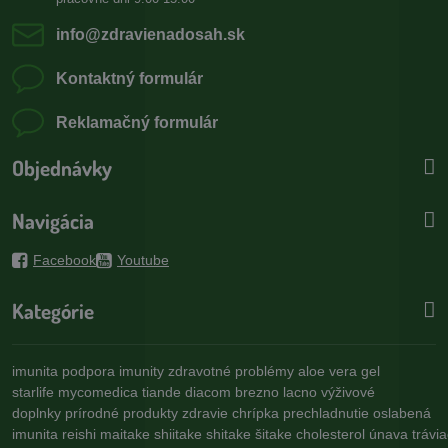
info​@zdravienadosah​.sk
Kontaktný formulár
Reklamačný formulár
Objednávky
Navigácia
Facebook
Youtube
Kategórie
imunita
podpora imunity
zdravotné problémy
aloe vera gel
starlife
mycomedica
tiande
diacom
brezno
lacno
výživové
doplnky
prírodné produkty
zdravie
chrípka
prechladnutie
oslabená
imunita
reishi
maitake
shiitake
shitake
šitake
cholesterol
únava
trávi