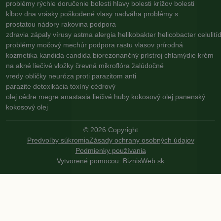
problémy
rýchle doručenie
bolesti hlavy
bolesti krížov
bolesti
kĺbov
dna
vrásky
poškodené vlasy
nadváha
problémy s
prostatou
nádory
rakovina
podpora
zdravia
zápaly
vírusy
astma
alergia
helikobakter
helicobacter
celulití
problémy
močový mechúr
podpora rastu vlasov
prírodná
kozmetika
kandida
candida
biorezonančný prístroj
chlamýdie
krém
na akné
liečivé vložky
črevná mikroflóra
žalúdočné
vredy
obličky
neuróza
proti parazitom
anti
parazite
detoxikácia
toxíny
cédrový
olej
cédre
megre
anastasia
liečivé huby
kokosový olej
panenský
kokosový olej
©
2026
Copyright
Predvoľby súkromia
Zásady ochrany osobných údajov
Podmienky používania
Vytvorené pomocou:
BiznisWeb.sk