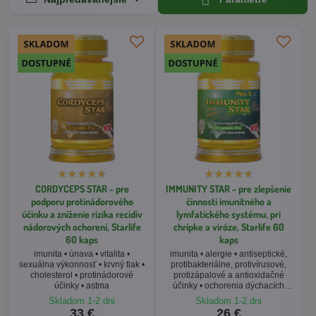
CORDYCEPS STAR - pre
IMMUNITY STAR - pre zlepšenie
podporu protinádorového
činnosti imunitného a
účinku a zníženie rizika recidív
lymfatického systému, pri
nádorových ochorení, Starlife
chrípke a viróze, Starlife 60
60 kaps
kaps
imunita • únava • vitalita •
imunita • alergie • antiseptické,
sexuálna výkonnosť • krvný tlak •
protibakteriálne, protivírusové,
cholesterol • protinádorové
protizápalové a antioxidačné
účinky • astma
účinky • ochorenia dýchacích
ciest a virózy
Skladom 1-2 dni
Skladom 1-2 dni
33 €
26 €