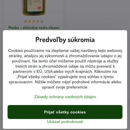
Maska - aktivátor rastu vlasov
Bio Rehab, tianDe 250 g
Predvoľby súkromia
hustejšie a silnejšie vlasy •
vypadávanie vlasov • výživa
vlasov • pružnosť a lesk • lupiny
Cookies používame na zlepšenie vašej návštevy tejto webovej
Skladom 1-2 dni
stránky, analýzu jej výkonnosti a zhromažďovanie údajov o jej
17,20 €
používaní. Na tento účel môžeme použiť nástroje a služby
tretích strán a zhromaždené údaje sa môžu preniesť k
Do košíka
partnerom v EÚ, USA alebo iných krajinách. Kliknutím na
„Prijať všetky cookies“ vyjadrujete svoj súhlas s týmto
spracovaním. Nižšie môžete nájsť podrobné informácie alebo
upraviť svoje preferencie.
Zásady ochrany osobných údajov
prírodné produkty
rýchle doručenie
Prijať všetky cookies
Ako sú s našimi produktmi a službami spokojní samotní
Ukázať podrobnosti
zákazníci?