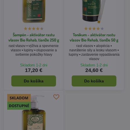
Šampón - aktivátor rastu
Tonikum - aktivátor rastu
vlasov Bio Rehab, tianDe 250 g
vlasov Bio Rehab, tianDe 50 g
rast vlasov • výživa a spevnenie
rast vlasov • alopécia •
vlasov • lupiny • olupovanie a
navrátenie sily a lesku vlasom •
svrbenie pokožky hlavy
lupiny • zastavenie vypadávania
vlasov
Skladom 1-2 dni
Skladom 1-2 dni
17,20 €
24,60 €
Do košíka
Do košíka