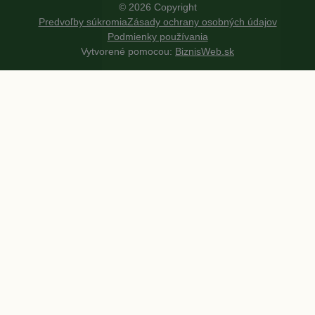
©
2026
Copyright
Predvoľby súkromia
Zásady ochrany osobných údajov
Podmienky používania
Vytvorené pomocou:
BiznisWeb.sk