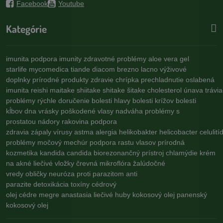
Facebook
Youtube
Kategórie
imunita
podpora imunity
zdravotné problémy
aloe vera gel
starlife
mycomedica
tiande
diacom
brezno
lacno
výživové
doplnky
prírodné produkty
zdravie
chrípka
prechladnutie
oslabená
imunita
reishi
maitake
shiitake
shitake
šitake
cholesterol
únava
trávi
problémy
rýchle doručenie
bolesti hlavy
bolesti krížov
bolesti
kĺbov
dna
vrásky
poškodené vlasy
nadváha
problémy s
prostatou
nádory
rakovina
podpora
zdravia
zápaly
vírusy
astma
alergia
helikobakter
helicobacter
celulití
problémy
močový mechúr
podpora rastu vlasov
prírodná
kozmetika
kandida
candida
biorezonančný prístroj
chlamýdie
krém
na akné
liečivé vložky
črevná mikroflóra
žalúdočné
vredy
obličky
neuróza
proti parazitom
anti
parazite
detoxikácia
toxíny
cédrový
olej
cédre
megre
anastasia
liečivé huby
kokosový olej
panenský
kokosový olej