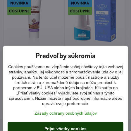
Zubná fytopasta na obnovu
Hygienický sprej "Fytoncidy
Predvoľby súkromia
skloviny "Skytský koreň", tianDe
tajgy a morská soľ", tianDe 35 g
80 g
hygienická starostlivosť o sliznicu
nosa • zvlhčujúce, zmäkčujúce a
zdravý a krásny úsmev • bez
Cookies používame na zlepšenie vašej návštevy tejto webovej
regeneračné účinky • zmiernenie
SLS, agresívnych abrazív, fluóru
stránky, analýzu jej výkonnosti a zhromažďovanie údajov o jej
príznakov podráždenia a
a parabénov • lesk a belosť
používaní. Na tento účel môžeme použiť nástroje a služby
suchosti slizníc
zubov • precitlivelosť zubov •
tretích strán a zhromaždené údaje sa môžu preniesť k
svieži dych • zdravý ústny
Skladom 1-2 dni
Skladom 1-2 dni
partnerom v EÚ, USA alebo iných krajinách. Kliknutím na
mikrobióm
11 €
10,20 €
„Prijať všetky cookies“ vyjadrujete svoj súhlas s týmto
spracovaním. Nižšie môžete nájsť podrobné informácie alebo
Do košíka
Do košíka
upraviť svoje preferencie.
Zásady ochrany osobných údajov
Prijať všetky cookies