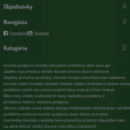
Objednávky
Navigácia
Facebook
Youtube
Kategórie
imunita
podpora imunity
zdravotné problémy
aloe vera gel
starlife
mycomedica
tiande
diacom
brezno
lacno
výživové
doplnky
prírodné produkty
zdravie
chrípka
prechladnutie
oslabená
imunita
reishi
maitake
shiitake
shitake
šitake
cholesterol
únava
trávi
problémy
rýchle doručenie
bolesti hlavy
bolesti krížov
bolesti
kĺbov
dna
vrásky
poškodené vlasy
nadváha
problémy s
prostatou
nádory
rakovina
podpora
zdravia
zápaly
vírusy
astma
alergia
helikobakter
helicobacter
celulití
problémy
močový mechúr
podpora rastu vlasov
prírodná
kozmetika
kandida
candida
biorezonančný prístroj
chlamýdie
krém
na akné
liečivé vložky
črevná mikroflóra
žalúdočné