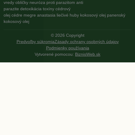
vredy
obličky
neuróza
proti parazitom
anti
parazite
detoxikácia
toxíny
cédrový
olej
cédre
megre
anastasia
liečivé huby
kokosový olej
panenský
kokosový olej
©
2026
Copyright
Predvoľby súkromia
Zásady ochrany osobných údajov
Podmienky používania
Vytvorené pomocou:
BiznisWeb.sk