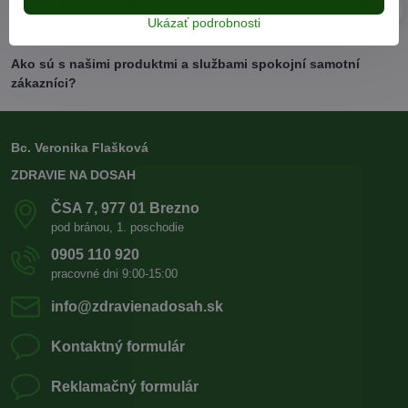
prírodné produkty
rýchle doručenie
Ukázať podrobnosti
Ako sú s našimi produktmi a službami spokojní samotní
zákazníci?
Bc. Veronika Flašková
ZDRAVIE NA DOSAH
ČSA 7, 977 01 Brezno
pod bránou, 1. poschodie
0905 110 920
pracovné dni 9:00-15:00
info​@zdravienadosah​.sk
Kontaktný formulár
Reklamačný formulár