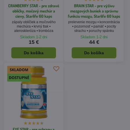
CRANBERRY STAR - pre zdravé
BRAIN STAR - pre výživu
obličky, močový mechúr a
mozgových buniek a správnu
cievy, Starlife 60 kaps
funkciu mozgu, Starlife 60 kaps
zápaly obličiek a močového
prekrvenie mozgu • koncentrácia
mechúra • krvný tlak •
• pozornosť • pamäť • pocity
ateroskleróza • trombóza
strachu • poruchy spánku
Skladom 1-2 dni
Skladom 1-2 dni
15 €
44 €
Do košíka
Do košíka
EYE STAR - pre ochranu a