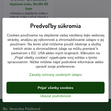
zlepšenie zraku, Starlife 60
kaps
ochrana a zlepšenie zraku •
ostrosť zraku • očné zápaly •
bolesti očí • infarkt myokardu •
Predvoľby súkromia
svetloplachosť
Skladom 1-2 dni
33 €
Cookies používame na zlepšenie vašej návštevy tejto webovej
stránky, analýzu jej výkonnosti a zhromažďovanie údajov o jej
Do košíka
používaní. Na tento účel môžeme použiť nástroje a služby
tretích strán a zhromaždené údaje sa môžu preniesť k
partnerom v EÚ, USA alebo iných krajinách. Kliknutím na
„Prijať všetky cookies“ vyjadrujete svoj súhlas s týmto
spracovaním. Nižšie môžete nájsť podrobné informácie alebo
upraviť svoje preferencie.
prírodné produkty
rýchle doručenie
Zásady ochrany osobných údajov
Ako sú s našimi produktmi a službami spokojní samotní
Prijať všetky cookies
zákazníci?
Ukázať podrobnosti
Bc. Veronika Flašková