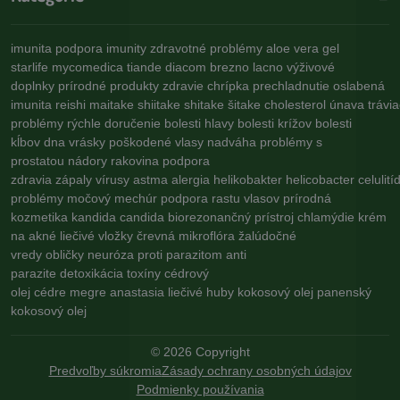
imunita
podpora imunity
zdravotné problémy
aloe vera gel
starlife
mycomedica
tiande
diacom
brezno
lacno
výživové
doplnky
prírodné produkty
zdravie
chrípka
prechladnutie
oslabená
imunita
reishi
maitake
shiitake
shitake
šitake
cholesterol
únava
trávi
problémy
rýchle doručenie
bolesti hlavy
bolesti krížov
bolesti
kĺbov
dna
vrásky
poškodené vlasy
nadváha
problémy s
prostatou
nádory
rakovina
podpora
zdravia
zápaly
vírusy
astma
alergia
helikobakter
helicobacter
celulití
problémy
močový mechúr
podpora rastu vlasov
prírodná
kozmetika
kandida
candida
biorezonančný prístroj
chlamýdie
krém
na akné
liečivé vložky
črevná mikroflóra
žalúdočné
vredy
obličky
neuróza
proti parazitom
anti
parazite
detoxikácia
toxíny
cédrový
olej
cédre
megre
anastasia
liečivé huby
kokosový olej
panenský
kokosový olej
©
2026
Copyright
Predvoľby súkromia
Zásady ochrany osobných údajov
Podmienky používania