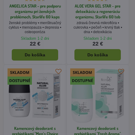
ANGELICA STAR - pre podporu
ALOE VERA GEL STAR - pre
organizmu pri ženských
detoxikáciu a regeneráciu
problémoch, Starlife 60 kaps
organizmu, Starlife 60 tob
ženské problémy • menštruačný
zdravá črevná mikroflóra •
cyklus • menopauza • depresia •
cukrovka • pečeň • krvný tlak •
osteoporóza
dna • detoxikácia
Skladom 1-2 dni
Skladom 1-2 dni
22 €
22 €
Do košíka
Do košíka
Kamencový deodorant s
Kamencový deodorant s
prebiotikami "Men’s Choice
prebiotikami "Fresh Aroma",