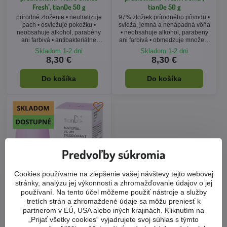
Fresh", tianDe 50 g
tianDe 50 g
prírodné zloženie • neutralizuje
97% zložiek prírodného pôvodu •
pach • osviežuje pokožku •
svieža, jemná a nenápadná vôňa
neobsahuje alkohol, parabény
• neobsahuje alkohol, parabeny
ani farbivá • antibakteriálne
ani farbivá • obmedzuje množení
vlastnosti
baktérií
Skladom 1-2 dni
Skladom 1-2 dni
8,30 €
8,30 €
Do košíka
Do košíka
Predvoľby súkromia
Cookies používame na zlepšenie vašej návštevy tejto webovej
stránky, analýzu jej výkonnosti a zhromažďovanie údajov o jej
používaní. Na tento účel môžeme použiť nástroje a služby
tretích strán a zhromaždené údaje sa môžu preniesť k
Kamencový deodorant s
partnerom v EÚ, USA alebo iných krajinách. Kliknutím na
prebiotikami "Floral Aroma",
„Prijať všetky cookies“ vyjadrujete svoj súhlas s týmto
tianDe 50 g