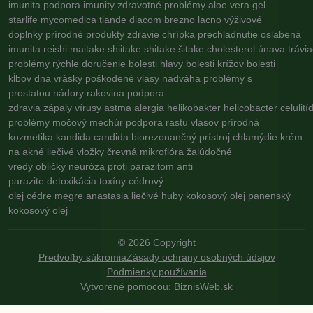
imunita
podpora imunity
zdravotné problémy
aloe vera gel
starlife
mycomedica
tiande
diacom
brezno
lacno
výživové
doplnky
prírodné produkty
zdravie
chrípka
prechladnutie
oslabená
imunita
reishi
maitake
shiitake
shitake
šitake
cholesterol
únava
trávi
problémy
rýchle doručenie
bolesti hlavy
bolesti krížov
bolesti
kĺbov
dna
vrásky
poškodené vlasy
nadváha
problémy s
prostatou
nádory
rakovina
podpora
zdravia
zápaly
vírusy
astma
alergia
helikobakter
helicobacter
celulití
problémy
močový mechúr
podpora rastu vlasov
prírodná
kozmetika
kandida
candida
biorezonančný prístroj
chlamýdie
krém
na akné
liečivé vložky
črevná mikroflóra
žalúdočné
vredy
obličky
neuróza
proti parazitom
anti
parazite
detoxikácia
toxíny
cédrový
olej
cédre
megre
anastasia
liečivé huby
kokosový olej
panenský
kokosový olej
©
2026
Copyright
Predvoľby súkromia
Zásady ochrany osobných údajov
Podmienky používania
Vytvorené pomocou:
BiznisWeb.sk