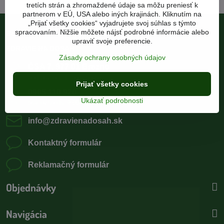
tretích strán a zhromaždené údaje sa môžu preniesť k
partnerom v EÚ, USA alebo iných krajinách. Kliknutím na
„Prijať všetky cookies“ vyjadrujete svoj súhlas s týmto
spracovaním. Nižšie môžete nájsť podrobné informácie alebo
Bc. Veronika Flašková
upraviť svoje preferencie.
ZDRAVIE NA DOSAH
Zásady ochrany osobných údajov
ČSA 7, 977 01 Brezno
pod bránou, 1. poschodie
Prijať všetky cookies
0905 110 920
Ukázať podrobnosti
pracovné dni 9:00-15:00
info​@zdravienadosah​.sk
Kontaktný formulár
Reklamačný formulár
Objednávky
Navigácia