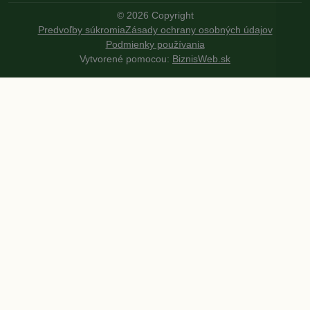
©
2026
Copyright
Predvoľby súkromia
Zásady ochrany osobných údajov
Podmienky používania
Vytvorené pomocou:
BiznisWeb.sk