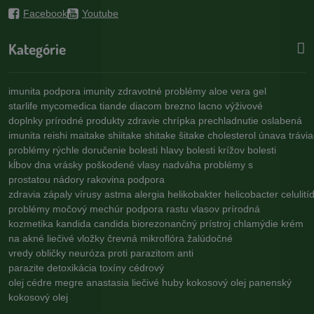
Facebook
Youtube
Kategórie
imunita
podpora imunity
zdravotné problémy
aloe vera gel
starlife
mycomedica
tiande
diacom
brezno
lacno
výživové
doplnky
prírodné produkty
zdravie
chrípka
prechladnutie
oslabená
imunita
reishi
maitake
shiitake
shitake
šitake
cholesterol
únava
trávi
problémy
rýchle doručenie
bolesti hlavy
bolesti krížov
bolesti
kĺbov
dna
vrásky
poškodené vlasy
nadváha
problémy s
prostatou
nádory
rakovina
podpora
zdravia
zápaly
vírusy
astma
alergia
helikobakter
helicobacter
celulití
problémy
močový mechúr
podpora rastu vlasov
prírodná
kozmetika
kandida
candida
biorezonančný prístroj
chlamýdie
krém
na akné
liečivé vložky
črevná mikroflóra
žalúdočné
vredy
obličky
neuróza
proti parazitom
anti
parazite
detoxikácia
toxíny
cédrový
olej
cédre
megre
anastasia
liečivé huby
kokosový olej
panenský
kokosový olej