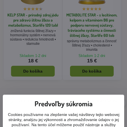
KELP STAR - prírodný zdroj jódu
METABOLITE STAR - s lecitínom,
pre zdravú štítnu žľazu a
kelpom a vitamínom B6 pre
metabolizmus, Starlife 120 tabl
podporu nervovej sústavy,
tráviaceho systému a činnosti
znížená funkcia štítnej žľazy •
štítnej žľazy, Starlife 60 tob
hormonálny systém • nervová
sústava • redukcia hmotnosti •
správny metabolizmus a činnosť
starnutie
štítnej žľazy • cholesterol •
imunita
Skladom 1-2 dni
Skladom 1-2 dni
18 €
15 €
Do košíka
Do košíka
prírodné produkty
rýchle doručenie
Predvoľby súkromia
Cookies používame na zlepšenie vašej návštevy tejto webovej
stránky, analýzu jej výkonnosti a zhromažďovanie údajov o jej
Ako sú s našimi produktmi a službami spokojní samotní
používaní. Na tento účel môžeme použiť nástroje a služby
zákazníci?