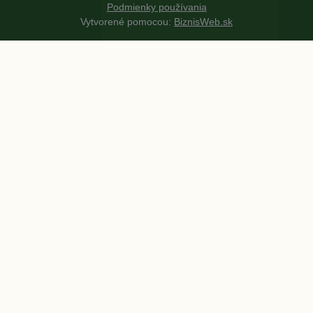
Podmienky používania
Vytvorené pomocou:
BiznisWeb.sk