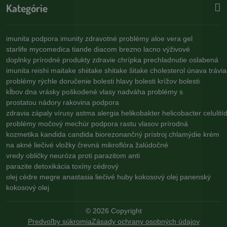
Kategórie
imunita
podpora imunity
zdravotné problémy
aloe vera gel
starlife
mycomedica
tiande
diacom
brezno
lacno
výživové
doplnky
prírodné produkty
zdravie
chrípka
prechladnutie
oslabená
imunita
reishi
maitake
shiitake
shitake
šitake
cholesterol
únava
trávi
problémy
rýchle doručenie
bolesti hlavy
bolesti krížov
bolesti
kĺbov
dna
vrásky
poškodené vlasy
nadváha
problémy s
prostatou
nádory
rakovina
podpora
zdravia
zápaly
vírusy
astma
alergia
helikobakter
helicobacter
celulití
problémy
močový mechúr
podpora rastu vlasov
prírodná
kozmetika
kandida
candida
biorezonančný prístroj
chlamýdie
krém
na akné
liečivé vložky
črevná mikroflóra
žalúdočné
vredy
obličky
neuróza
proti parazitom
anti
parazite
detoxikácia
toxíny
cédrový
olej
cédre
megre
anastasia
liečivé huby
kokosový olej
panenský
kokosový olej
©
2026
Copyright
Predvoľby súkromia
Zásady ochrany osobných údajov