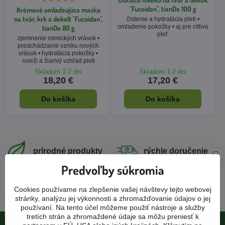
"Fucoidan", tianDe 100 g
Krémová omladzujúca maska
na tvár, krk a dekolt "Fucoidan",
čistenie a hydratácia pleti •
omladenie pokožky • aj pre citlivú
tianDe 80 g
pleť
zjemnenie mimických vrások •
predchádzanie vzniku nových
vrások • hydratácia pokožky •
svieži a žiarivý vzhľad pleti
Skladom 1-2 dni
Skladom 1-2 dni
18,20 €
17,20 €
Do košíka
Do košíka
prírodné produkty
rýchle doručenie
Predvoľby súkromia
Ako sú s našimi produktmi a službami spokojní samotní
Cookies používame na zlepšenie vašej návštevy tejto webovej
zákazníci?
stránky, analýzu jej výkonnosti a zhromažďovanie údajov o jej
používaní. Na tento účel môžeme použiť nástroje a služby
tretích strán a zhromaždené údaje sa môžu preniesť k