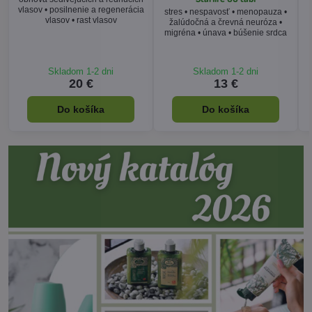
vlasov • posilnenie a regenerácia
stres • nespavosť • menopauza •
vlasov • rast vlasov
žalúdočná a črevná neuróza •
migréna • únava • búšenie srdca
Skladom 1-2 dni
Skladom 1-2 dni
20 €
13 €
Do košíka
Do košíka