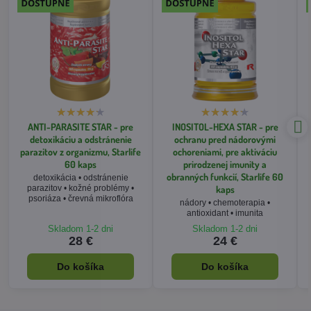
ANTI-PARASITE STAR - pre
INOSITOL-HEXA STAR - pre
detoxikáciu a odstránenie
ochranu pred nádorovými
parazitov z organizmu, Starlife
ochoreniami, pre aktiváciu
60 kaps
prirodzenej imunity a
obranných funkcií, Starlife 60
detoxikácia • odstránenie
kaps
parazitov • kožné problémy •
psoriáza • črevná mikroflóra
nádory • chemoterapia •
antioxidant • imunita
Skladom 1-2 dni
Skladom 1-2 dni
28 €
24 €
Do košíka
Do košíka