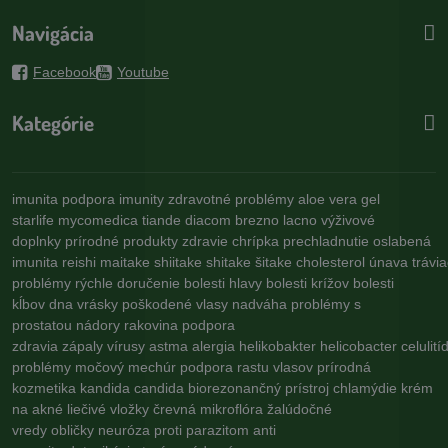
Navigácia
Facebook
Youtube
Kategórie
imunita
podpora imunity
zdravotné problémy
aloe vera gel
starlife
mycomedica
tiande
diacom
brezno
lacno
výživové
doplnky
prírodné produkty
zdravie
chrípka
prechladnutie
oslabená
imunita
reishi
maitake
shiitake
shitake
šitake
cholesterol
únava
trávi
problémy
rýchle doručenie
bolesti hlavy
bolesti krížov
bolesti
kĺbov
dna
vrásky
poškodené vlasy
nadváha
problémy s
prostatou
nádory
rakovina
podpora
zdravia
zápaly
vírusy
astma
alergia
helikobakter
helicobacter
celulití
problémy
močový mechúr
podpora rastu vlasov
prírodná
kozmetika
kandida
candida
biorezonančný prístroj
chlamýdie
krém
na akné
liečivé vložky
črevná mikroflóra
žalúdočné
vredy
obličky
neuróza
proti parazitom
anti