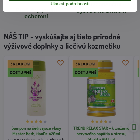
Ukázať podrobnosti
Biorezonančné
Produkty podľa
vyšetrenie Diacom
ochorení
NÁŠ TIP - vyskúšajte aj tieto prírodné
výživové doplnky a liečivú kozmetiku
Šampón na šedivejúce vlasy
TREND RELAX STAR - k zníženiu
Master Herb, tianDe 420ml
nervového napätia a stresu,
Starlife 60 tabl
obnova šedivejúcich a rednúcich