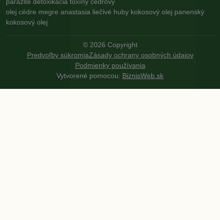
parazite
detoxikácia
toxíny
cédrový
olej
cédre
megre
anastasia
liečivé huby
kokosový olej
panenský
kokosový olej
©
2026
Copyright
Predvoľby súkromia
Zásady ochrany osobných údajov
Podmienky používania
Vytvorené pomocou:
BiznisWeb.sk