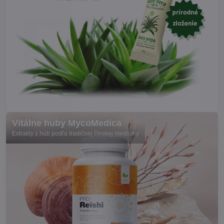
Vitálne huby MycoMedica
Extrakty z húb podľa tradičnej čínskej medicíny