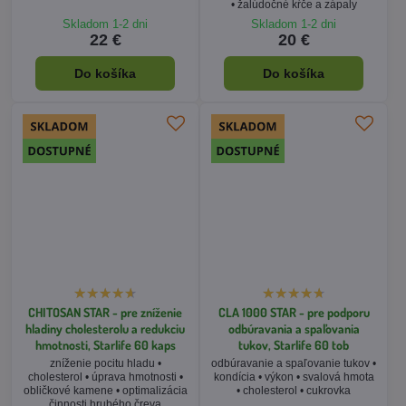
CHITOSAN STAR - pre zníženie
CLA 1000 STAR - pre podporu
hladiny cholesterolu a redukciu
odbúravania a spaľovania
hmotnosti, Starlife 60 kaps
tukov, Starlife 60 tob
zníženie pocitu hladu •
odbúravanie a spaľovanie tukov •
cholesterol • úprava hmotnosti •
kondícia • výkon • svalová hmota
obličkové kamene • optimalizácia
• cholesterol • cukrovka
činnosti hrubého čreva
Skladom 1-2 dni
Skladom 1-2 dni
28 €
22 €
Do košíka
Do košíka