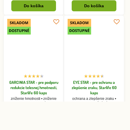
GARCINIA STAR - pre podporu
EYE STAR - pre ochranu a
redukcie telesnej hmotnosti,
zlepšenie zraku, Starlife 60
Starlife 60 kaps
kaps
zníženie hmotnosti • zníženie
ochrana a zlepšenie zraku •
chuti do jedla • krvný tlak •
ostrosť zraku • očné zápaly •
cholesterol • protizápalové účinky
bolesti očí • infarkt myokardu •
svetloplachosť
Skladom 1-2 dni
Skladom 1-2 dni
24 €
33 €
Do košíka
Do košíka