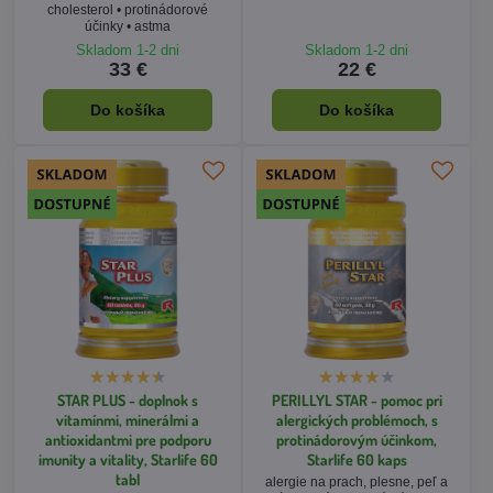
STAR PLUS - doplnok s
PERILLYL STAR - pomoc pri
vitamínmi, minerálmi a
alergických problémoch, s
antioxidantmi pre podporu
protinádorovým účinkom,
imunity a vitality, Starlife 60
Starlife 60 kaps
tabl
alergie na prach, plesne, peľ a
výtrusy húb • senná nádcha •
imunita • vitalita • únava •
astma • bronchitída • atopický
vyčerpanie • stres
ekzém • vykašliavanie
Skladom 1-2 dni
Skladom 1-2 dni
24 €
24 €
Do košíka
Do košíka