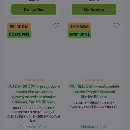
PAU D`ARCO STAR - pre podporu
PROPOLIS STAR - včelí produkt
imunitného systému s
s dezinfekčnými účinkami,
výraznými protiplesňovými
Starlife 60 kaps
účinkami, Starlife 60 kaps
baktérie • vírusy • plesne •
kvasinky • dezinfekcia • imunita
imunita • alergia • plesne •
lupienka • bercové vredy •
bradavice • lupus • zápaly kĺbov a
kostí
Skladom 1-2 dni
Skladom 1-2 dni
18 €
20 €
Do košíka
Do košíka