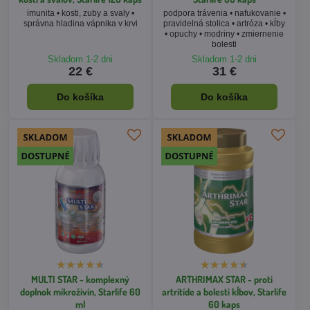
Do košíka
Do košíka
MULTI STAR - komplexný
ARTHRIMAX STAR - proti
doplnok mikroživín, Starlife 60
artritíde a bolesti kĺbov, Starlife
ml
60 kaps
imunita • metabolizmus •
artritída a artróza • bolesti kĺbov •
regenerácia • krvný obraz •
imunita • cholesterol • srdce
vitalita • vitamíny • minerály
Skladom 1-2 dni
Skladom 1-2 dni
9 €
20 €
Do košíka
Do košíka