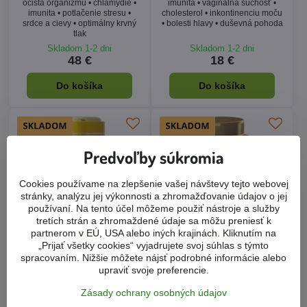
TRAMOSTIC STAR - pre zdravie
ALOE VERA GEL STAR - pre
a spokojnosť mužov, Starlife 60
detoxikáciu a regeneráciu
kaps
organizmu, Starlife 60 tob
močový mechúr a močové cesty •
zdravá črevná mikroflóra •
zväčšená prostata • zvýšenie
cukrovka • pečeň • krvný tlak •
libida • plodnosť • antioxidant
dna • detoxikácia
Skladom 1-2 dni
Skladom 1-2 dni
20 €
22 €
Do košíka
Do košíka