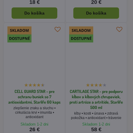
CELL GUARD STAR - pre
CARTILAGE STAR - pre podporu
ochranu buniek so 7
kĺbov a kĺbových chrupaviek,
antioxidantmi, Starlife 60 kaps
proti artróze a artritíde, Starlife
500 ml
zlepšenie zraku a sluchu •
cirkulácia krvi • imunita •
kĺby • kosti • únava • zdravá
antioxidant
pokožka • antioxidant • trávenie
Skladom 1-2 dni
Skladom 1-2 dni
26 €
58 €
Do košíka
Do košíka