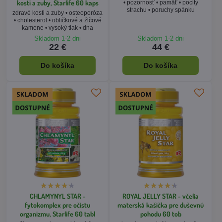
CHLAMYNYL STAR -
ROYAL JELLY STAR - včelia
fytokomplex pre očistu
materská kašička pre duševnú
organizmu, Starlife 60 tabl
pohodu 60 tob
očista organizmu • chlamýdie •
imunita • vaginálna suchosť •
imunita • potlačenie stresu •
cholesterol • inkontinenciu moču
srdce a cievy • optimálny krvný
• bolesti hlavy • duševná pohoda
tlak
Skladom 1-2 dni
Skladom 1-2 dni
48 €
18 €
Do košíka
Do košíka