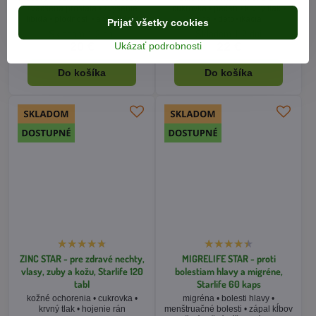
ZINC STAR - pre zdravé nechty,
MIGRELIFE STAR - proti
vlasy, zuby a kožu, Starlife 120
bolestiam hlavy a migréne,
tabl
Starlife 60 kaps
kožné ochorenia • cukrovka •
migréna • bolesti hlavy •
krvný tlak • hojenie rán
menštruačné bolesti • zápal kĺbov
• žalúdočné kŕče a zápaly
Skladom 1-2 dni
Skladom 1-2 dni
22 €
20 €
Do košíka
Do košíka