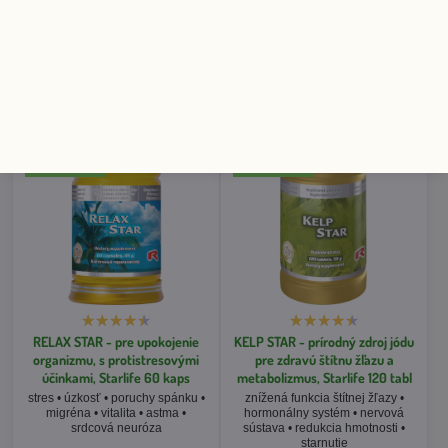
RELAX STAR - pre upokojenie
KELP STAR - prírodný zdroj jódu
organizmu, s protistresovými
pre zdravú štítnu žľazu a
účinkami, Starlife 60 kaps
metabolizmus, Starlife 120 tabl
stres • úzkosť • poruchy spánku •
znížená funkcia štítnej žľazy •
migréna • vitalita • astma •
hormonálny systém • nervová
srdcová neuróza
sústava • redukcia hmotnosti •
starnutie
Skladom 1-2 dni
Skladom 1-2 dni
18 €
18 €
Do košíka
Do košíka