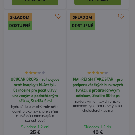
OCUCAR DROPS - zvlhčujúce
MAI-REI SHIITAKE STAR - pre
očné kvapky s N-Acetyl-
podporu všetkých bunkových
Carnosine pre pocit úľavy
funkcií, s protinádorovým
unaveným a podráždeným
účinkom, Starlife 60 kaps
očiam, Starlife 5 ml
nádory • imunita • chronický
únavový syndróm • krvný tlak •
hydratácia a osvieženie očí a
cholesterol • astma
očného okolia • aj pre veľmi
citlivé oči • dlhotrvajúca
starostlivosť
Skladom 1-2 dni
Skladom 1-2 dni
35 €
40 €
Do košíka
Do košíka