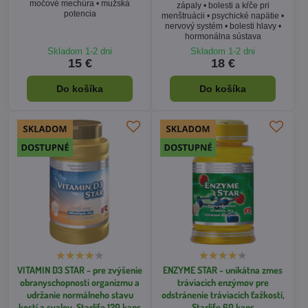
VITAMIN D3 STAR - pre zvýšenie
ENZYME STAR - unikátna zmes
obranyschopnosti organizmu a
tráviacich enzýmov pre
udržanie normálneho stavu
odstránenie tráviacich ťažkostí,
kostí a svalov, Starlife 120 kaps
Starlife 60 kaps
imunita • kosti, zuby a svaly •
podpora trávenia • nafukovanie •
správna hladina vápnika v krvi
pravidelná stolica • artróza • kĺby
• opuchy • modriny • zmiernenie
bolesti
Skladom 1-2 dni
Skladom 1-2 dni
22 €
31 €