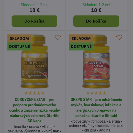
CORDYCEPS STAR - pre
GREPO STAR - pre odstránenie
podporu protinádorového
mykóz, kvasinkovej infekcie a
účinku a zníženie rizika recidív
alergických prejavov na
nádorových ochorení, Starlife
pokožke, Starlife 60 tabl
60 kaps
kŕčové žily • trombóza • alergia •
astma • ekzémy • kandida • infarkt
imunita • únava • vitalita •
• chrípka • angína
sexuálna výkonnosť • krvný tlak •
cholesterol • protinádorové
účinky • astma
Skladom 1-2 dni
Skladom 1-2 dni
33 €
22 €
Do košíka
Do košíka