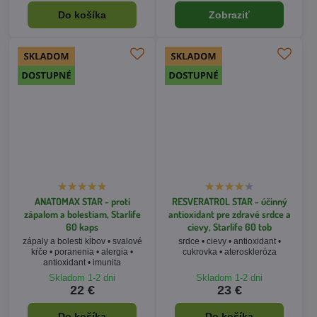
ANATOMAX STAR - proti
RESVERATROL STAR - účinný
zápalom a bolestiam, Starlife
antioxidant pre zdravé srdce a
60 kaps
cievy, Starlife 60 tob
zápaly a bolesti kĺbov • svalové
srdce • cievy • antioxidant •
kŕče • poranenia • alergia •
cukrovka • ateroskleróza
antioxidant • imunita
Skladom 1-2 dni
Skladom 1-2 dni
22 €
23 €
Do košíka
Do košíka