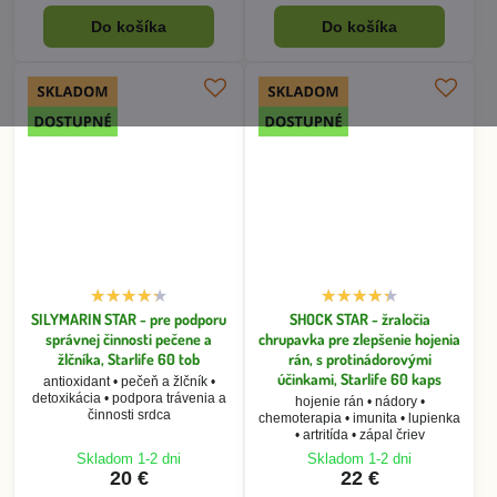
SILYMARIN STAR - pre podporu
SHOCK STAR - žraločia
správnej činnosti pečene a
chrupavka pre zlepšenie hojenia
žlčníka, Starlife 60 tob
rán, s protinádorovými
účinkami, Starlife 60 kaps
antioxidant • pečeň a žlčník •
detoxikácia • podpora trávenia a
hojenie rán • nádory •
činnosti srdca
chemoterapia • imunita • lupienka
• artritída • zápal čriev
Skladom 1-2 dni
Skladom 1-2 dni
20 €
22 €
Do košíka
Do košíka