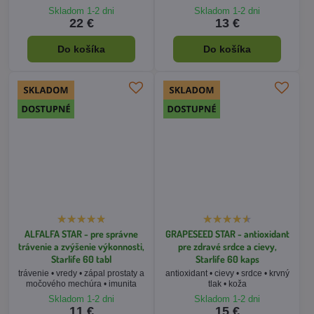
ALFALFA STAR - pre správne
GRAPESEED STAR - antioxidant
trávenie a zvýšenie výkonnosti,
pre zdravé srdce a cievy,
Starlife 60 tabl
Starlife 60 kaps
trávenie • vredy • zápal prostaty a
antioxidant • cievy • srdce • krvný
močového mechúra • imunita
tlak • koža
Skladom 1-2 dni
Skladom 1-2 dni
11 €
15 €
Do košíka
Do košíka