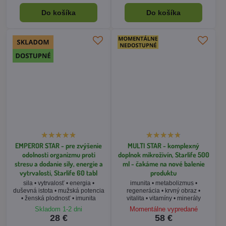
EMPEROR STAR - pre zvýšenie
MULTI STAR - komplexný
odolnosti organizmu proti
doplnok mikroživín, Starlife 500
stresu a dodanie sily, energie a
ml - čakáme na nové balenie
vytrvalosti, Starlife 60 tabl
produktu
sila • vytrvalosť • energia •
imunita • metabolizmus •
duševná istota • mužská potencia
regenerácia • krvný obraz •
• ženská plodnosť • imunita
vitalita • vitamíny • minerály
Skladom 1-2 dni
Momentálne vypredané
28 €
58 €
Do košíka
Zobraziť