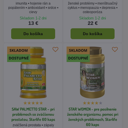
SAW PALMETTO STAR – pri
STAR WOMEN - pre posilnenie
problémoch so zväčšenou
ženského organizmu, pomoc pri
prostatou, Starlife 60 kaps
ženských problémoch, Starlife
60 kaps
zväčšená prostata • zápaly
močové mechúra • mužská
zápaly • bolesti a kŕče pri
potencia
menštruácii • psychické napätie •
nervový systém • bolesti hlavy •
hormonálna sústava
Skladom 1-2 dni
Skladom 1-2 dni
15 €
18 €
Do košíka
Do košíka