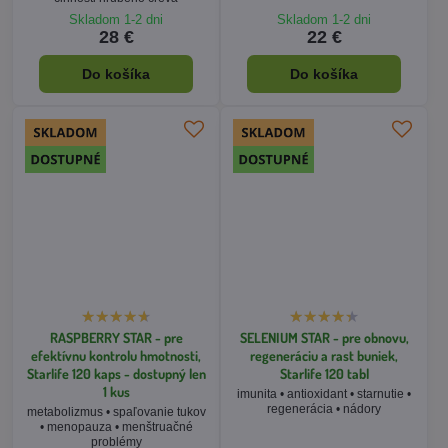
RASPBERRY STAR - pre
SELENIUM STAR - pre obnovu,
efektívnu kontrolu hmotnosti,
regeneráciu a rast buniek,
Starlife 120 kaps - dostupný len
Starlife 120 tabl
1 kus
imunita • antioxidant • starnutie •
regenerácia • nádory
metabolizmus • spaľovanie tukov
• menopauza • menštruačné
problémy
Skladom 1-2 dni
Skladom 1-2 dni
22 €
13 €
Do košíka
Do košíka