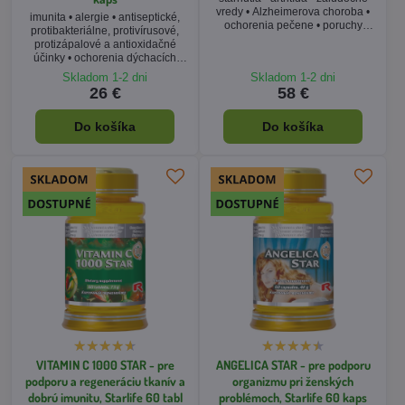
Do košíka
Do košíka
VITAMIN C 1000 STAR - pre
ANGELICA STAR - pre podporu
podporu a regeneráciu tkanív a
organizmu pri ženských
dobrú imunitu, Starlife 60 tabl
problémoch, Starlife 60 kaps
imunita • hojenie rán a
ženské problémy • menštruačný
popálením • antioxidant • srdce •
cyklus • menopauza • depresia •
cievy
osteoporóza
Skladom 1-2 dni
Skladom 1-2 dni
13 €
22 €
Do košíka
Do košíka