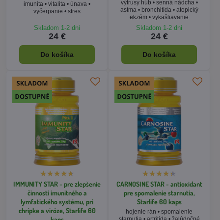
Predvoľby súkromia
Cookies používame na zlepšenie vašej návštevy tejto webovej
stránky, analýzu jej výkonnosti a zhromažďovanie údajov o jej
používaní. Na tento účel môžeme použiť nástroje a služby
tretích strán a zhromaždené údaje sa môžu preniesť k
partnerom v EÚ, USA alebo iných krajinách. Kliknutím na
„Prijať všetky cookies“ vyjadrujete svoj súhlas s týmto
spracovaním. Nižšie môžete nájsť podrobné informácie alebo
upraviť svoje preferencie.
IMMUNITY STAR - pre zlepšenie
CARNOSINE STAR - antioxidant
Zásady ochrany osobných údajov
činnosti imunitného a
pre spomalenie starnutia,
lymfatického systému, pri
Starlife 60 kaps
chrípke a viróze, Starlife 60
hojenie rán • spomalenie
Prijať všetky cookies
kaps
starnutia • artritída • žalúdočné
vredy • Alzheimerova choroba •
imunita • alergie • antiseptické,
Ukázať podrobnosti
ochorenia pečene • poruchy
protibakteriálne, protivírusové,
spánku
protizápalové a antioxidačné
účinky • ochorenia dýchacích
ciest a virózy
Skladom 1-2 dni
Skladom 1-2 dni
26 €
58 €