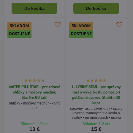
WATER PILL STAR - pre zdravé
L-LYSINE STAR - pre správny
obličky a močový mechúr,
rast a vývoj kostí, pomoc pri
Starlife 60 tabl
potláčaní oparov, Starlife 60
kaps
obličky • močový mechúr • krvný
tlak
správny rast a vývoj kostí • opary
• tvorba svalových bielkovín a
svalov • po operáciach • únava
Skladom 1-2 dni
Skladom 1-2 dni
13 €
15 €
Do košíka
Do košíka