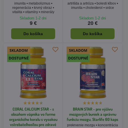
CORAL CALCIUM STAR - s
BRAIN STAR - pre výživu
obsahom vápnika vo forme
mozgových buniek a správnu
organického koralu s vysokou
funkciu mozgu, Starlife 60 kaps
vstrebateľnosťou pre zdravé
prekrvenie mozgu • koncentrácia
kosti a zuby, Starlife 60 kaps
• pozornosť • pamäť • pocity
strachu • poruchy spánku
zdravé kosti a zuby • osteoporóza
• cholesterol • obličkové a žlčové
kamene • vysoký tlak • dna
Skladom 1-2 dni
Skladom 1-2 dni
22 €
44 €
Do košíka
Do košíka