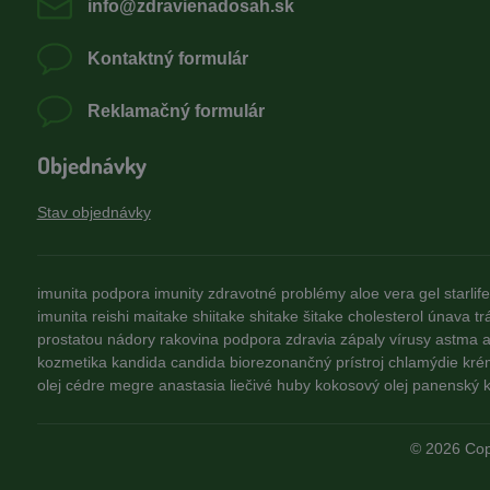
info​@zdravienadosah​.sk
Kontaktný formulár
Reklamačný formulár
Objednávky
Stav objednávky
imunita
podpora imunity
zdravotné problémy
aloe vera gel
starlife
imunita
reishi
maitake
shiitake
shitake
šitake
cholesterol
únava
tr
prostatou
nádory
rakovina
podpora zdravia
zápaly
vírusy
astma
a
kozmetika
kandida
candida
biorezonančný prístroj
chlamýdie
kré
olej
cédre
megre
anastasia
liečivé huby
kokosový olej
panenský k
©
2026
Cop