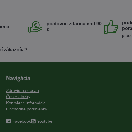
prof
poštovné zdarma nad 90
enie
por
€
praco
í zákazníci?
Navigácia
Zdravie na dosah
Časté otázky
Kontaktné informácie
Obchodné podmienky
Facebook
Youtube