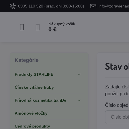
0905 110 920 (prac. dni 9:00-15:00)
info@zdraviena
Nákupný košík
0 €
Kategórie
Stav 
Produkty STARLIFE
Zadajte čís
Čínske vitálne huby
použili pri 
Prírodná kozmetika tianDe
Číslo objed
Aniónové vložky
Cédrové produkty