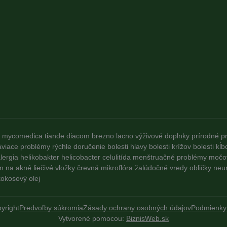
mycomedica
tiande
diacom
brezno
lacno
výživové doplnky
prírodné p
áviace problémy
rýchle doručenie
bolesti hlavy
bolesti krížov
bolesti kĺb
lergia
helikobakter
helicobacter
celulitída
menštruačné problémy
močo
m na akné
liečivé vložky
črevná mikroflóra
žalúdočné vredy
obličky
neu
okosový olej
yright
Predvoľby súkromia
Zásady ochrany osobných údajov
Podmienky
Vytvorené pomocou:
BiznisWeb.sk