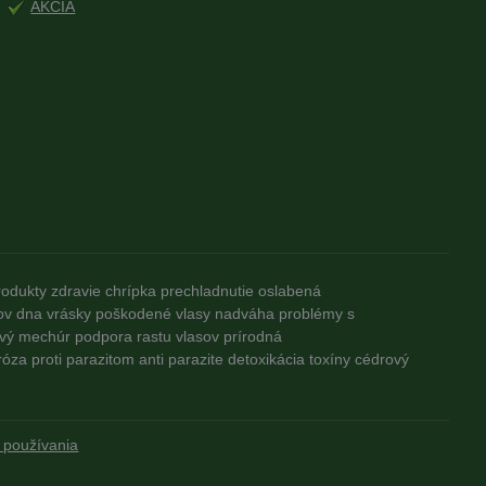
AKCIA
rodukty
zdravie
chrípka
prechladnutie
oslabená
ov
dna
vrásky
poškodené vlasy
nadváha
problémy s
vý mechúr
podpora rastu vlasov
prírodná
róza
proti parazitom
anti parazite
detoxikácia
toxíny
cédrový
 používania