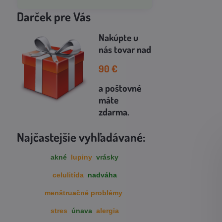
Darček pre Vás
Nakúpte u
nás tovar
nad
90
€
a poštovné
máte
zdarma
.
Najčastejšie vyhľadávané:
akné
lupiny
vrásky
celulitída
nadváha
menštruačné problémy
stres
únava
alergia