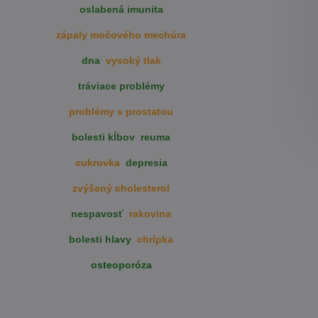
oslabená imunita
zápaly močového mechúra
dna
vysoký tlak
tráviace problémy
problémy s prostatou
bolesti kĺbov
reuma
cukrovka
depresia
zvýšený cholesterol
nespavosť
rakovina
bolesti hlavy
chrípka
osteoporóza