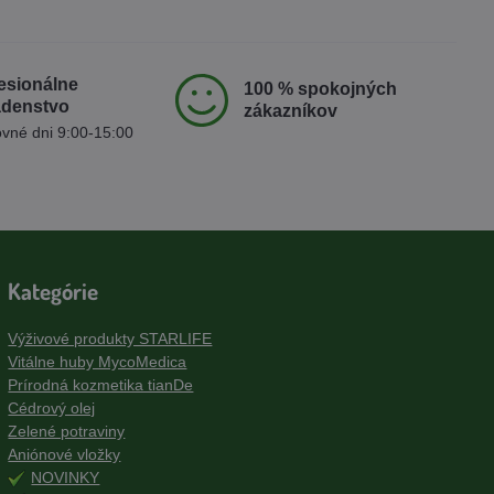
esionálne
100 % spokojných
adenstvo
zákazníkov
vné dni 9:00-15:00
Kategórie
Výživové produkty STARLIFE
Vitálne huby MycoMedica
Prírodná kozmetika tianDe
Cédrový olej
Zelené potraviny
Aniónové vložky
NOVINKY