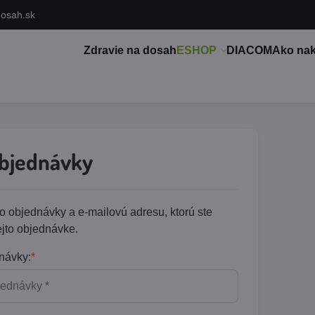
dosah.sk
Zdravie na dosah
ESHOP
DIACOM
Ako na
objednávky
lo objednávky a e-mailovú adresu, ktorú ste
tejto objednávke.
návky:
*