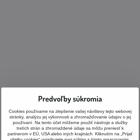
Predvoľby súkromia
Cookies používame na zlepšenie vašej návštevy tejto webovej
stránky, analýzu jej výkonnosti a zhromažďovanie údajov o jej
používaní. Na tento účel môžeme použiť nástroje a služby
tretích strán a zhromaždené údaje sa môžu preniesť k
partnerom v EÚ, USA alebo iných krajinách. Kliknutím na „Prijať
všetky cookies“ vyjadrujete svoj súhlas s týmto spracovaním.