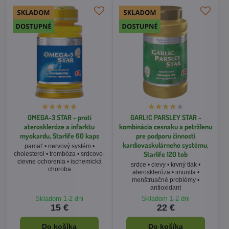
OMEGA-3 STAR - proti
GARLIC PARSLEY STAR -
ateroskleróze a infarktu
kombinácia cesnaku a petržlenu
myokardu, Starlife 60 kaps
pre podporu činnosti
kardiovaskulárneho systému,
pamäť • nervový systém •
Starlife 120 tob
cholesterol • trombóza • srdcovo-
cievne ochorenia • ischemická
srdce • cievy • krvný tlak •
choroba
ateroskleróza • imunita •
menštruačné problémy •
antioxidant
Skladom 1-2 dni
Skladom 1-2 dni
15 €
22 €
Do košíka
Do košíka