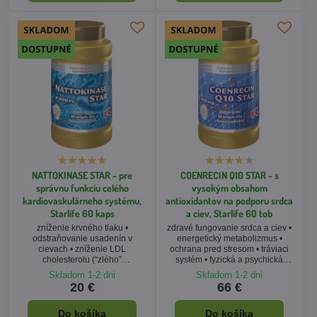
NATTOKINASE STAR - pre
COENRECIN Q10 STAR - s
správnu funkciu celého
vysokým obsahom
kardiovaskulárneho systému,
antioxidantov na podporu srdca
Starlife 60 kaps
a ciev, Starlife 60 tob
zníženie krvného tlaku •
zdravé fungovanie srdca a ciev •
odstraňovanie usadenín v
energetický metabolizmus •
cievach • zníženie LDL
ochrana pred stresom • tráviaci
cholesterolu (“zlého”
systém • fyzická a psychická
cholesterolu) • tradícia východnej
kondícia
Skladom 1-2 dni
Skladom 1-2 dni
medicíny • priaznivý vplyv na
20 €
66 €
krvný obeh
Do košíka
Do košíka