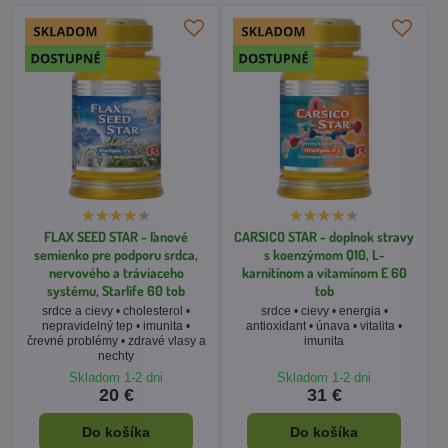
FLAX SEED STAR - ľanové
CARSICO STAR - doplnok stravy
semienko pre podporu srdca,
s koenzýmom Q10, L-
nervového a tráviaceho
karnitínom a vitamínom E 60
systému, Starlife 60 tob
tob
srdce a cievy • cholesterol •
srdce • cievy • energia •
nepravidelný tep • imunita •
antioxidant • únava • vitalita •
črevné problémy • zdravé vlasy a
imunita
nechty
Skladom 1-2 dni
Skladom 1-2 dni
20 €
31 €
Do košíka
Do košíka