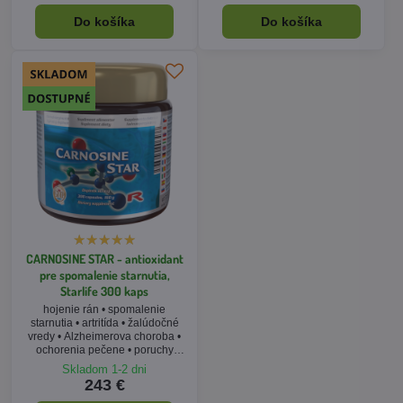
Do košíka
Do košíka
CARNOSINE STAR - antioxidant
pre spomalenie starnutia,
Starlife 300 kaps
hojenie rán • spomalenie
starnutia • artritída • žalúdočné
vredy • Alzheimerova choroba •
ochorenia pečene • poruchy
spánku • výhodné XXL balenie
Skladom 1-2 dni
243 €