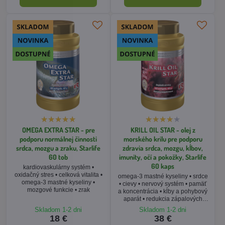
OMEGA EXTRA STAR - pre
KRILL OIL STAR - olej z
podporu normálnej činnosti
morského krilu pre podporu
srdca, mozgu a zraku, Starlife
zdravia srdca, mozgu, kĺbov,
60 tob
imunity, očí a pokožky, Starlife
60 kaps
kardiovaskulárny systém •
oxidačný stres • celková vitalita •
omega-3 mastné kyseliny • srdce
omega-3 mastné kyseliny •
• cievy • nervový systém • pamäť
mozgové funkcie • zrak
a koncentrácia • kĺby a pohybový
aparát • redukcia zápalových
procesov v organizme
Skladom 1-2 dni
Skladom 1-2 dni
18 €
38 €