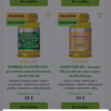
Do košíka
Do košíka
GYMNEMA SYLVESTRE STAR -
COENZYSTAR Q10 - koenzým
pre kontrolu telesnej hmotnosti,
Q10 pre zdravé srdce a cievy,
Starlife 60 tabl
Starlife 60 kaps
zníženie hladiny cukru v krvi •
srdce • cievy • krvný tlak •
chudnutie • potlačenie chuti na
regenerácia • vitalita • antioxidant
sladké • cukrovka • ateroskleróza
• energia • starnutie • kĺby
Skladom 1-2 dni
Skladom 1-2 dni
22 €
24 €
Do košíka
Do košíka