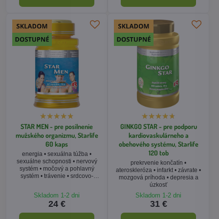
STAR MEN - pre posilnenie
GINKGO STAR - pre podporu
mužského organizmu, Starlife
kardiovaskulárneho a
60 kaps
obehového systému, Starlife
120 tob
energia • sexuálna túžba •
sexuálne schopnosti • nervový
prekrvenie končatín •
systém • močový a pohlavný
ateroskleróza • infarkt • závrate •
systém • trávenie • srdcovo-
mozgová príhoda • depresia a
cievny systém
úzkosť
Skladom 1-2 dni
Skladom 1-2 dni
24 €
31 €