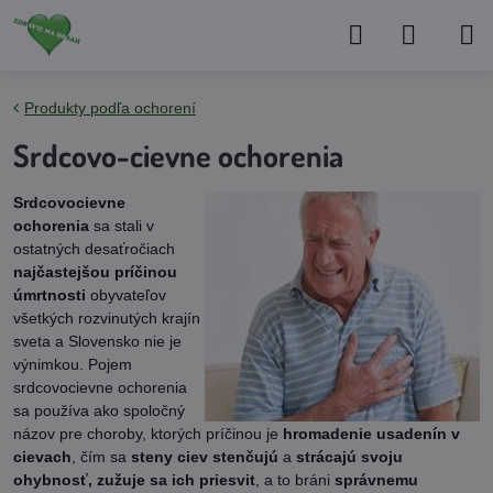
Produkty podľa ochorení
Srdcovo-cievne ochorenia
Srdcovocievne
ochorenia
sa stali v
ostatných desaťročiach
najčastejšou príčinou
úmrtnosti
obyvateľov
všetkých rozvinutých krajín
sveta a Slovensko nie je
výnimkou. Pojem
srdcovocievne ochorenia
sa používa ako spoločný
názov pre choroby, ktorých príčinou je
hromadenie usadenín v
cievach
, čím sa
steny ciev stenčujú
a
strácajú svoju
ohybnosť, zužuje sa ich priesvit
, a to bráni
správnemu