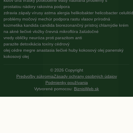
kĺbov
dna
vrásky
poškodené vlasy
nadváha
problémy s
prostatou
nádory
rakovina
podpora
zdravia
zápaly
vírusy
astma
alergia
helikobakter
helicobacter
celulití
problémy
močový mechúr
podpora rastu vlasov
prírodná
kozmetika
kandida
candida
biorezonančný prístroj
chlamýdie
krém
na akné
liečivé vložky
črevná mikroflóra
žalúdočné
vredy
obličky
neuróza
proti parazitom
anti
parazite
detoxikácia
toxíny
cédrový
olej
cédre
megre
anastasia
liečivé huby
kokosový olej
panenský
kokosový olej
©
2026
Copyright
Predvoľby súkromia
Zásady ochrany osobných údajov
Podmienky používania
Vytvorené pomocou:
BiznisWeb.sk