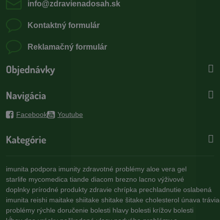
info​@zdravienadosah​.sk
Kontaktný formulár
Reklamačný formulár
Objednávky
Navigácia
Facebook
Youtube
Kategórie
imunita
podpora imunity
zdravotné problémy
aloe vera gel
starlife
mycomedica
tiande
diacom
brezno
lacno
výživové
doplnky
prírodné produkty
zdravie
chrípka
prechladnutie
oslabená
imunita
reishi
maitake
shiitake
shitake
šitake
cholesterol
únava
trávi
problémy
rýchle doručenie
bolesti hlavy
bolesti krížov
bolesti