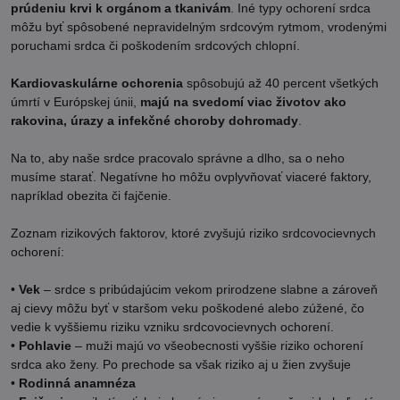
prúdeniu krvi k orgánom a tkanivám
. Iné typy ochorení srdca
môžu byť spôsobené nepravidelným srdcovým rytmom, vrodenými
poruchami srdca či poškodením srdcových chlopní.
Kardiovaskulárne ochorenia
spôsobujú až 40 percent všetkých
úmrtí v Európskej únii,
majú na svedomí viac životov ako
rakovina, úrazy a infekčné choroby dohromady
.
Na to, aby naše srdce pracovalo správne a dlho, sa o neho
musíme starať. Negatívne ho môžu ovplyvňovať viaceré faktory,
napríklad obezita či fajčenie.
Zoznam rizikových faktorov, ktoré zvyšujú riziko srdcovocievnych
ochorení:
•
Vek
– srdce s pribúdajúcim vekom prirodzene slabne a zároveň
aj cievy môžu byť v staršom veku poškodené alebo zúžené, čo
vedie k vyššiemu riziku vzniku srdcovocievnych ochorení.
•
Pohlavie
– muži majú vo všeobecnosti vyššie riziko ochorení
srdca ako ženy. Po prechode sa však riziko aj u žien zvyšuje
•
Rodinná anamnéza