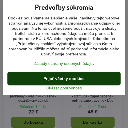
Predvoľby súkromia
Cookies používame na zlepšenie vašej návštevy tejto webovej
stránky, analýzu jej výkonnosti a zhromažďovanie údajov o jej
používaní. Na tento účel môžeme použiť nástroje a služby
tretích strán a zhromaždené údaje sa môžu preniesť k
partnerom v EÚ, USA alebo iných krajinách. Kliknutím na
„Prijať všetky cookies“ vyjadrujete svoj súhlas s týmto
spracovaním. Nižšie môžete nájsť podrobné informácie alebo
upraviť svoje preferencie.
Zásady ochrany osobných údajov
CHLOROPHYLL STAR - pre
COENZYSTAR Q10 EXTRA -
transport kyslíka v krvi, s
koenzým Q10 a karnitín pre
Prijať všetky cookies
protizápalovými účinkami,
zdravý kardiovaskulárny
Starlife 60 kaps
systém, Starlife 60 tob
Ukázať podrobnosti
gynekologické zápaly • kožné
cievny systém • srdce • krvný tlak
problémy • kvasinky • plesne •
• starnutie • zápal pečene •
dezinfekčný účinok
optimalizuje trávenie • kĺby
Skladom 1-2 dni
Skladom 1-2 dni
22 €
48 €
Do košíka
Do košíka