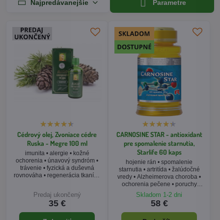
Najpredávanejšie
Parametre
Cédrový olej, Zvoniace cédre
CARNOSINE STAR - antioxidant
Ruska - Megre 100 ml
pre spomalenie starnutia,
Starlife 60 kaps
imunita • alergie • kožné
ochorenia • únavový syndróm •
hojenie rán • spomalenie
trávenie • fyzická a duševná
starnutia • artritída • žalúdočné
rovnováha • regenerácia tkanív •
vredy • Alzheimerova choroba •
ruská medicína
ochorenia pečene • poruchy
spánku
Predaj ukončený
Skladom 1-2 dni
35 €
58 €