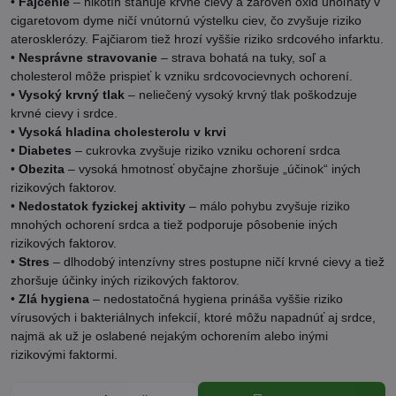
•
Fajčenie
– nikotín sťahuje krvné cievy a zároveň oxid uhoľnatý v
cigaretovom dyme ničí vnútornú výstelku ciev, čo zvyšuje riziko
aterosklerózy. Fajčiarom tiež hrozí vyššie riziko srdcového infarktu.
•
Nesprávne stravovanie
– strava bohatá na tuky, soľ a
cholesterol môže prispieť k vzniku srdcovocievnych ochorení.
•
Vysoký krvný tlak
– neliečený vysoký krvný tlak poškodzuje
krvné cievy i srdce.
•
Vysoká hladina cholesterolu v krvi
•
Diabetes
– cukrovka zvyšuje riziko vzniku ochorení srdca
•
Obezita
– vysoká hmotnosť obyčajne zhoršuje „účinok“ iných
rizikových faktorov.
•
Nedostatok fyzickej aktivity
– málo pohybu zvyšuje riziko
mnohých ochorení srdca a tiež podporuje pôsobenie iných
rizikových faktorov.
•
Stres
– dlhodobý intenzívny stres postupne ničí krvné cievy a tiež
zhoršuje účinky iných rizikových faktorov.
•
Zlá hygiena
– nedostatočná hygiena prináša vyššie riziko
vírusových i bakteriálnych infekcií, ktoré môžu napadnúť aj srdce,
najmä ak už je oslabené nejakým ochorením alebo inými
rizikovými faktormi.