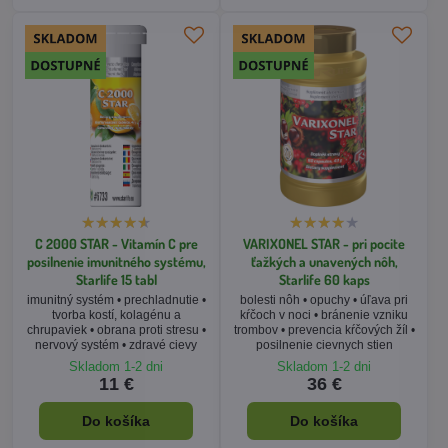
C 2000 STAR - Vitamín C pre
VARIXONEL STAR - pri pocite
posilnenie imunitného systému,
ťažkých a unavených nôh,
Starlife 15 tabl
Starlife 60 kaps
imunitný systém • prechladnutie •
bolesti nôh • opuchy • úľava pri
tvorba kostí, kolagénu a
kŕčoch v noci • bránenie vzniku
chrupaviek • obrana proti stresu •
trombov • prevencia kŕčových žíl •
nervový systém • zdravé cievy
posilnenie cievnych stien
Skladom 1-2 dni
Skladom 1-2 dni
11 €
36 €
Do košíka
Do košíka