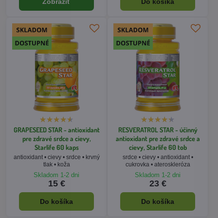
Zobraziť
Do košíka
GRAPESEED STAR - antioxidant
RESVERATROL STAR - účinný
pre zdravé srdce a cievy,
antioxidant pre zdravé srdce a
Starlife 60 kaps
cievy, Starlife 60 tob
antioxidant • cievy • srdce • krvný
srdce • cievy • antioxidant •
tlak • koža
cukrovka • ateroskleróza
Skladom 1-2 dni
Skladom 1-2 dni
15 €
23 €
Do košíka
Do košíka