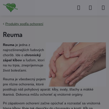
Produkty podľa ochorení
Reuma
Reuma
je jedna z
najrozšírenejších ľudových
chorôb. Ide o
chronický
zápal kĺbov
a ľuďom, ktorí
na nu trpia, znepríjemnuje
život bolesťami.
Reuma je všeobecný pojem
pre rôzne ochorenia, ktoré
postihujú náš pohybový aparát: kĺby, svaly, šľachy a mäkké
tkanivá. Dokonca môžu ochorieť aj vnútorné orgány.
Pri zápalovom ochorení začne opúchať a rozrastať sa vnútorná
blana kĺbov. Ryje tak dieročky do chrupavky a kostí. Kĺb sa