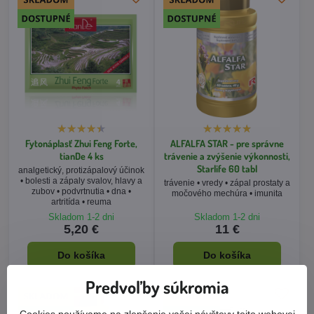
Fytonáplasť Zhui Feng Forte,
ALFALFA STAR - pre správne
tianDe 4 ks
trávenie a zvýšenie výkonnosti,
Starlife 60 tabl
analgetický, protizápalový účinok
• bolesti a zápaly svalov, hlavy a
trávenie • vredy • zápal prostaty a
zubov • podvrtnutia • dna •
močového mechúra • imunita
artritída • reuma
Skladom 1-2 dni
Skladom 1-2 dni
5,20 €
11 €
Do košíka
Do košíka
Predvoľby súkromia
Cookies používame na zlepšenie vašej návštevy tejto webovej