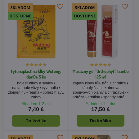
Fytonáplasť na kĺby Wutong,
Masážny gél "Orthophyt", tianDe
tianDe 5 ks
125 ml
bolesti kĺbov a svalov •
zápaly kĺbov rúk, nôh a chrbtice •
natiahnuté väzy • vyvrtnutia •
zápaly šliach • obnova
zlomeniny • reuma • bolesť hlavy,
spojivových tkanív a chrupaviek •
zubov
artróza • artritída • spondylartróza
• gél na kolená
Skladom 1-2 dni
Skladom 1-2 dni
7,40 €
17,50 €
Do košíka
Do košíka