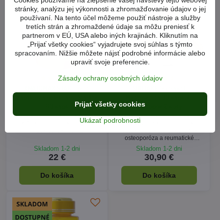
stránky, analýzu jej výkonnosti a zhromažďovanie údajov o jej
používaní. Na tento účel môžeme použiť nástroje a služby
tretích strán a zhromaždené údaje sa môžu preniesť k
partnerom v EÚ, USA alebo iných krajinách. Kliknutím na
„Prijať všetky cookies“ vyjadrujete svoj súhlas s týmto
spracovaním. Nižšie môžete nájsť podrobné informácie alebo
upraviť svoje preferencie.
Zásady ochrany osobných údajov
ANATOMAX STAR - proti
SHIITAKE (extrakt),
zápalom a bolestiam, Starlife
Mycomedica 90 kapsúl -
Prijať všetky cookies
60 kaps
dostupné 2 kusy
zápaly a bolesti kĺbov • svalové
podpora imunity (vírusy, baktérie)
Ukázať podrobnosti
kŕče • poranenia • alergia •
• krvný tlak • cholesterol •
antioxidant • imunita
detoxikácia • ateroskleróza •
osteoporóza a reumatické
problémy • prečistenie čriev
Skladom 1-2 dni
Skladom 1-2 dni
22 €
30,90 €
Do košíka
Do košíka