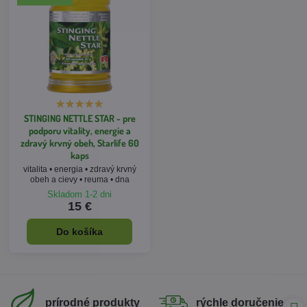
STINGING NETTLE STAR - pre
podporu vitality, energie a
zdravý krvný obeh, Starlife 60
kaps
vitalita • energia • zdravý krvný
obeh a cievy • reuma • dna
Skladom 1-2 dni
15 €
Do košíka
prírodné produkty
rýchle doručenie