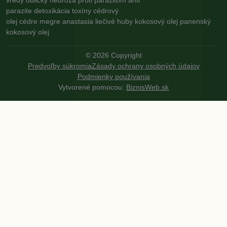
parazite
detoxikácia
toxíny
cédrový
olej
cédre
megre
anastasia
liečivé huby
kokosový olej
panenský
kokosový olej
©
2026
Copyright
Predvoľby súkromia
Zásady ochrany osobných údajov
Podmienky používania
Vytvorené pomocou:
BiznisWeb.sk