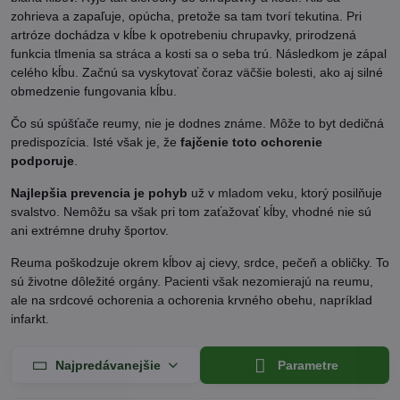
zohrieva a zapaľuje, opúcha, pretože sa tam tvorí tekutina. Pri
artróze dochádza v kĺbe k opotrebeniu chrupavky, prirodzená
funkcia tlmenia sa stráca a kosti sa o seba trú. Následkom je zápal
celého kĺbu. Začnú sa vyskytovať čoraz väčšie bolesti, ako aj silné
obmedzenie fungovania kĺbu.
Čo sú spúšťače reumy, nie je dodnes známe. Môže to byt dedičná
predispozícia. Isté však je, že
fajčenie toto ochorenie
podporuje
.
Najlepšia prevencia je pohyb
už v mladom veku, ktorý posilňuje
svalstvo. Nemôžu sa však pri tom zaťažovať kĺby, vhodné nie sú
ani extrémne druhy športov.
Reuma poškodzuje okrem kĺbov aj cievy, srdce, pečeň a obličky. To
sú životne dôležité orgány. Pacienti však nezomierajú na reumu,
ale na srdcové ochorenia a ochorenia krvného obehu, napríklad
infarkt.
Najpredávanejšie
Parametre