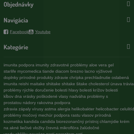
Objednávky
Navigácia
Facebook
Youtube
Kategórie
imunita
podpora imunity
zdravotné problémy
aloe vera gel
starlife
mycomedica
tiande
diacom
brezno
lacno
výživové
doplnky
prírodné produkty
zdravie
chrípka
prechladnutie
oslabená
imunita
reishi
maitake
shiitake
shitake
šitake
cholesterol
únava
trávi
problémy
rýchle doručenie
bolesti hlavy
bolesti krížov
bolesti
kĺbov
dna
vrásky
poškodené vlasy
nadváha
problémy s
prostatou
nádory
rakovina
podpora
zdravia
zápaly
vírusy
astma
alergia
helikobakter
helicobacter
celulití
problémy
močový mechúr
podpora rastu vlasov
prírodná
kozmetika
kandida
candida
biorezonančný prístroj
chlamýdie
krém
na akné
liečivé vložky
črevná mikroflóra
žalúdočné
vredy
obličky
neuróza
proti parazitom
anti