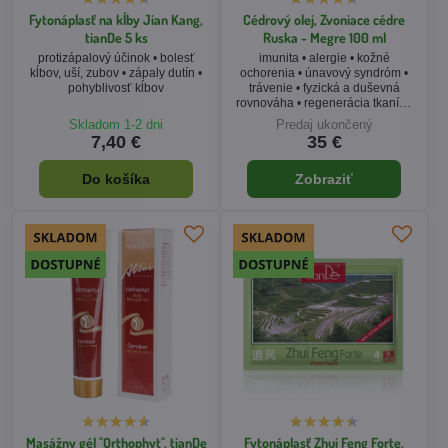
Fytonáplasť na kĺby Jian Kang,
Cédrový olej, Zvoniace cédre
tianDe 5 ks
Ruska - Megre 100 ml
protizápalový účinok • bolesť
imunita • alergie • kožné
kĺbov, uší, zubov • zápaly dutín •
ochorenia • únavový syndróm •
pohyblivosť kĺbov
trávenie • fyzická a duševná
rovnováha • regenerácia tkanív •
ruská medicína
Skladom 1-2 dni
Predaj ukončený
7,40 €
35 €
Do košíka
Zobraziť
Masážny gél "Orthophyt", tianDe
Fytonáplasť Zhui Feng Forte,