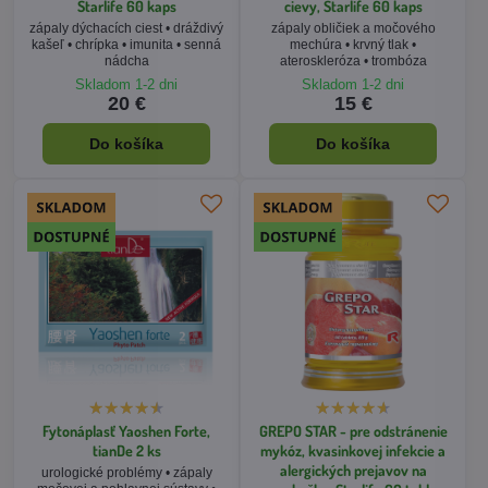
Starlife 60 kaps
cievy, Starlife 60 kaps
zápaly dýchacích ciest • dráždivý
zápaly obličiek a močového
kašeľ • chrípka • imunita • senná
mechúra • krvný tlak •
nádcha
ateroskleróza • trombóza
Skladom 1-2 dni
Skladom 1-2 dni
20 €
15 €
Do košíka
Do košíka
Fytonáplasť Yaoshen Forte,
GREPO STAR - pre odstránenie
tianDe 2 ks
mykóz, kvasinkovej infekcie a
alergických prejavov na
urologické problémy • zápaly