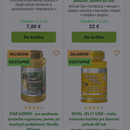
pokožke, Starlife 60 tabl
močovej a pohlavnej sústavy •
časté nočné močenie a
kŕčové žily • trombóza • alergia •
pomočovanie • impotencia •
astma • ekzémy • kandida • infarkt
rakovina prostaty
• chrípka • angína
Skladom 1-2 dni
Skladom 1-2 dni
7,80 €
22 €
Do košíka
Do košíka
STAR WOMEN - pre posilnenie
ROYAL JELLY STAR - včelia
ženského organizmu, pomoc pri
materská kašička pre duševnú
ženských problémoch, Starlife
pohodu 60 tob
60 kaps
imunita • vaginálna suchosť •