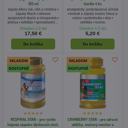
125 ml
tianDe 4 ks
zápaly kĺbov rúk, nôh a chrbtice •
analgetický, protizápalový účinok
zápaly šliach • obnova
• bolesti a zápaly svalov, hlavy a
spojivových tkanív a chrupaviek •
zubov • podvrtnutia • dna •
artróza • artritída • spondylartróza
artritída • reuma
• gél na kolená
Skladom 1-2 dni
Skladom 1-2 dni
17,50 €
5,20 €
Do košíka
Do košíka
RESPIRAL STAR - pre rýchle
CRANBERRY STAR - pre zdravé
hojenie zápalov dýchacích ciest,
obličky, močový mechúr a