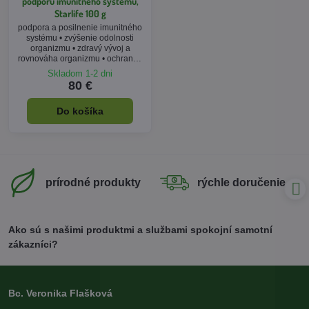
podporu imunitného systému,
Starlife 100 g
podpora a posilnenie imunitného
systému • zvýšenie odolnosti
organizmu • zdravý vývoj a
rovnováha organizmu • ochranný
štít organizmu proti vírusom,
Skladom 1-2 dni
baktériám a plesniam
80 €
Do košíka
prírodné produkty
rýchle doručenie
Ako sú s našimi produktmi a službami spokojní samotní
zákazníci?
Bc. Veronika Flašková