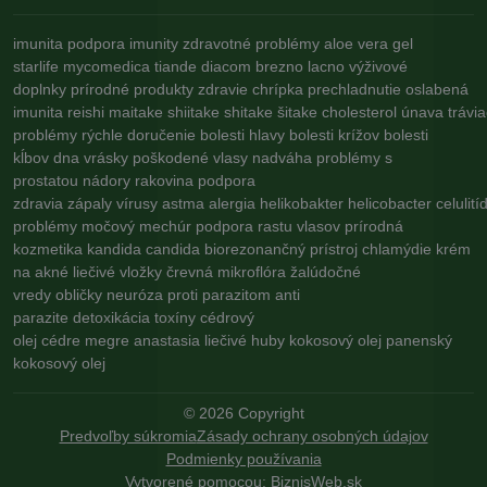
imunita
podpora imunity
zdravotné problémy
aloe vera gel
starlife
mycomedica
tiande
diacom
brezno
lacno
výživové
doplnky
prírodné produkty
zdravie
chrípka
prechladnutie
oslabená
imunita
reishi
maitake
shiitake
shitake
šitake
cholesterol
únava
trávi
problémy
rýchle doručenie
bolesti hlavy
bolesti krížov
bolesti
kĺbov
dna
vrásky
poškodené vlasy
nadváha
problémy s
prostatou
nádory
rakovina
podpora
zdravia
zápaly
vírusy
astma
alergia
helikobakter
helicobacter
celulití
problémy
močový mechúr
podpora rastu vlasov
prírodná
kozmetika
kandida
candida
biorezonančný prístroj
chlamýdie
krém
na akné
liečivé vložky
črevná mikroflóra
žalúdočné
vredy
obličky
neuróza
proti parazitom
anti
parazite
detoxikácia
toxíny
cédrový
olej
cédre
megre
anastasia
liečivé huby
kokosový olej
panenský
kokosový olej
©
2026
Copyright
Predvoľby súkromia
Zásady ochrany osobných údajov
Podmienky používania
Vytvorené pomocou:
BiznisWeb.sk