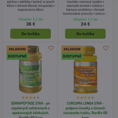
artróza • artritída • bolesť a opuch
imunita • nervový systém •
kĺbov • zdravé kĺbové chrupavky •
starnutie buniek • nádory •
regenerácia kĺbov
tráviace problémy • ženské
hormonálne poruchy • srdcovo-
cievny systém
Skladom 1-2 dni
Skladom 1-2 dni
36 €
24 €
Do košíka
Do košíka
SERRAPEPTASE STAR - pri
CURCUMA LONGA STAR -
zápalových ochoreniach a
podpora imunity a činnosti
opakovaných infekciách,
tráviaceho traktu, Starlife 60
Starlife 60 kaps
kaps