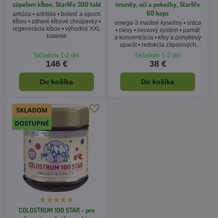
zápalom kĺbov, Starlife 300 tabl
imunity, očí a pokožky, Starlife
60 kaps
artróza • artritída • bolesť a opuch
kĺbov • zdravé kĺbové chrupavky •
omega-3 mastné kyseliny • srdce
regenerácia kĺbov • výhodné XXL
• cievy • nervový systém • pamäť
balenie
a koncentrácia • kĺby a pohybový
aparát • redukcia zápalových
procesov v organizme
Skladom 1-2 dni
Skladom 1-2 dni
146 €
38 €
Do košíka
Do košíka
COLOSTRUM 100 STAR - pre