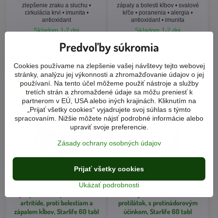
zlepšenie zraku a sluchu •
zápaly a bolesti kĺbov • svalové
cirkulácia krvi • imunita •
kŕče • poranenia • alergia •
antioxidant
antioxidant • imunita
Skladom 1-2 dni
Skladom 1-2 dni
26 €
22 €
Predvoľby súkromia
Do košíka
Do košíka
Cookies používame na zlepšenie vašej návštevy tejto webovej
stránky, analýzu jej výkonnosti a zhromažďovanie údajov o jej
používaní. Na tento účel môžeme použiť nástroje a služby
tretích strán a zhromaždené údaje sa môžu preniesť k
partnerom v EÚ, USA alebo iných krajinách. Kliknutím na
„Prijať všetky cookies“ vyjadrujete svoj súhlas s týmto
spracovaním. Nižšie môžete nájsť podrobné informácie alebo
upraviť svoje preferencie.
Zásady ochrany osobných údajov
Prijať všetky cookies
JOINT ACTIVITY STAR - pre
Ukázať podrobnosti
HERBAL STAR - na posilnenie
podporu kĺbov pri artróze a
imunity a stimuláciu vzniku
artritíde, proti bolestiam a
protilátok, s protinádorovým
zápalom kĺbov, Starlife 60 tabl
účinkom, Starlife 60 tabl