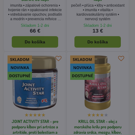
imunita • zápalové ochorenia •
pečeň • pľúca • kĺby • antioxidant
hojenie rán • opakované infekcie
• imunita • vitalita •
• vstrebávanie opuchov, podliatín
kardiovaskulárny systém •
a modrín • prevencia mŕtvice a
nervový systém
infarktu • zdravé starnutie
Skladom 1-2 dni
Skladom 1-2 dni
66 €
13 €
Do košíka
Do košíka
JOINT ACTIVITY STAR - pre
KRILL OIL STAR - olej z
podporu kĺbov pri artróze a
morského krilu pre podporu
artritíde, proti bolestiam a
zdravia srdca, mozgu, kĺbov,