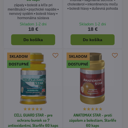
cholesterol • inkontinenciu moču
zápaly • bolesti a kŕče pri
• bolesti hlavy • duševná pohoda
menštruácii • psychické napätie •
nervový systém • bolesti hlavy •
hormonálna sústava
Skladom 1-2 dni
Skladom 1-2 dni
18 €
18 €
Do košíka
Do košíka
CELL GUARD STAR - pre
ANATOMAX STAR - proti
ochranu buniek so 7
zápalom a bolestiam, Starlife
antioxidantmi, Starlife 60 kaps
60 kaps