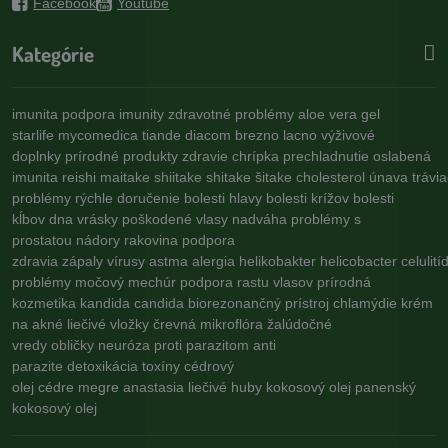
Facebook
Youtube
Kategórie
imunita
podpora imunity
zdravotné problémy
aloe vera gel
starlife
mycomedica
tiande
diacom
brezno
lacno
výživové
doplnky
prírodné produkty
zdravie
chrípka
prechladnutie
oslabená
imunita
reishi
maitake
shiitake
shitake
šitake
cholesterol
únava
trávi
problémy
rýchle doručenie
bolesti hlavy
bolesti krížov
bolesti
kĺbov
dna
vrásky
poškodené vlasy
nadváha
problémy s
prostatou
nádory
rakovina
podpora
zdravia
zápaly
vírusy
astma
alergia
helikobakter
helicobacter
celulití
problémy
močový mechúr
podpora rastu vlasov
prírodná
kozmetika
kandida
candida
biorezonančný prístroj
chlamýdie
krém
na akné
liečivé vložky
črevná mikroflóra
žalúdočné
vredy
obličky
neuróza
proti parazitom
anti
parazite
detoxikácia
toxíny
cédrový
olej
cédre
megre
anastasia
liečivé huby
kokosový olej
panenský
kokosový olej