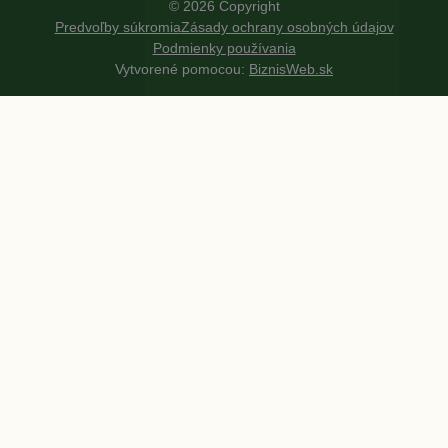
©
2026
Copyright
Predvoľby súkromia
Zásady ochrany osobných údajov
Podmienky používania
Vytvorené pomocou:
BiznisWeb.sk