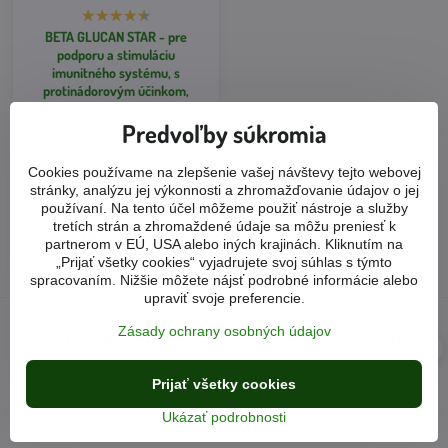
BETA GLUCAN STAR - pre
podporu a stimuláciu
imunitného systému, s
protinádorovým účinkom,
Starlife 60 kaps
Predvoľby súkromia
imunita • alergia • nádory •
leukémia • chemoterapia •
chrípka • antioxidant • krvotvorba
Cookies používame na zlepšenie vašej návštevy tejto webovej
Skladom 1-2 dni
stránky, analýzu jej výkonnosti a zhromažďovanie údajov o jej
35 €
používaní. Na tento účel môžeme použiť nástroje a služby
tretích strán a zhromaždené údaje sa môžu preniesť k
Do košíka
partnerom v EÚ, USA alebo iných krajinách. Kliknutím na
„Prijať všetky cookies“ vyjadrujete svoj súhlas s týmto
spracovaním. Nižšie môžete nájsť podrobné informácie alebo
upraviť svoje preferencie.
Zásady ochrany osobných údajov
prírodné produkty
rýchle doručenie
Prijať všetky cookies
Ako sú s našimi produktmi a službami spokojní samotní
Ukázať podrobnosti
zákazníci?