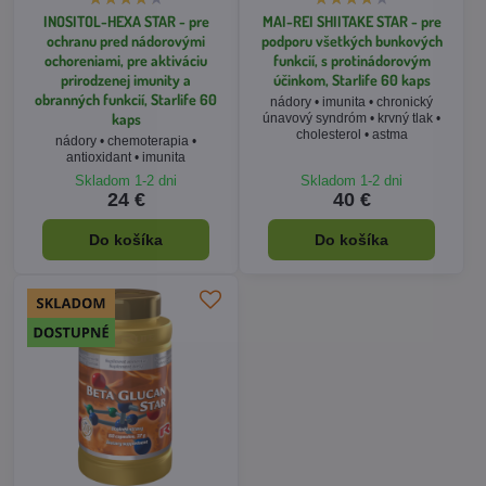
INOSITOL-HEXA STAR - pre
MAI-REI SHIITAKE STAR - pre
ochranu pred nádorovými
podporu všetkých bunkových
ochoreniami, pre aktiváciu
funkcií, s protinádorovým
prirodzenej imunity a
účinkom, Starlife 60 kaps
obranných funkcií, Starlife 60
nádory • imunita • chronický
kaps
únavový syndróm • krvný tlak •
cholesterol • astma
nádory • chemoterapia •
antioxidant • imunita
Skladom 1-2 dni
Skladom 1-2 dni
24 €
40 €
Do košíka
Do košíka