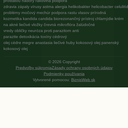
prostatou
nádory
rakovina
podpora
zdravia
zápaly
vírusy
astma
alergia
helikobakter
helicobacter
celulití
problémy
močový mechúr
podpora rastu vlasov
prírodná
kozmetika
kandida
candida
biorezonančný prístroj
chlamýdie
krém
na akné
liečivé vložky
črevná mikroflóra
žalúdočné
vredy
obličky
neuróza
proti parazitom
anti
parazite
detoxikácia
toxíny
cédrový
olej
cédre
megre
anastasia
liečivé huby
kokosový olej
panenský
kokosový olej
©
2026
Copyright
Predvoľby súkromia
Zásady ochrany osobných údajov
Podmienky používania
Vytvorené pomocou:
BiznisWeb.sk