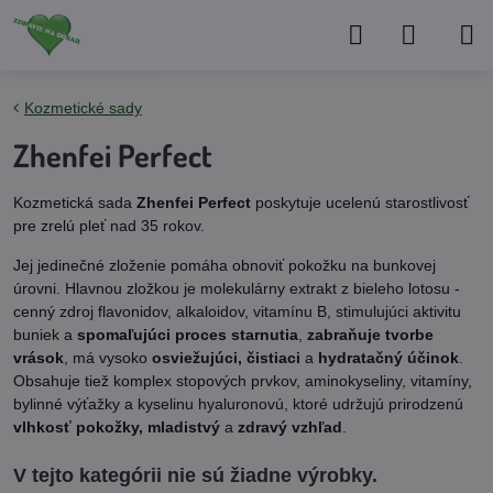
Kozmetické sady
Zhenfei Perfect
Kozmetická sada
Zhenfei Perfect
poskytuje ucelenú starostlivosť
pre zrelú pleť nad 35 rokov.
Jej jedinečné zloženie pomáha obnoviť pokožku na bunkovej
úrovni. Hlavnou zložkou je molekulárny extrakt z bieleho lotosu -
cenný zdroj flavonidov, alkaloidov, vitamínu B, stimulujúci aktivitu
buniek a
spomaľujúci proces starnutia
,
zabraňuje tvorbe
vrások
, má vysoko
osviežujúci, čistiaci
a
hydratačný účinok
.
Obsahuje tiež komplex stopových prvkov, aminokyseliny, vitamíny,
bylinné výťažky a kyselinu hyaluronovú, ktoré udržujú prirodzenú
vlhkosť pokožky, mladistvý
a
zdravý vzhľad
.