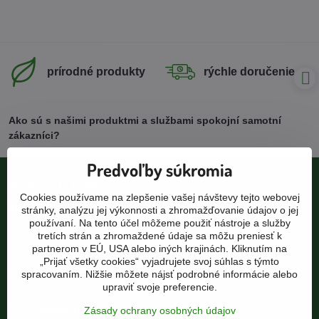
prírodné produkty
rýchle doručenie
Ako sú s našimi produktmi a službami spokojní samotní
zákazníci?
Predvoľby súkromia
Bc. Veronika Flašková
Cookies používame na zlepšenie vašej návštevy tejto webovej
ZDRAVIE NA DOSAH
stránky, analýzu jej výkonnosti a zhromažďovanie údajov o jej
používaní. Na tento účel môžeme použiť nástroje a služby
ČSA 7, 977 01 Brezno
tretích strán a zhromaždené údaje sa môžu preniesť k
pod bránou, 1. poschodie
partnerom v EÚ, USA alebo iných krajinách. Kliknutím na
„Prijať všetky cookies“ vyjadrujete svoj súhlas s týmto
0905 110 920
spracovaním. Nižšie môžete nájsť podrobné informácie alebo
pracovné dni 9:00-15:00
upraviť svoje preferencie.
info​@zdravienadosah​.sk
Zásady ochrany osobných údajov