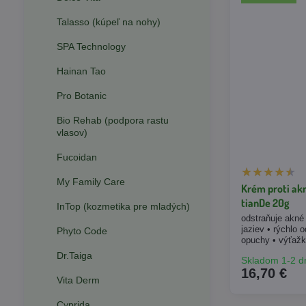
Talasso (kúpeľ na nohy)
SPA Technology
Hainan Tao
Pro Botanic
Bio Rehab (podpora rastu
vlasov)
Fucoidan
My Family Care
Krém proti akn
tianDe 20g
InTop (kozmetika pre mladých)
odstraňuje akné
jaziev • rýchlo 
Phyto Code
opuchy • výťažk
Dr.Taiga
Skladom 1-2 d
16,70 €
Vita Derm
Cyprida