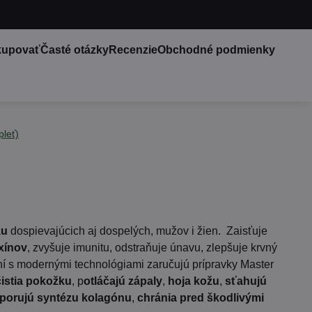
kupovať
Časté otázky
Recenzie
Obchodné podmienky
pleť)
ku
dospievajúcich aj dospelých, mužov i žien. Zaisťuje
oxínov
, zvyšuje imunitu, odstraňuje únavu, zlepšuje krvný
í s modernými technológiami zaručujú prípravky Master
čistia pokožku
, p
otláčajú zápaly
,
hoja kožu
,
sťahujú
porujú syntézu kolagónu
,
chránia pred škodlivými