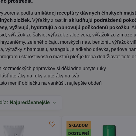
ého prostredia
.
 vytvorená podľa
unikátnej receptúry dávnych čínskych majs
dných zložiek
. Výťažky z rastlín
skľudňujú podráždenú pokožk
sy, vyživujú, hydratujú a obnovujú poškodenú pokožku
. A
id, výťažok zo šalvie, výťažok z aloe vera, výťažok zo zimozel
chryzantémy, zeleného čaju, morských rias, bentonit, výťažok vilí
, výťažky z bambusu, astragalu, sladkého drievka, perlové nan
programu starostlivosti o mastnú pleť je treba dodržiavať tieto 
m kozmetických prípravkov si dôkladne umyte ruky
lášť uteráky na ruky a uteráky na tvár
často meniť obliečku na vankúši, najlepšie obdeň
dľa:
Najpredávanejšie