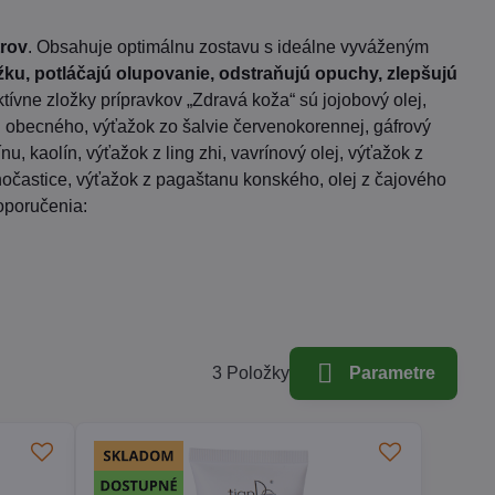
trov
. Obsahuje optimálnu zostavu s ideálne vyváženým
u, potláčajú olupovanie, odstraňujú opuchy, zlepšujú
ktívne zložky prípravkov „Zdravá koža“ sú jojobový olej,
u obecného, výťažok zo šalvie červenokorennej, gáfrový
nu, kaolín, výťažok z ling zhi, vavrínový olej, výťažok z
očastice, výťažok z pagaštanu konského, olej z čajového
doporučenia:
3
Položky
Parametre