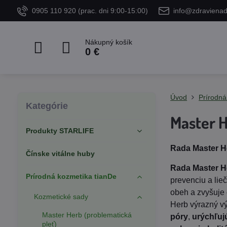
0905 110 920 (prac. dni 9:00-15:00)
info@zdraviena
Nákupný košík
0 €
Úvod
Prírodná
Kategórie
Master H
Produkty STARLIFE
Rada Master H
Čínske vitálne huby
Rada Master H
Prírodná kozmetika tianDe
prevenciu a lie
obeh a zvyšuje
Kozmetické sady
Herb výrazný vý
Master Herb (problematická
póry
,
urýchľuj
pleť)