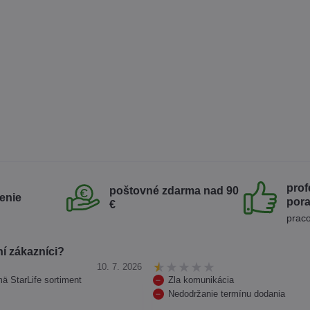
prof
poštovné zdarma nad 90
enie
por
€
praco
í zákazníci?
10. 7. 2026
mä StarLife sortiment
Zla komunikácia
Nedodržanie termínu dodania