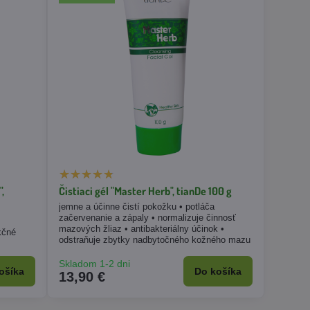
,
Čistiaci gél "Master Herb", tianDe 100 g
jemne a účinne čistí pokožku • potláča
začervenanie a zápaly • normalizuje činnosť
mazových žliaz • antibakteriálny účinok •
kčné
odstraňuje zbytky nadbytočného kožného mazu
Skladom 1-2 dni
ošíka
Do košíka
13,90 €