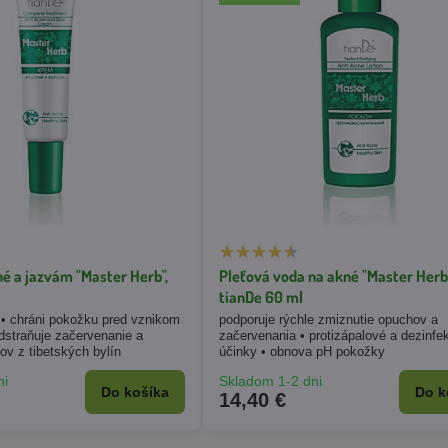
é a jazvám "Master Herb",
Pleťová voda na akné "Master Herb"
tianDe 60 ml
 • chráni pokožku pred vznikom
podporuje rýchle zmiznutie opuchov a
odstraňuje začervenanie a
začervenania • protizápalové a dezinfe
ov z tibetských bylín
účinky • obnova pH pokožky
ni
Skladom 1-2 dni
Do košíka
Do k
14,40 €