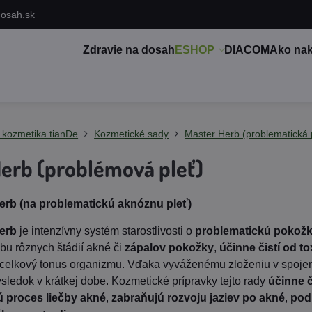
dosah.sk
Zdravie na dosah
ESHOP
DIACOM
Ako na
 kozmetika tianDe
Kozmetické sady
Master Herb (problematická 
erb (problémová pleť)
erb (na problematickú aknóznu pleť)
erb
je intenzívny systém starostlivosti o
problematickú pokož
čbu rôznych štádií akné či
zápalov pokožky
,
účinne čistí od t
 celkový tonus organizmu. Vďaka vyváženému zloženiu v spojen
sledok v krátkej dobe. Kozmetické prípravky tejto rady
účinne 
ú proces liečby akné
,
zabraňujú rozvoju jaziev po akné
,
pod