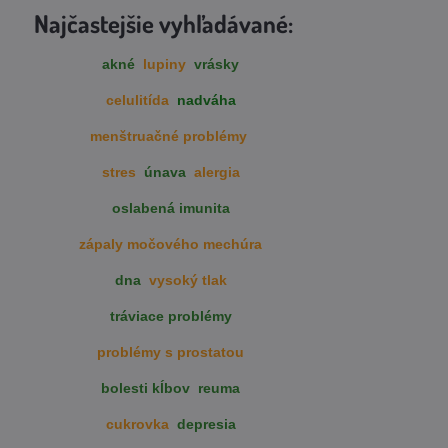
Najčastejšie vyhľadávané:
akné
lupiny
vrásky
celulitída
nadváha
menštruačné problémy
stres
únava
alergia
oslabená imunita
zápaly močového mechúra
dna
vysoký tlak
tráviace problémy
problémy s prostatou
bolesti kĺbov
reuma
cukrovka
depresia