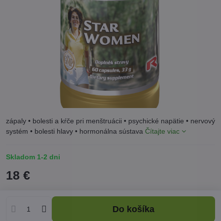
zápaly • bolesti a kŕče pri menštruácii • psychické napätie • nervový
systém • bolesti hlavy • hormonálna sústava
Čítajte viac
Skladom 1-2 dni
18 €
Do košíka