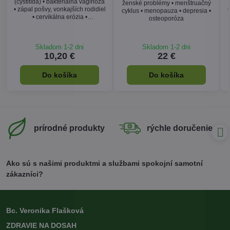
(cystitída) • bakteriálna vaginóza
ženské problémy • menštruačný
• zápal pošvy, vonkajších rodidiel
•
cyklus • menopauza • depresia •
• cervikálna erózia •
osteoporóza
endometrióza • hemoroidy
Skladom 1-2 dni
Skladom 1-2 dni
10,20 €
22 €
Do košíka
Do košíka
prírodné produkty
rýchle doručenie
Ako sú s našimi produktmi a službami spokojní samotní
zákazníci?
Bc. Veronika Flašková
ZDRAVIE NA DOSAH