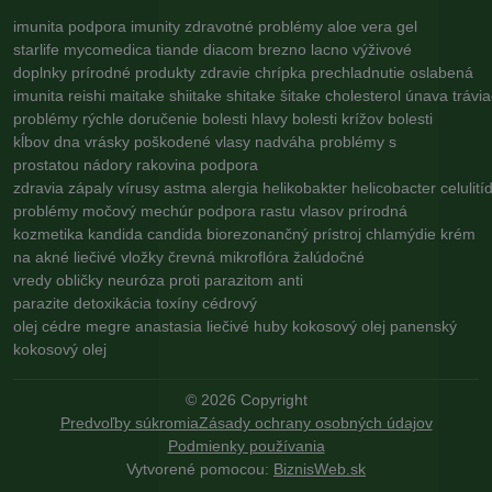
imunita
podpora imunity
zdravotné problémy
aloe vera gel
starlife
mycomedica
tiande
diacom
brezno
lacno
výživové
doplnky
prírodné produkty
zdravie
chrípka
prechladnutie
oslabená
imunita
reishi
maitake
shiitake
shitake
šitake
cholesterol
únava
trávi
problémy
rýchle doručenie
bolesti hlavy
bolesti krížov
bolesti
kĺbov
dna
vrásky
poškodené vlasy
nadváha
problémy s
prostatou
nádory
rakovina
podpora
zdravia
zápaly
vírusy
astma
alergia
helikobakter
helicobacter
celulití
problémy
močový mechúr
podpora rastu vlasov
prírodná
kozmetika
kandida
candida
biorezonančný prístroj
chlamýdie
krém
na akné
liečivé vložky
črevná mikroflóra
žalúdočné
vredy
obličky
neuróza
proti parazitom
anti
parazite
detoxikácia
toxíny
cédrový
olej
cédre
megre
anastasia
liečivé huby
kokosový olej
panenský
kokosový olej
©
2026
Copyright
Predvoľby súkromia
Zásady ochrany osobných údajov
Podmienky používania
Vytvorené pomocou:
BiznisWeb.sk