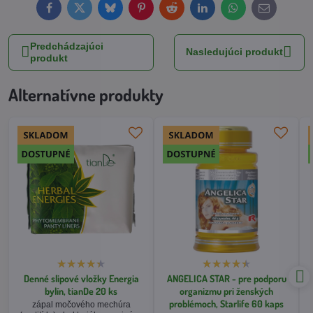
Facebook
Twitter
Bluesky
Pinterest
Reddit
LinkedIn
WhatsApp
E-
mail
Predchádzajúci
Nasledujúci produkt
produkt
Alternatívne produkty
Denné slipové vložky Energia
ANGELICA STAR - pre podporu
bylín, tianDe 20 ks
organizmu pri ženských
problémoch, Starlife 60 kaps
zápal močového mechúra