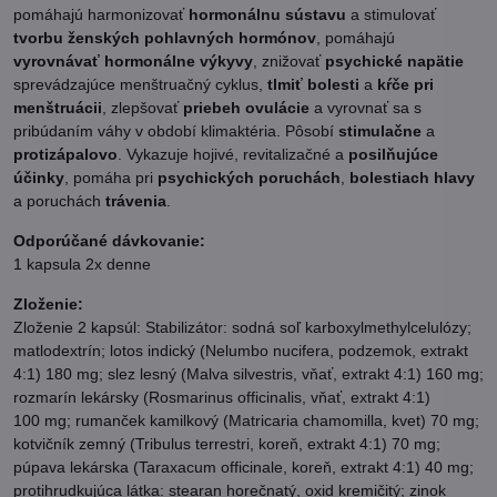
pomáhajú harmonizovať
hormonálnu sústavu
a stimulovať
tvorbu ženských pohlavných hormónov
, pomáhajú
vyrovnávať hormonálne výkyvy
, znižovať
psychické napätie
sprevádzajúce menštruačný cyklus,
tlmiť bolesti
a
kŕče pri
menštruácii
, zlepšovať
priebeh ovulácie
a vyrovnať sa s
pribúdaním váhy v období klimaktéria. Pôsobí
stimulačne
a
protizápalovo
. Vykazuje hojivé, revitalizačné a
posilňujúce
účinky
, pomáha pri
psychických poruchách
,
bolestiach hlavy
a poruchách
trávenia
.
Odporúčané dávkovanie:
1 kapsula 2x denne
Zloženie:
Zloženie 2 kapsúl: Stabilizátor: sodná soľ karboxylmethylcelulózy;
matlodextrín; lotos indický (Nelumbo nucifera, podzemok, extrakt
4:1) 180 mg; slez lesný (Malva silvestris, vňať, extrakt 4:1) 160 mg;
rozmarín lekársky (Rosmarinus officinalis, vňať, extrakt 4:1)
100 mg; rumanček kamilkový (Matricaria chamomilla, kvet) 70 mg;
kotvičník zemný (Tribulus terrestri, koreň, extrakt 4:1) 70 mg;
púpava lekárska (Taraxacum officinale, koreň, extrakt 4:1) 40 mg;
protihrudkujúca látka: stearan horečnatý, oxid kremičitý; zinok