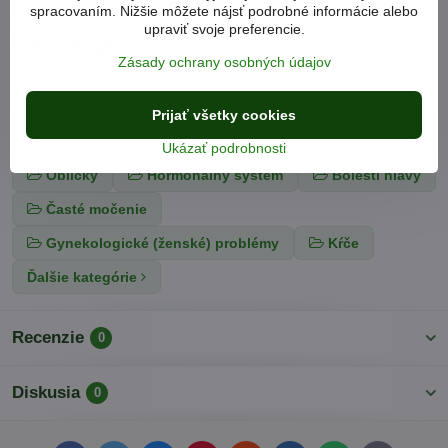
používať, ako náhrada rozmanitej stravy.
spracovaním. Nižšie môžete nájsť podrobné informácie alebo
upraviť svoje preferencie.
Viac z kategórie
Zásady ochrany osobných údajov
Produkty STARLIFE
Produkty podľa orgánov
Produkty podľa ochorení
Močový systém
Prijať všetky cookies
Hormonálny systém - ženy
Močový mechúr
Ukázať podrobnosti
Obličky
Hormonálny systém
Bolesti hlavy
Časté močenie
Gynekologické (ženské) problémy
Kŕče
Ďalšie kategórie
Recenzie
0
Diskusia
0