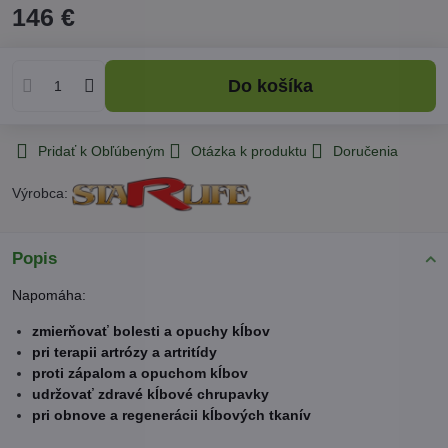
146 €
Do košíka
Pridať k Obľúbeným
Otázka k produktu
Doručenia
Výrobca:
Popis
Napomáha:
zmierňovať bolesti a opuchy kĺbov
pri terapii artrózy a artritídy
proti zápalom a opuchom kĺbov
udržovať zdravé kĺbové chrupavky
pri obnove a regenerácii kĺbových tkanív