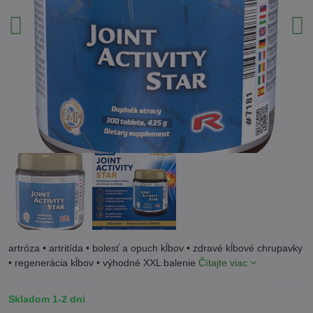
artróza • artritída • bolesť a opuch kĺbov • zdravé kĺbové chrupavky
• regenerácia kĺbov • výhodné XXL balenie
Čítajte viac
Skladom 1-2 dni