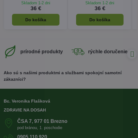
Skladom 1-2 dni
Skladom 1-2 dni
36 €
36 €
Do košíka
Do košíka
prírodné produkty
rýchle doručenie
Ako sú s našimi produktmi a službami spokojní samotní
zákazníci?
Bc. Veronika Flašková
ZDRAVIE NA DOSAH
ČSA 7, 977 01 Brezno
pod bránou, 1. poschodie
0905 110 920