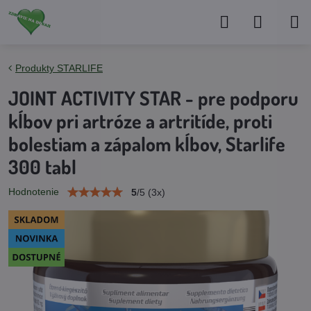
Produkty STARLIFE
JOINT ACTIVITY STAR - pre podporu
kĺbov pri artróze a artritíde, proti
bolestiam a zápalom kĺbov, Starlife
300 tabl
Hodnotenie
5
/
5
(
3
x)