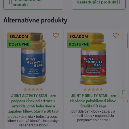
Nasledujúci produkt
produkt
Alternatívne produkty
JOINT ACTIVITY STAR - pre
JOINT MOBILITY STAR - pre
podporu kĺbov pri artróze a
zlepšenie pohyblivosti kĺbov,
a
artritíde, proti bolestiam a
Starlife 60 kaps
zápalom kĺbov, Starlife 60 tabl
pohyblivosť kĺbov • zápaly a
bolesti kĺbov • regenerácia
artróza • artritída • bolesť a opuch
pohybového aparátu
kĺbov • zdravé kĺbové chrupavky •
regenerácia kĺbov