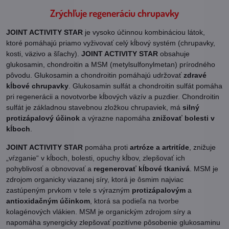
Zrýchľuje regeneráciu chrupavky
JOINT ACTIVITY STAR
je vysoko účinnou kombináciou látok,
ktoré pomáhajú priamo vyživovať celý kĺbový systém (chrupavky,
kosti, väzivo a šľachy).
JOINT ACTIVITY STAR
obsahuje
glukosamin, chondroitin a MSM (metylsulfonylmetan) prírodného
pôvodu. Glukosamin a chondroitin pomáhajú udržovať
zdravé
kĺbové chrupavky
. Glukosamin sulfát a chondroitin sulfát pomáha
pri regenerácii a novotvorbe kĺbových väzív a puzdier. Chondroitin
sulfát je základnou stavebnou zložkou chrupaviek, má
silný
protizápalový účinok
a výrazne napomáha
znižovať bolesti v
kĺboch
.
JOINT ACTIVITY STAR
pomáha proti
artróze a artritíde
, znižuje
„vŕzganie“ v kĺboch, bolesti, opuchy kĺbov, zlepšovať ich
pohyblivosť a obnovovať a
regenerovať kĺbové tkanivá
. MSM je
zdrojom organicky viazanej síry, ktorá je ôsmim najviac
zastúpeným prvkom v tele s výrazným
protizápalovým
a
antioxidačným účinkom
, ktorá sa podieľa na tvorbe
kolagénových vlákien. MSM je organickým zdrojom síry a
napomáha synergicky zlepšovať pozitívne pôsobenie glukosaminu