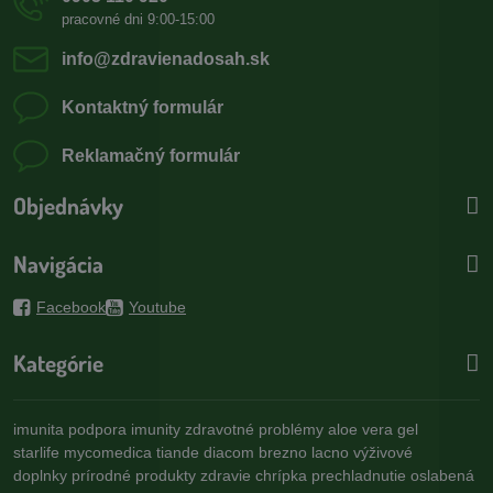
pracovné dni 9:00-15:00
info​@zdravienadosah​.sk
Kontaktný formulár
Reklamačný formulár
Objednávky
Navigácia
Facebook
Youtube
Kategórie
imunita
podpora imunity
zdravotné problémy
aloe vera gel
starlife
mycomedica
tiande
diacom
brezno
lacno
výživové
doplnky
prírodné produkty
zdravie
chrípka
prechladnutie
oslabená