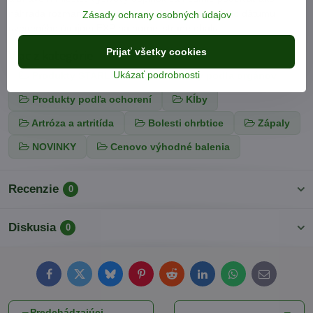
náhrada rozmanitej stravy. Minimálna trvanlivosť: do dátumu
Zásady ochrany osobných údajov
uvedeného údajom EXP na hornej strane obalu.
Prijať všetky cookies
Viac z kategórie
Ukázať podrobnosti
Produkty STARLIFE
Produkty podľa orgánov
Produkty podľa ochorení
Kĺby
Artróza a artritída
Bolesti chrbtice
Zápaly
NOVINKY
Cenovo výhodné balenia
Recenzie
0
Diskusia
0
Facebook
Twitter
Bluesky
Pinterest
Reddit
LinkedIn
WhatsApp
E-
mail
Predchádzajúci