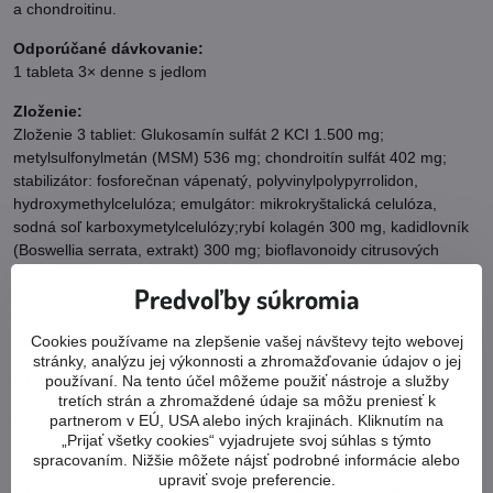
a chondroitinu.
Odporúčané dávkovanie:
1 tableta 3× denne s jedlom
Zloženie:
Zloženie 3 tabliet: Glukosamín sulfát 2 KCI 1.500 mg;
metylsulfonylmetán (MSM) 536 mg; chondroitín sulfát 402 mg;
stabilizátor: fosforečnan vápenatý, polyvinylpolypyrrolidon,
hydroxymethylcelulóza; emulgátor: mikrokryštalická celulóza,
sodná soľ karboxymetylcelulózy;rybí kolagén 300 mg, kadidlovník
(Boswellia serrata, extrakt) 300 mg; bioflavonoidy citrusových
plodov 150 mg; protihrudkujúca látka: oxid kremičitý, stearan
Predvoľby súkromia
horečnatý; poťah tablety: celulóza.
V záujme rýchlejšej orientácie v množstve aktívnych látok je u
Cookies používame na zlepšenie vašej návštevy tejto webovej
extraktov uvedené ich skutočné (pôvodné) množstvo.
stránky, analýzu jej výkonnosti a zhromažďovanie údajov o jej
používaní. Na tento účel môžeme použiť nástroje a služby
Obsah balenia:
300 tabliet
tretích strán a zhromaždené údaje sa môžu preniesť k
partnerom v EÚ, USA alebo iných krajinách. Kliknutím na
Upozornenie:
Nie je určené pre deti. Ustanovená odporúčaná
„Prijať všetky cookies“ vyjadrujete svoj súhlas s týmto
denná dávka sa nesmie presiahnuť. Uchovávajte mimo dosahu
spracovaním. Nižšie môžete nájsť podrobné informácie alebo
malých detí. Skladujte a po otvorení uchovávajte na suchom
upraviť svoje preferencie.
a tmavom mieste. Výživový doplnok sa nesmie používať ako