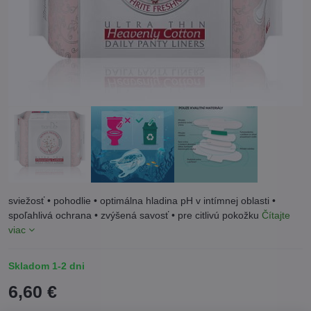
sviežosť • pohodlie • optimálna hladina pH v intímnej oblasti •
spoľahlivá ochrana • zvýšená savosť • pre citlivú pokožku
Čítajte
viac
Skladom 1-2 dni
6,60 €