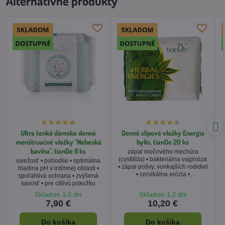
Alternatívne produkty
Ultra tenké dámske denné
Denné slipové vložky Energia
menštruačné vložky "Nebeská
bylín, tianDe 20 ks
bavlna", tianDe 8 ks
zápal močového mechúra
(cystitída) • bakteriálna vaginóza
sviežosť • pohodlie • optimálna
• zápal pošvy, vonkajších rodidiel
•
hladina pH v intímnej oblasti •
• cervikálna erózia •
spoľahlivá ochrana • zvýšená
endometrióza • hemoroidy
savosť • pre citlivú pokožku
Skladom 1-2 dni
Skladom 1-2 dni
7,90 €
10,20 €
Do košíka
Do košíka