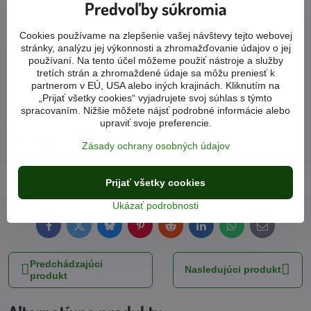
Predvoľby súkromia
Prírodná kozmetika tianDe
Produkty podľa orgánov
Cookies používame na zlepšenie vašej návštevy tejto webovej
stránky, analýzu jej výkonnosti a zhromažďovanie údajov o jej
Produkty podľa ochorení
Hormonálny systém
používaní. Na tento účel môžeme použiť nástroje a služby
tretích strán a zhromaždené údaje sa môžu preniesť k
Menštruačné problémy
partnerom v EÚ, USA alebo iných krajinách. Kliknutím na
„Prijať všetky cookies“ vyjadrujete svoj súhlas s týmto
Intímna hygiena a liečivé vložky
spracovaním. Nižšie môžete nájsť podrobné informácie alebo
upraviť svoje preferencie.
Recenzie
0
Zásady ochrany osobných údajov
Diskusia
0
Prijať všetky cookies
Ukázať podrobnosti
Facebook
Twitter
Bluesky
Pinterest
Reddit
LinkedIn
WhatsApp
E-
mail
Predchádzajúci
Nasledujúci produkt
produkt