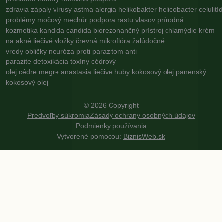
zdravia
zápaly
vírusy
astma
alergia
helikobakter
helicobacter
celulití
problémy
močový mechúr
podpora rastu vlasov
prírodná
kozmetika
kandida
candida
biorezonančný prístroj
chlamýdie
krém
na akné
liečivé vložky
črevná mikroflóra
žalúdočné
vredy
obličky
neuróza
proti parazitom
anti
parazite
detoxikácia
toxíny
cédrový
olej
cédre
megre
anastasia
liečivé huby
kokosový olej
panenský
kokosový olej
©
2026
Copyright
Predvoľby súkromia
Zásady ochrany osobných údajov
Podmienky používania
Vytvorené pomocou:
BiznisWeb.sk