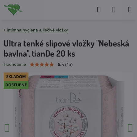
Intímna hygiena a liečivé vložky
Ultra tenké slipové vložky "Nebeská
bavlna", tianDe 20 ks
Hodnotenie
5
/
5
(
1
x)