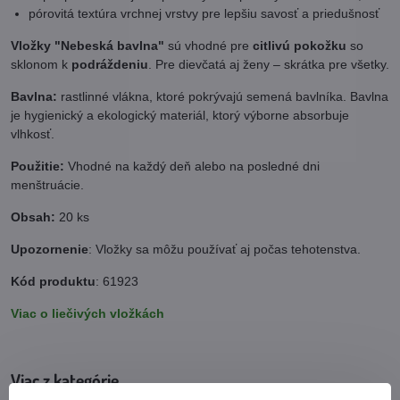
pórovitá textúra vrchnej vrstvy pre lepšiu savosť a priedušnosť
Vložky "Nebeská bavlna"
sú vhodné pre
citlivú pokožku
so
sklonom k
podráždeniu
. Pre dievčatá aj ženy – skrátka pre všetky.
Bavlna:
rastlinné vlákna, ktoré pokrývajú semená bavlníka. Bavlna
je hygienický a ekologický materiál, ktorý výborne absorbuje
vlhkosť.
Použitie:
Vhodné na každý deň alebo na posledné dni
menštruácie.
Obsah:
20 ks
Upozornenie
: Vložky sa môžu používať aj počas tehotenstva.
Kód produktu
: 61923
Viac o liečivých vložkách
Viac z kategórie