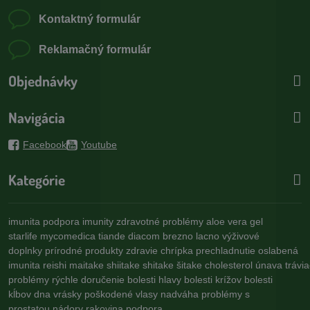
Kontaktný formulár
Reklamačný formulár
Objednávky
Navigácia
Facebook
Youtube
Kategórie
imunita
podpora imunity
zdravotné problémy
aloe vera gel
starlife
mycomedica
tiande
diacom
brezno
lacno
výživové
doplnky
prírodné produkty
zdravie
chrípka
prechladnutie
oslabená
imunita
reishi
maitake
shiitake
shitake
šitake
cholesterol
únava
trávi
problémy
rýchle doručenie
bolesti hlavy
bolesti krížov
bolesti
kĺbov
dna
vrásky
poškodené vlasy
nadváha
problémy s
prostatou
nádory
rakovina
podpora