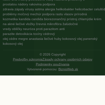
prostatou
nádory
rakovina
podpora
zdravia
zápaly
vírusy
astma
alergia
helikobakter
helicobacter
celulití
problémy
močový mechúr
podpora rastu vlasov
prírodná
kozmetika
kandida
candida
biorezonančný prístroj
chlamýdie
krém
na akné
liečivé vložky
črevná mikroflóra
žalúdočné
vredy
obličky
neuróza
proti parazitom
anti
parazite
detoxikácia
toxíny
cédrový
olej
cédre
megre
anastasia
liečivé huby
kokosový olej
panenský
kokosový olej
©
2026
Copyright
Predvoľby súkromia
Zásady ochrany osobných údajov
Podmienky používania
Vytvorené pomocou:
BiznisWeb.sk