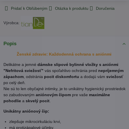
Pridať k Obľúbeným
Otázka k produktu
Doručenia
Výrobca:
Popis
Ženské zdravie: Každodenná ochrana s aniónmi
Delikátne a jemné
dámske slipové bylinné vložky s aniónmi
"Nefritová sviežosť"
vás spoľahlivo ochránia pred
nepríjemným
zápachom
, odstránia
pocit diskomfortu
a dodajú vám
sviežosť
po celý deň.
Nie sú to len obyčajné intimky, je to unikátny hygienický prostriedok
so zabudovaným
aniónovým čipom
pre vaše
maximálne
pohodlie
a
skvelý pocit
.
Unikátny aniónový čip:
zlepšuje mikrocirkuláciu krvi,
má protizápalové účinky,