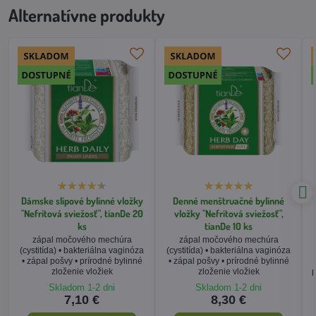
Alternatívne produkty
Dámske slipové bylinné vložky
Denné menštruačné bylinné
"Nefritová sviežosť", tianDe 20
vložky "Nefritová sviežosť",
ks
tianDe 10 ks
zápal močového mechúra
zápal močového mechúra
(cystitída) • bakteriálna vaginóza
(cystitída) • bakteriálna vaginóza
• zápal pošvy • prírodné bylinné
• zápal pošvy • prírodné bylinné
zloženie vložiek
zloženie vložiek
p
Skladom 1-2 dni
Skladom 1-2 dni
7,10 €
8,30 €