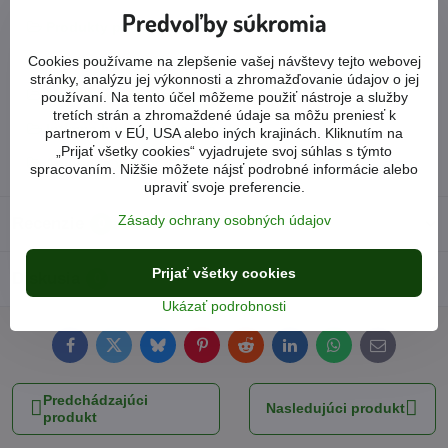
Predvoľby súkromia
Produkty podľa ochorení
Cookies používame na zlepšenie vašej návštevy tejto webovej
Gynekologické (ženské) problémy
stránky, analýzu jej výkonnosti a zhromažďovanie údajov o jej
Menštruačné problémy
používaní. Na tento účel môžeme použiť nástroje a služby
tretích strán a zhromaždené údaje sa môžu preniesť k
Intímna hygiena a liečivé vložky
partnerom v EÚ, USA alebo iných krajinách. Kliknutím na
„Prijať všetky cookies“ vyjadrujete svoj súhlas s týmto
Aniónové vložky
spracovaním. Nižšie môžete nájsť podrobné informácie alebo
upraviť svoje preferencie.
Zásady ochrany osobných údajov
Recenzie
0
Prijať všetky cookies
Diskusia
0
Ukázať podrobnosti
Facebook
Twitter
Bluesky
Pinterest
Reddit
LinkedIn
WhatsApp
E-
mail
Predchádzajúci
Nasledujúci produkt
produkt