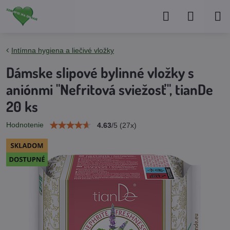
Intímna hygiena a liečivé vložky
Dámske slipové bylinné vložky s
aniónmi "Nefritová sviežosť", tianDe
20 ks
Hodnotenie
4.63
/
5
(
27
x)