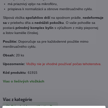
má priaznivý vplyv na mikroflóru,
prispieva k normalizácii a obnove menštruačného cyklu.
Slipová vložka
spoľahlivo drží
na spodnom prádle,
nedeformuje
sa
v priebehu dňa a
nedráždi pokožku
. O vaše pohodlie sa
postará
prírodný komplex bylín
s výťažkom z mäty piepornej
a listov kamélie čínskej.
Použitie:
Doporučuje sa pre každodenné použitie mimo
menštruačného cyklu.
Obsah:
20 ks
Upozornenie:
Vložky nie je vhodné používať počas tehotenstva.
Kód produktu
: 61915
Viac o liečivých vložkách
Viac z kategórie
Prírodná kozmetika tianDe