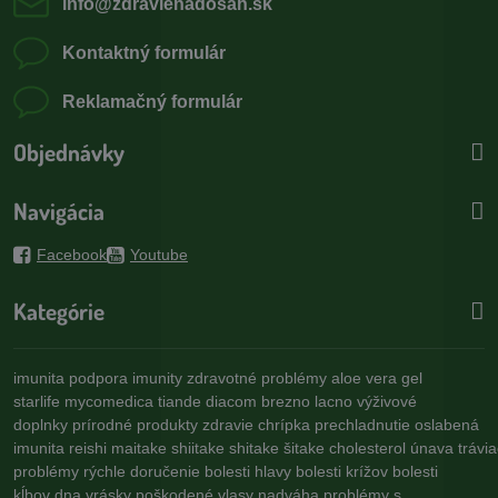
info​@zdravienadosah​.sk
Kontaktný formulár
Reklamačný formulár
Objednávky
Navigácia
Facebook
Youtube
Kategórie
imunita
podpora imunity
zdravotné problémy
aloe vera gel
starlife
mycomedica
tiande
diacom
brezno
lacno
výživové
doplnky
prírodné produkty
zdravie
chrípka
prechladnutie
oslabená
imunita
reishi
maitake
shiitake
shitake
šitake
cholesterol
únava
trávi
problémy
rýchle doručenie
bolesti hlavy
bolesti krížov
bolesti
kĺbov
dna
vrásky
poškodené vlasy
nadváha
problémy s