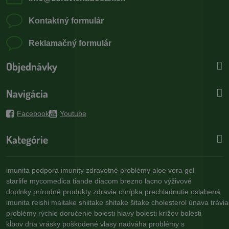
Kontaktný formulár
Reklamačný formulár
Objednávky
Navigácia
Facebook
Youtube
Kategórie
imunita
podpora imunity
zdravotné problémy
aloe vera gel
starlife
mycomedica
tiande
diacom
brezno
lacno
výživové
doplnky
prírodné produkty
zdravie
chrípka
prechladnutie
oslabená
imunita
reishi
maitake
shiitake
shitake
šitake
cholesterol
únava
trávi
problémy
rýchle doručenie
bolesti hlavy
bolesti krížov
bolesti
kĺbov
dna
vrásky
poškodené vlasy
nadváha
problémy s