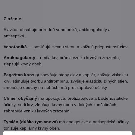
Zloženie:
Slaviton obsahuje prírodné venotoniká, antikoagulanty a
antiseptiká.
Venotoniká
— posilňujú cievnu stenu a znižujú priepustnosť ciev.
Antikoagulanty
– riedia krv, bránia vzniku krvných zrazenín,
zlepšujú krvný obeh.
Pagaštan konský
spevňuje steny ciev a kapilár, znižuje viskozitu
krvi, stimuluje tvorbu antitrombínu, zvyšuje elasticitu žilných stien,
zmenšuje opuchy na nohách, má protizápalové účinky
Chmeľ obyčajný
má upokojúce, protizápalové a bakteriostatické
účinky, riedi krv, zlepšuje krvný obeh v dolných končatinách,
zabraňuje vzniku krvných zrazenín.
Tymián (dúška tymianová)
má analgetické a antiseptické účinky,
tonizuje kapilárny krvný obeh.