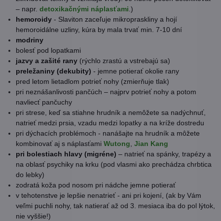
– napr.
detoxikačnými náplasťami
.)
hemoroidy
- Slaviton zaceľuje mikropraskliny a hojí
hemoroidálne uzliny, kúra by mala trvať min. 7-10 dní
modriny
bolesť pod lopatkami
jazvy a zašité rany
(rýchlo zrastú a vstrebajú sa)
preležaniny (dekubity)
- jemne potierať okolie rany
pred letom lietadlom potrieť nohy (zmierňuje tlak)
pri neznášanlivosti pančúch – najprv potrieť nohy a potom
navliecť pančuchy
pri strese, keď sa stiahne hrudník a nemôžete sa nadýchnuť,
natrieť medzi prsia, vzadu medzi lopatky a na kríže dostredu
pri dýchacích problémoch - nanášajte na hrudník a môžete
kombinovať aj s náplasťami
Wutong
,
Jian Kang
pri bolestiach hlavy (migréne)
– natrieť na spánky, trapézy a
na oblasť psychiky na krku (pod vlasmi ako prechádza chrbtica
do lebky)
zodratá koža pod nosom pri nádche jemne potierať
v tehotenstve je lepšie nenatrieť - ani pri kojení, (ak by Vám
veľmi puchli nohy, tak natierať až od 3. mesiaca iba do pol lýtok,
nie vyššie!)