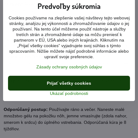
Predvoľby súkromia
Rozmarín lekársky
má celkovo posilňujúce a hyperemické účinky
a spevňuje cievne steny.
Cookies používame na zlepšenie vašej návštevy tejto webovej
Hamamel virgínsky
má anestetické a tonizujúce účinky. Vyvoláva
stránky, analýzu jej výkonnosti a zhromažďovanie údajov o jej
zúženie ciev.
používaní. Na tento účel môžeme použiť nástroje a služby
tretích strán a zhromaždené údaje sa môžu preniesť k
Rumanček kamilkový
má protizápalové, spazmolytické,
partnerom v EÚ, USA alebo iných krajinách. Kliknutím na
„Prijať všetky cookies“ vyjadrujete svoj súhlas s týmto
antiseptické a analgetické účinky, urýchľuje regeneráciu tkaniva.
spracovaním. Nižšie môžete nájsť podrobné informácie alebo
upraviť svoje preferencie.
Ľubovník bodkovaný
je
zdrojom vitamínu P (vitamínu
priepustnosti), teda znižuje priepustnosť a zvyšuje elasticitu ciev.
Zásady ochrany osobných údajov
Červené riasy
sú
zdrojom polysacharidov, stimulujú produkciu
kolagénu. Vďaka kolagénu sa zlepšuje pevnosť a pružnosť žíl,
Prijať všetky cookies
zlepšuje sa mikrocirkulácia v žilách a cievach.
Ukázať podrobnosti
Odporúčaný postup:
Používajte ráno a večer. Naneste malé
množstvo gélu na pokožku nôh, jemne vmasírujte (zdola nahor,
smerom k srdcu) do úplného vstrebania. Odporúčaná kúra je 8
týždňov.