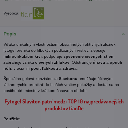
Výrobca:
Popis
Vďaka unikátnym vlastnostiam obsiahnutých aktívnych zložiek
fytogel preniká do hlbokých podkožných vrstiev, zlepšuje
mikrocirkuláciu krvi
, podporuje
spevnenie cievnych stien
,
zabraňuje vzniku
cievnych zhlukov
. Odstraňuje
únavu
a
opuch
nôh
, vracia im
pocit ľahkosti
a
zdravia
.
Špeciálna gelová konzistencia
Slavitonu
umožňuje účinným
látkam rýchlo prenikať do hlbších vrstiev pokožky a dostať sa na
postihnuté miesto v krátkom časovom období.
Fytogel Slaviton patrí medzi TOP 10 najpredávanejších
produktov tianDe
Použitie: