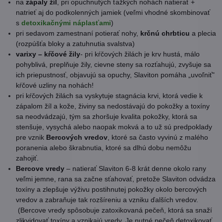
na
zápaly žíl
, pri opuchnutých ťažkých nohách natierať +
natrieť aj do podkolenných jamiek (veľmi vhodné skombinovať
s
detoxikačnými náplasťami
)
pri sedavom zamestnaní potierať nohy,
krčnú chrbticu
a plecia
(rozpúšťa bloky a zatuhnutia svalstva)
varixy – kŕčové žily
- pri kŕčových žilách je krv hustá, málo
pohyblivá, preplňuje žily, cievne steny sa rozťahujú, zvyšuje sa
ich priepustnosť, objavujú sa opuchy, Slaviton pomáha „uvoľniť"
kŕčové uzliny na nohách!
pri kŕčových žilách sa vyskytuje stagnácia krvi, ktorá vedie k
zápalom žíl a kože, živiny sa nedostávajú do pokožky a toxíny
sa neodvádzajú, tým sa zhoršuje kvalita pokožky, ktorá sa
stenšuje, vysychá alebo naopak mokvá a to už sú predpoklady
pre vznik
Bercových vredov
, ktoré sa často vyvinú z malého
poranenia alebo škrabnutia, ktoré sa dlhú dobu nemôžu
zahojiť.
Bercove vredy
– natierať Slaviton 6-8 krát denne okolo rany
veľmi jemne, rana sa začne sťahovať, pretože Slaviton odvádza
toxíny a zlepšuje výživu postihnutej pokožky okolo bercových
vredov a zabraňuje tak rozšíreniu a vzniku ďalších vredov.
(Bercove vredy spôsobuje zatoxikovaná pečeň, ktorá sa snaží
zlikvidovať toxíny a vznikajú vredy. Je nutné pečeň detoxikovať