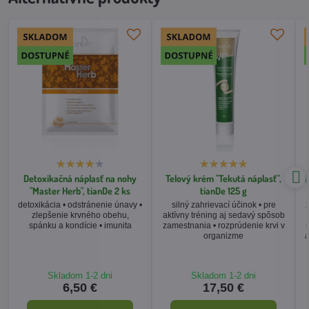
Detoxikačná náplasť na nohy
Telový krém "Tekutá náplasť",
M
"Master Herb", tianDe 2 ks
tianDe 125 g
detoxikácia • odstránenie únavy •
silný zahrievací účinok • pre
zlepšenie krvného obehu,
aktívny tréning aj sedavý spôsob
spánku a kondície • imunita
zamestnania • rozprúdenie krvi v
s
organizme
a
Skladom 1-2 dni
Skladom 1-2 dni
6,50 €
17,50 €