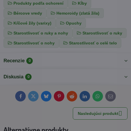
Produkty podľa ochorení
Kĺby
Bércove vredy
Hemoroidy (zlatá žila)
Kŕčové žily (varixy)
Opuchy
Starostlivosť o ruky a nohy
Starostlivosť o ruky
Starostlivosť o nohy
Starostlivosť o celé telo
Recenzie
0
Diskusia
0
Facebook
Twitter
Bluesky
Pinterest
Reddit
LinkedIn
WhatsApp
E-
mail
Nasledujúci produkt
Alternatívne produkty