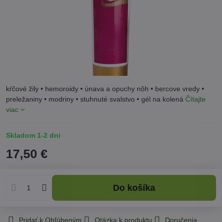
kŕčové žily • hemoroidy • únava a opuchy nôh • bercove vredy •
preležaniny • modriny • stuhnuté svalstvo • gél na kolená
Čítajte
viac
Skladom 1-2 dni
17,50 €
Do košíka
Pridať k Obľúbeným
Otázka k produktu
Doručenia