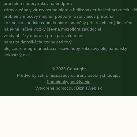
prostatou
nádory
rakovina
podpora
zdravia
zápaly
vírusy
astma
alergia
helikobakter
helicobacter
celulití
problémy
močový mechúr
podpora rastu vlasov
prírodná
kozmetika
kandida
candida
biorezonančný prístroj
chlamýdie
krém
na akné
liečivé vložky
črevná mikroflóra
žalúdočné
vredy
obličky
neuróza
proti parazitom
anti
parazite
detoxikácia
toxíny
cédrový
olej
cédre
megre
anastasia
liečivé huby
kokosový olej
panenský
kokosový olej
©
2026
Copyright
Predvoľby súkromia
Zásady ochrany osobných údajov
Podmienky používania
Vytvorené pomocou:
BiznisWeb.sk