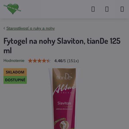
Starostlivosť o ruky a nohy
Fytogel na nohy Slaviton, tianDe 125
ml
Hodnotenie
4.46
/
5
(
151
x)