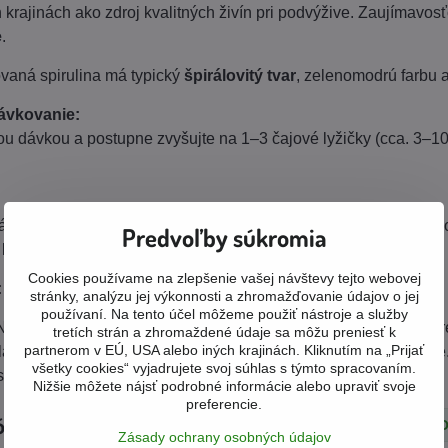
h krajinách ako zdroj kvalitných živín pri podvýžive. Zaujímavos
e
.
vaná spirulina má typický
špirálovitý tvar
, zelenomodrú farbu 
ávkovanie:
u dávkou a postupne zvyšujte na 1–3 čajové lyžičky (cca. 3–10
 spirulina (Spirulina platensis) v prášku (bielkoviny > 70 %, fy
Predvoľby súkromia
látok, konzervantov a farbív.
Cookies používame na zlepšenie vašej návštevy tejto webovej
:
250 g
stránky, analýzu jej výkonnosti a zhromažďovanie údajov o jej
používaní. Na tento účel môžeme použiť nástroje a služby
Nie je určené pre deti do 3 rokov. Výrobok nie je náhradou pes
tretích strán a zhromaždené údaje sa môžu preniesť k
partnerom v EÚ, USA alebo iných krajinách. Kliknutím na „Prijať
ladať mimo dosahu detí! Skladujte na suchom a tmavom mieste
všetky cookies“ vyjadrujete svoj súhlas s týmto spracovaním.
trane obalu.
Nižšie môžete nájsť podrobné informácie alebo upraviť svoje
preferencie.
órie
Vitamíny a minerály
Produkty STARLIFE
NO
Zásady ochrany osobných údajov