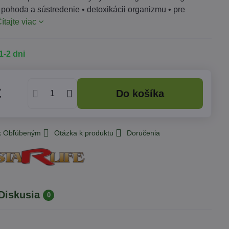
pohoda a sústredenie • detoxikácii organizmu • pre
ítajte viac
1-2 dni
€
Do košíka
 k Obľúbeným
Otázka k produktu
Doručenia
Diskusia
0