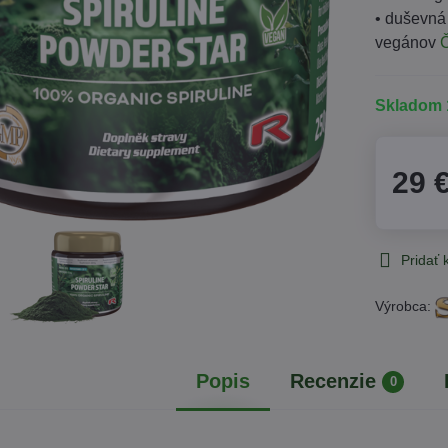
• duševná 
vegánov
Č
Skladom 
29 
Pridať
Výrobca:
Popis
Recenzie
0