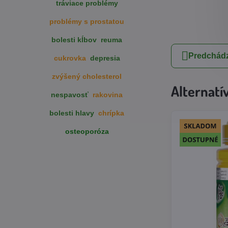
tráviace problémy
problémy s prostatou
bolesti kĺbov
reuma
Predchádz
cukrovka
depresia
zvýšený cholesterol
Alternatí
nespavosť
rakovina
bolesti hlavy
chrípka
osteoporóza