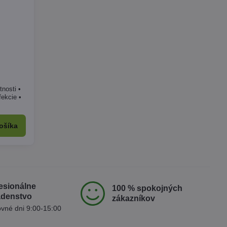
tnosti •
fekcie •
ošíka
esionálne
100 % spokojných
adenstvo
zákazníkov
vné dni 9:00-15:00