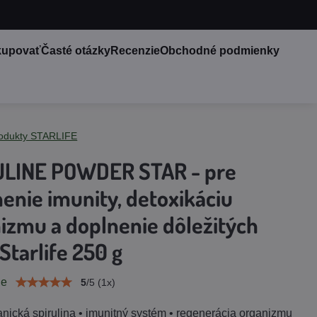
kupovať
Časté otázky
Recenzie
Obchodné podmienky
odukty STARLIFE
ULINE POWDER STAR - pre
nenie imunity, detoxikáciu
izmu a doplnenie dôležitých
 Starlife 250 g
ie
5
/
5
(
1
x)
nická spirulina • imunitný systém • regenerácia organizmu