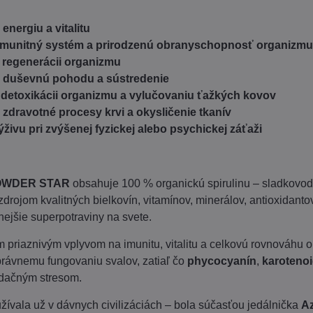
nergiu a vitalitu
imunitný systém a prirodzenú obranyschopnosť organizm
k regenerácii organizmu
 duševnú pohodu a sústredenie
etoxikácii organizmu a vylučovaniu ťažkých kovov
zdravotné procesy krvi a okysličenie tkanív
živu pri zvýšenej fyzickej alebo psychickej záťaži
OWDER STAR
obsahuje 100 % organickú spirulinu – sladkovod
zdrojom kvalitných bielkovín, vitamínov, minerálov, antioxidanto
ejšie superpotraviny na svete.
 priaznivým vplyvom na imunitu, vitalitu a celkovú rovnováhu
právnemu fungovaniu svalov, zatiaľ čo
phycocyanín
,
karoteno
idačným stresom.
užívala už v dávnych civilizáciách – bola súčasťou jedálnička
A