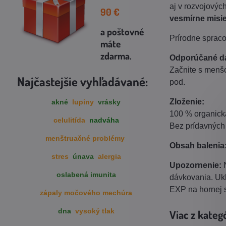
aj v rozvojovýc
90
€
vesmírne misi
a poštovné
Prírodne spraco
máte
zdarma
.
Odporúčané d
Začnite s menšo
Najčastejšie vyhľadávané:
pod.
Zloženie:
akné
lupiny
vrásky
100 % organická
celulitída
nadváha
Bez prídavných 
menštruačné problémy
Obsah balenia
stres
únava
alergia
Upozornenie
:
oslabená imunita
dávkovania. Uk
EXP na hornej s
zápaly močového mechúra
dna
vysoký tlak
Viac z kateg