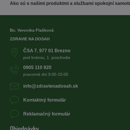
Ako sú s našimi produktmi a službami spokojní samotn
Bc. Veronika Flašková
ZDRAVIE NA DOSAH
ČSA 7, 977 01 Brezno
pod bránou, 1. poschodie
0905 110 920
pracovné dni 9:00-15:00
info​@zdravienadosah​.sk
Kontaktný formulár
Reklamačný formulár
Objednávky