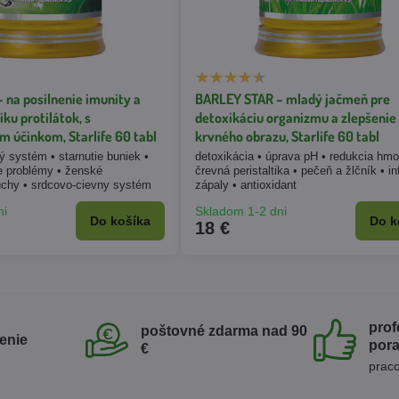
 na posilnenie imunity a
BARLEY STAR – mladý jačmeň pre
iku protilátok, s
detoxikáciu organizmu a zlepšenie
 účinkom, Starlife 60 tabl
krvného obrazu, Starlife 60 tabl
ý systém • starnutie buniek •
detoxikácia • úprava pH • redukcia hmo
ce problémy • ženské
črevná peristaltika • pečeň a žlčník • in
chy • srdcovo-cievny systém
zápaly • antioxidant
ni
Skladom 1-2 dni
Do košíka
Do k
18 €
prof
poštovné zdarma nad 90
enie
por
€
praco