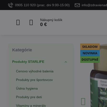
0905 110 920 (prac. dni 9:00-15:00)
info@zdraviena
Nákupný košík
0 €
Kategórie
Produkty STARLIFE
Cenovo výhodné balenia
Produkty pre športovcov
Ústna hygiena
Produkty pre deti
Vitamíny a minerály