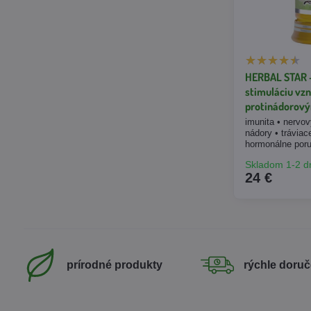
HERBAL STAR -
stimuláciu vzn
protinádorovým
imunita • nervov
nádory • trávia
hormonálne poru
Skladom 1-2 d
24 €
prírodné produkty
rýchle doruč