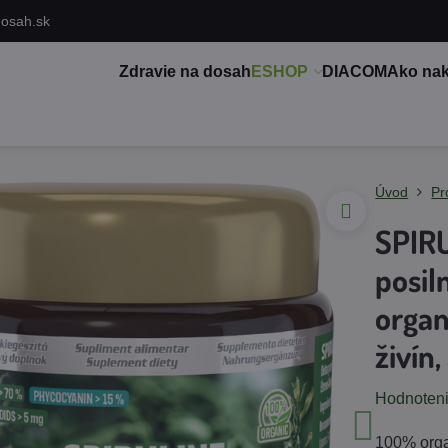
dosah.sk
Zdravie na dosah
ESHOP
DIACOM
Ako na
Úvod
Pr
SPIR
posil
organ
živín,
Hodnoten
100% orga