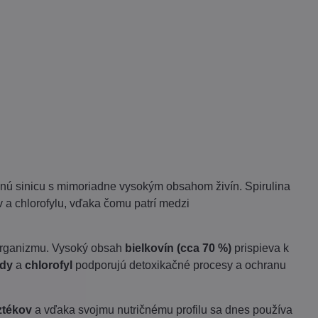
u
nú sinicu s mimoriadne vysokým obsahom živín. Spirulina
v a chlorofylu, vďaka čomu patrí medzi
 organizmu. Vysoký obsah
bielkovín (cca 70 %)
prispieva k
idy
a
chlorofyl
podporujú detoxikačné procesy a ochranu
ztékov
a vďaka svojmu nutričnému profilu sa dnes používa