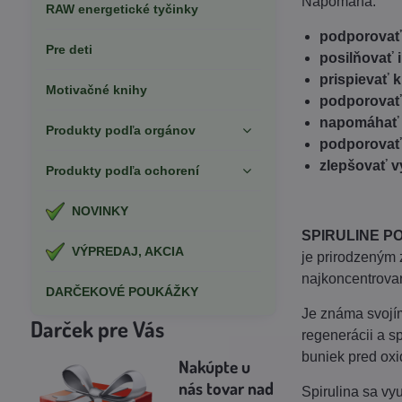
Napomáha:
RAW energetické tyčinky
podporovať e
Pre deti
posilňovať 
prispievať 
Motivačné knihy
podporovať
napomáhať d
Produkty podľa orgánov
podporovať 
zlepšovať vý
Produkty podľa ochorení
NOVINKY
SPIRULINE P
VÝPREDAJ, AKCIA
je prirodzeným 
najkoncentrovan
DARČEKOVÉ POUKÁŽKY
Je známa svojím
Darček pre Vás
regenerácii a s
buniek pred ox
Nakúpte u
nás tovar
nad
Spirulina sa vy