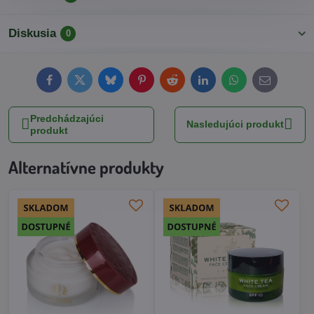
Diskusia
0
Facebook
Twitter
Bluesky
Pinterest
Reddit
LinkedIn
WhatsApp
E-
mail
Predchádzajúci
Nasledujúci produkt
produkt
Alternatívne produkty