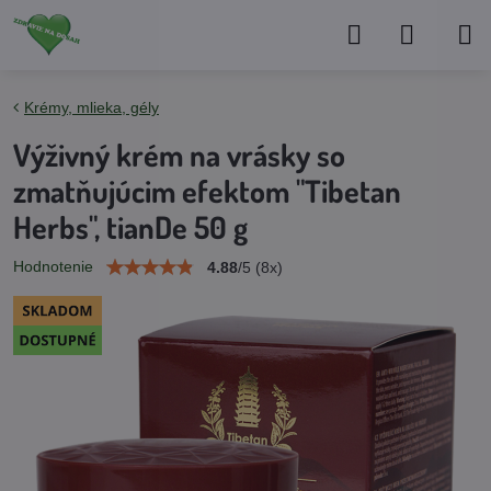
Krémy, mlieka, gély
Výživný krém na vrásky so
zmatňujúcim efektom "Tibetan
Herbs", tianDe 50 g
Hodnotenie
4.88
/
5
(
8
x)