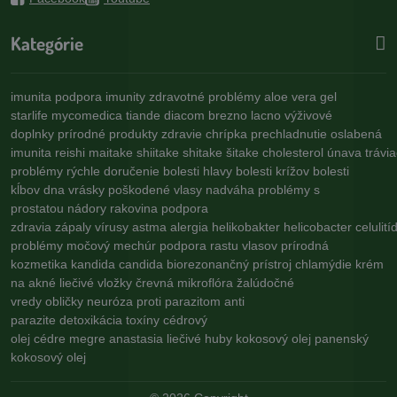
Kategórie
imunita
podpora imunity
zdravotné problémy
aloe vera gel
starlife
mycomedica
tiande
diacom
brezno
lacno
výživové
doplnky
prírodné produkty
zdravie
chrípka
prechladnutie
oslabená
imunita
reishi
maitake
shiitake
shitake
šitake
cholesterol
únava
trávi
problémy
rýchle doručenie
bolesti hlavy
bolesti krížov
bolesti
kĺbov
dna
vrásky
poškodené vlasy
nadváha
problémy s
prostatou
nádory
rakovina
podpora
zdravia
zápaly
vírusy
astma
alergia
helikobakter
helicobacter
celulití
problémy
močový mechúr
podpora rastu vlasov
prírodná
kozmetika
kandida
candida
biorezonančný prístroj
chlamýdie
krém
na akné
liečivé vložky
črevná mikroflóra
žalúdočné
vredy
obličky
neuróza
proti parazitom
anti
parazite
detoxikácia
toxíny
cédrový
olej
cédre
megre
anastasia
liečivé huby
kokosový olej
panenský
kokosový olej