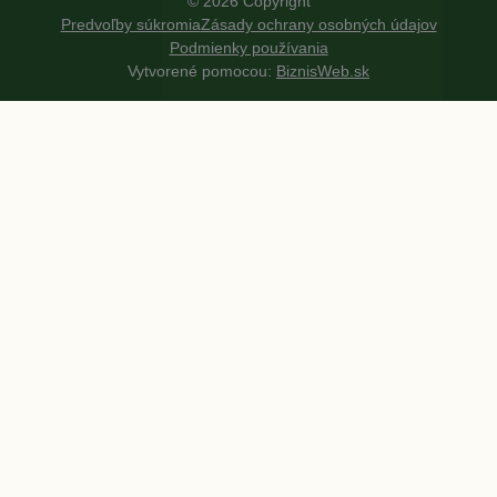
©
2026
Copyright
Predvoľby súkromia
Zásady ochrany osobných údajov
Podmienky používania
Vytvorené pomocou:
BiznisWeb.sk