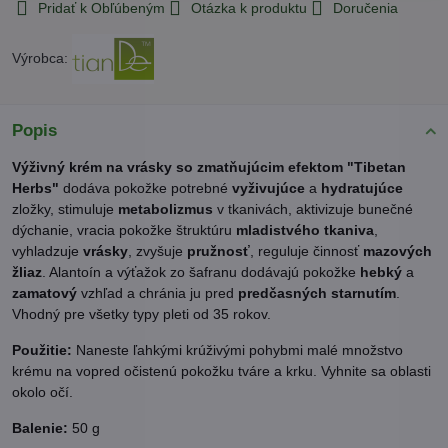
Pridať k Obľúbeným
Otázka k produktu
Doručenia
Výrobca:
Popis
Výživný krém na vrásky so zmatňujúcim efektom "Tibetan
Herbs"
dodáva pokožke potrebné
vyživujúce
a
hydratujúce
zložky, stimuluje
metabolizmus
v tkanivách, aktivizuje bunečné
dýchanie, vracia pokožke štruktúru
mladistvého tkaniva
,
vyhladzuje
vrásky
, zvyšuje
pružnosť
, reguluje činnosť
mazových
žliaz
. Alantoín a výťažok zo šafranu dodávajú pokožke
hebký
a
zamatový
vzhľad a chránia ju pred
predčasných starnutím
.
Vhodný pre všetky typy pleti od 35 rokov.
Použitie:
Naneste ľahkými krúživými pohybmi malé množstvo
krému na vopred očistenú pokožku tváre a krku. Vyhnite sa oblasti
okolo očí.
Balenie:
50 g