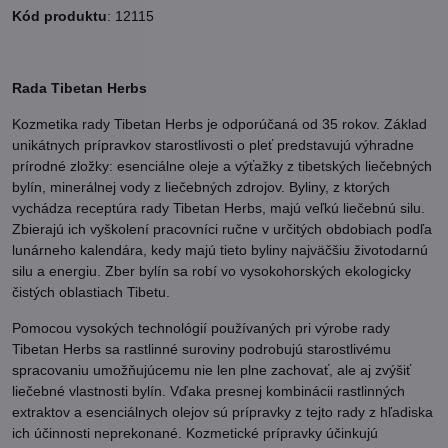
Kód produktu
: 12115
Rada Tibetan Herbs
Kozmetika
rady Tibetan Herbs je odporúčaná od 35 rokov. Základ
unikátnych prípravkov starostlivosti o pleť predstavujú výhradne
prírodné zložky: esenciálne oleje a výťažky z tibetských liečebných
bylín, minerálnej vody z liečebných zdrojov. Byliny, z ktorých
vychádza receptúra rady Tibetan Herbs, majú veľkú liečebnú silu.
Zbierajú ich vyškolení pracovníci ručne v určitých obdobiach podľa
lunárneho kalendára, kedy majú tieto byliny najväčšiu životodarnú
silu a energiu. Zber bylín sa robí vo vysokohorských ekologicky
čistých oblastiach Tibetu.
Pomocou vysokých technológií používaných pri výrobe rady
Tibetan Herbs sa rastlinné suroviny podrobujú starostlivému
spracovaniu umožňujúcemu nie len plne zachovať, ale aj zvýšiť
liečebné vlastnosti bylín. Vďaka presnej kombinácii rastlinných
extraktov a esenciálnych olejov sú prípravky z tejto rady z hľadiska
ich účinnosti neprekonané. Kozmetické prípravky účinkujú