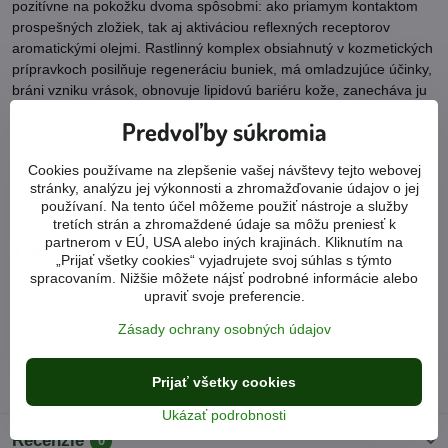
pozitívne na pokožku dvoma spôsobmi: ako priamym kontaktom
prospešných zložiek, tak aj aktiváciou reflexných receptorov
aromatickými olejmi. Rastlinný komplex obsiahnutý v kozmetických
prípravkoch posilňuje regeneráciu buniek, má omladzujúce účinky,
bráni vzniku vrások, obnovuje lipidovú bariéru kože, zanecháva ju
pružnejšiu a elastickejšiu. Obsahuje výťažok vilínu, výťažok
Predvoľby súkromia
šafranu, xantanovú gumu, výťažok z morských rias, hydralizovaný
kolagén, výťažok z angeliky, výťažok z aloe vera, výťažok z
Cookies používame na zlepšenie vašej návštevy tejto webovej
chryzantémy, ružový olej, olej z pelargónie, levanduľový olej.
stránky, analýzu jej výkonnosti a zhromažďovanie údajov o jej
používaní. Na tento účel môžeme použiť nástroje a služby
tretích strán a zhromaždené údaje sa môžu preniesť k
partnerom v EÚ, USA alebo iných krajinách. Kliknutím na
Viac z kategórie
„Prijať všetky cookies“ vyjadrujete svoj súhlas s týmto
spracovaním. Nižšie môžete nájsť podrobné informácie alebo
Prírodná kozmetika tianDe
upraviť svoje preferencie.
Produkty podľa ochorení
Vrásky
Zásady ochrany osobných údajov
Starostlivosť o tvár
Krémy, mlieka, gély
Vrásky
Kozmetické sady
Tibetan Herbs
Prijať všetky cookies
Ukázať podrobnosti
Recenzie
0