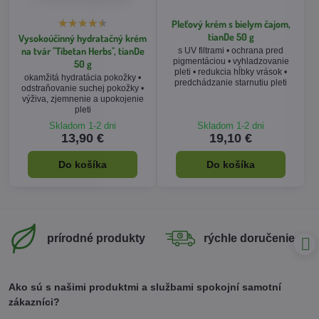
Pleťový krém s bielym čajom,
tianDe 50 g
Vysokoúčinný hydratačný krém
na tvár "Tibetan Herbs", tianDe
s UV filtrami • ochrana pred
pigmentáciou • vyhladzovanie
50 g
pleti • redukcia hĺbky vrások •
okamžitá hydratácia pokožky •
predchádzanie starnutiu pleti
odstraňovanie suchej pokožky •
výživa, zjemnenie a upokojenie
pleti
Skladom 1-2 dni
Skladom 1-2 dni
13,90 €
19,10 €
Do košíka
Do košíka
prírodné produkty
rýchle doručenie
Ako sú s našimi produktmi a službami spokojní samotní
zákazníci?