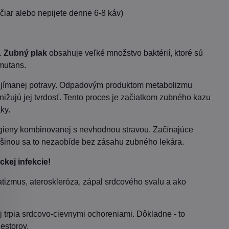
jčiar alebo nepijete denne 6-8 káv)
.
Zubný plak
obsahuje veľké množstvo baktérií, ktoré sú
 mutans.
u prijímanej potravy. Odpadovým produktom metabolizmu
 znižujú jej tvrdosť. Tento proces je začiatkom zubného kazu
ky.
hygieny kombinovanej s nevhodnou stravou. Začínajúce
šinou sa to nezaobíde bez zásahu zubného lekára.
ckej infekcie!
atizmus, ateroskleróza, zápal srdcového svalu a ako
enej trpia srdcovo-cievnymi ochoreniami. Dôkladne - to
estorov.