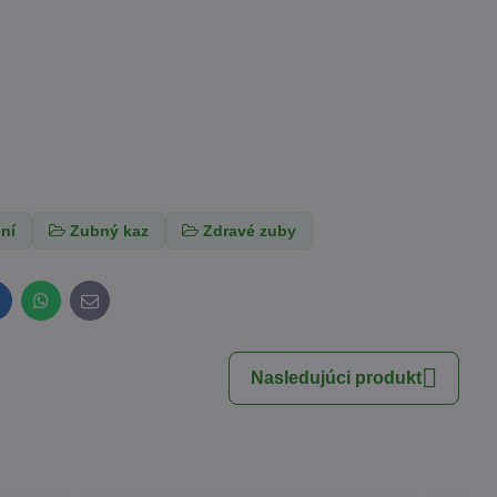
ní
Zubný kaz
Zdravé zuby
inkedIn
WhatsApp
E-
mail
Nasledujúci produkt