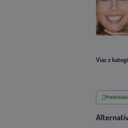
Viac z kateg
Predchádz
Alternatí