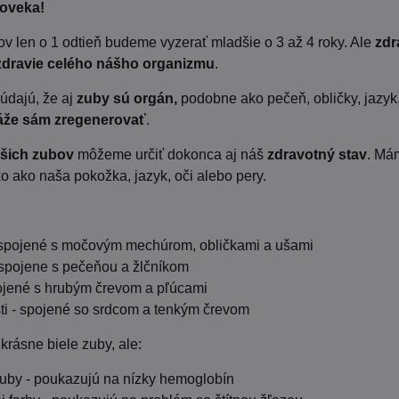
loveka!
v len o 1 odtieň budeme vyzerať mladšie o 3 až 4 roky. Ale
zdr
zdravie celého nášho organizmu
.
údajú, že aj
zuby sú orgán,
podobne ako pečeň, obličky, jazyk
že sám zregenerovať
.
šich zubov
môžeme určiť dokonca aj náš
zdravotný stav
. Má
o ako naša pokožka, jazyk, oči alebo pery.
 spojené s močovým mechúrom, obličkami a ušami
spojene s pečeňou a žlčníkom
pojené s hrubým črevom a pľúcami
i - spojené so srdcom a tenkým črevom
krásne biele zuby, ale:
uby - poukazujú na nízky hemoglobín