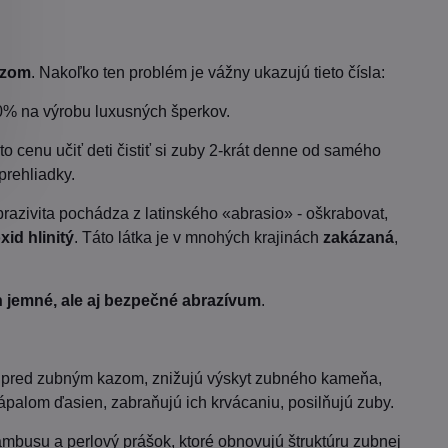
azom
. Nakoľko ten problém je vážny ukazujú tieto čísla:
20% na výrobu luxusných šperkov.
o cenu učiť deti čistiť si zuby 2-krát denne od samého
prehliadky.
brazivita pochádza z latinského «аbrasio» - oškrabovat,
id hlinitý
. Táto látka je v mnohých krajinách
zakázaná
,
.
n jemné, ale aj bezpečné abrazívum
.
by pred zubným kazom, znižujú výskyt zubného kameňa,
ápalom ďasien, zabraňujú ich krvácaniu, posilňujú zuby.
ambusu a perlový prášok, ktoré obnovujú štruktúru zubnej