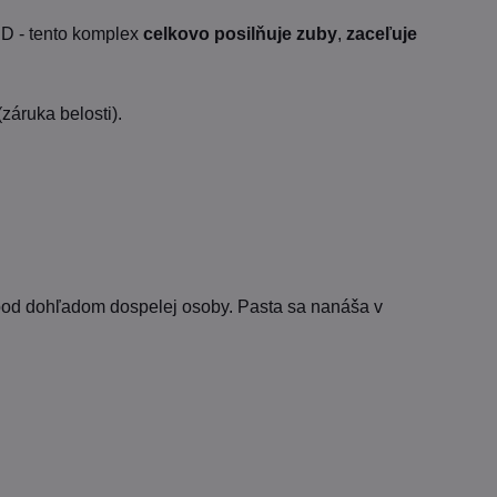
 D - tento komplex
celkovo posilňuje zuby
,
zaceľuje
áruka belosti).
y pod dohľadom dospelej osoby. Pasta sa nanáša v