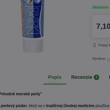
Skladom 
7,1
Pridať
Výrobca:
Popis
Recenzie
0
Prírodné morské perly"
perlový púder
, ktorý sa v
tradičnej čínskej medicíne
používa 