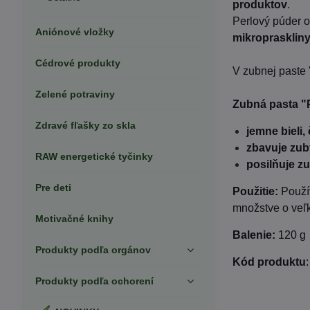
produktov
.
Perlový púder o
Aniónové vložky
mikroprasklin
Cédrové produkty
V zubnej paste 
Zelené potraviny
Zubná pasta "
Zdravé fľašky zo skla
jemne bieli, 
zbavuje zu
RAW energetické tyčinky
posilňuje z
Pre deti
Použitie:
Použí
množstve o veľk
Motivačné knihy
Balenie:
120 g
Produkty podľa orgánov
Kód produktu
Produkty podľa ochorení