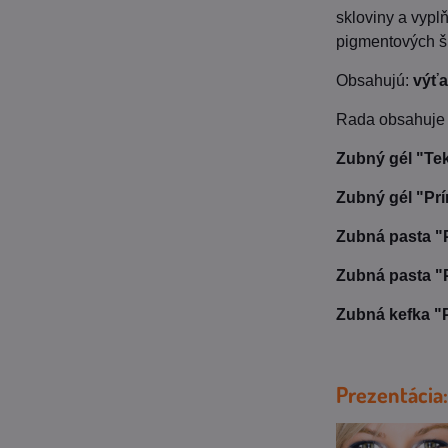
skloviny a vypl
pigmentových šk
Obsahujú:
výťa
Rada obsahuje 
Zubný gél "Te
Zubný gél "Pr
Zubná pasta "
Zubná pasta
Zubná kefka "
Prezentácia