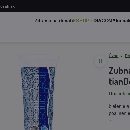
dosah.sk
Zdravie na dosah
ESHOP
DIACOM
Ako na
Úvod
Pr
Zubná
tianD
Hodnoten
bielenie a
posilnenie