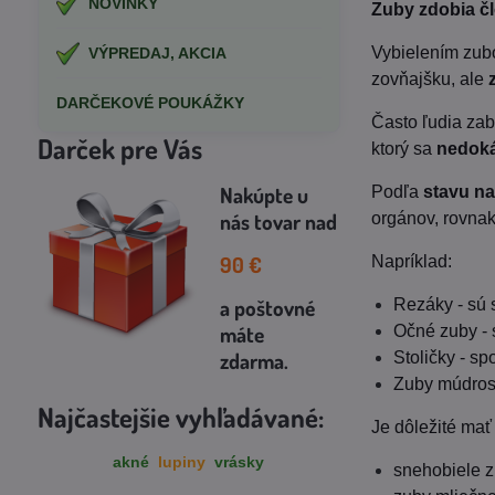
NOVINKY
Zuby zdobia č
Vybielením zubo
VÝPREDAJ, AKCIA
zovňajšku, ale
DARČEKOVÉ POUKÁŽKY
Často ľudia zab
Darček pre Vás
ktorý sa
nedoká
Nakúpte u
Podľa
stavu na
nás tovar
nad
orgánov, rovnak
90
€
Napríklad:
a poštovné
Rezáky - sú
máte
Očné zuby - 
zdarma
.
Stoličky - s
Zuby múdrost
Najčastejšie vyhľadávané:
Je dôležité mať 
akné
lupiny
vrásky
snehobiele z