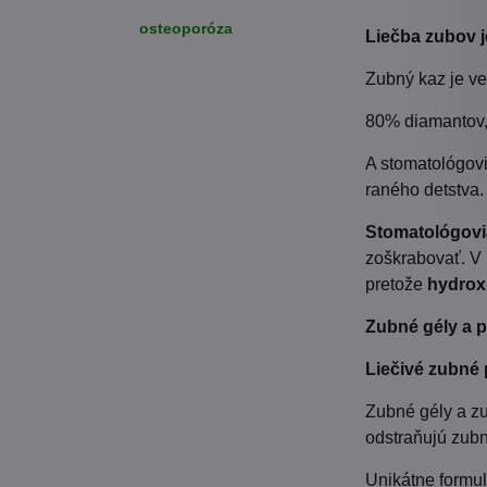
osteoporóza
Liečba zubov j
Zubný kaz je ve
80% diamantov, 
A stomatológovi
raného detstva.
Stomatológovi
zoškrabovať. V
pretože
hydroxi
Zubné gély a p
Liečivé zubné 
Zubné gély a z
odstraňujú zubn
Unikátne formul