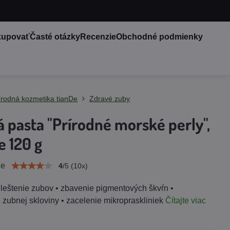
kupovať
Časté otázky
Recenzie
Obchodné podmienky
írodná kozmetika tianDe
Zdravé zuby
 pasta "Prírodné morské perly",
e 120 g
ie
4
/
5
(
10
x)
 leštenie zubov • zbavenie pigmentových škvŕn •
 zubnej skloviny • zacelenie mikropraskliniek
Čítajte viac