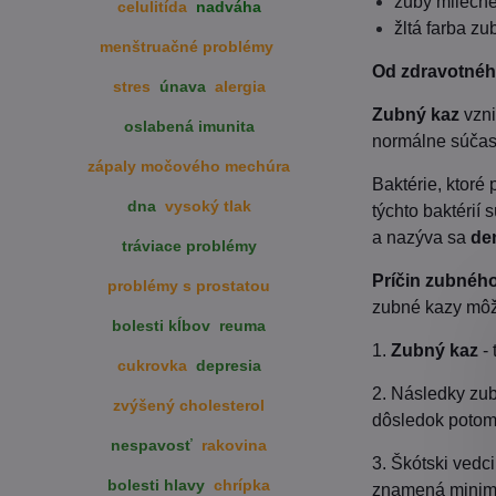
zuby mliečne
celulitída
nadváha
žltá farba zu
menštruačné problémy
Od zdravotného
stres
únava
alergia
Zubný kaz
vzni
oslabená imunita
normálne súčasť
zápaly močového mechúra
Baktérie, ktoré
dna
vysoký tlak
týchto baktérií 
a nazýva sa
dem
tráviace problémy
Príčin zubnéh
problémy s prostatou
zubné kazy môž
bolesti kĺbov
reuma
1.
Zubný kaz
- 
cukrovka
depresia
2. Následky zub
zvýšený cholesterol
dôsledok potom 
nespavosť
rakovina
3. Škótski vedci
bolesti hlavy
chrípka
znamená minimá