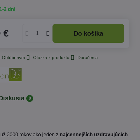
1-2 dni
0 €
Do košíka
 k Obľúbeným
Otázka k produktu
Doručenia
Diskusia
0
už 3000 rokov ako jeden z
najcennejších uzdravujúcich