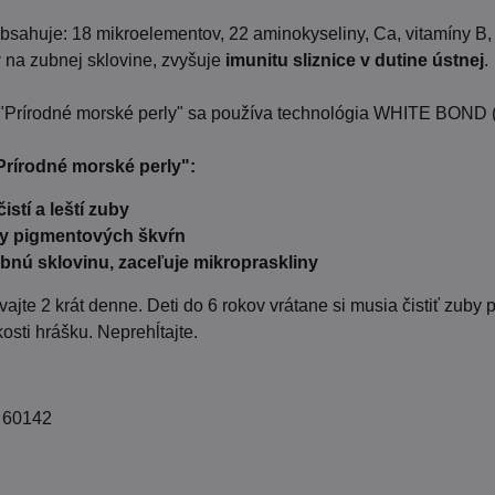
bsahuje: 18 mikroelementov, 22 aminokyseliny, Ca, vitamíny B,
y
na zubnej sklovine, zvyšuje
imunitu sliznice v dutine ústnej
.
"Prírodné morské perly" sa používa technológia WHITE BOND (z
Prírodné morské perly":
čistí a leští zuby
by pigmentových škvŕn
ubnú sklovinu, zaceľuje mikropraskliny
vajte 2 krát denne. Deti do 6 rokov vrátane si musia čistiť zub
osti hrášku. Neprehĺtajte.
: 60142