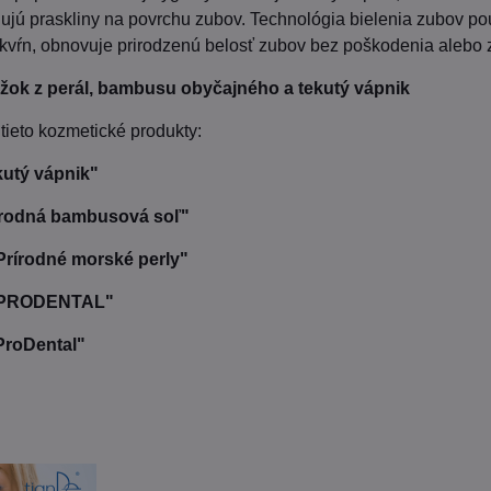
ňujú praskliny na povrchu zubov. Technológia bielenia zubov 
vŕn, obnovuje prirodzenú belosť zubov bez poškodenia alebo z
žok z perál, bambusu obyčajného a tekutý vápnik
tieto kozmetické produkty:
kutý vápnik"
írodná bambusová soľ"
Prírodné morské perly"
 "PRODENTAL"
ProDental"
: