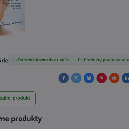
órie
Prírodná kozmetika tianDe
Produkty podľa ochore
Facebook
Twitter
Bluesky
Pinterest
Reddit
L
ajúci produkt
vne produkty