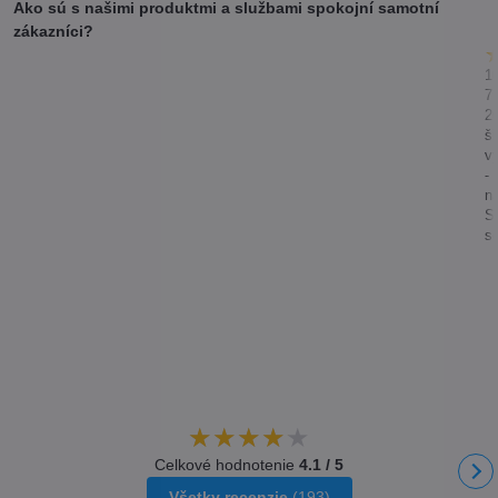
Ako sú s našimi produktmi a službami spokojní samotní
zákazníci?
10
7.
2
ši
v
-
n
St
so
Celkové hodnotenie
4.1 / 5
Všetky recenzie
(193)