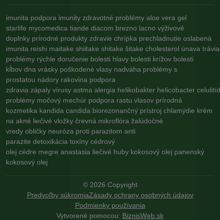
imunita
podpora imunity
zdravotné problémy
aloe vera gel
starlife
mycomedica
tiande
diacom
brezno
lacno
výživové
doplnky
prírodné produkty
zdravie
chrípka
prechladnutie
oslabená
imunita
reishi
maitake
shiitake
shitake
šitake
cholesterol
únava
trávi
problémy
rýchle doručenie
bolesti hlavy
bolesti krížov
bolesti
kĺbov
dna
vrásky
poškodené vlasy
nadváha
problémy s
prostatou
nádory
rakovina
podpora
zdravia
zápaly
vírusy
astma
alergia
helikobakter
helicobacter
celulití
problémy
močový mechúr
podpora rastu vlasov
prírodná
kozmetika
kandida
candida
biorezonančný prístroj
chlamýdie
krém
na akné
liečivé vložky
črevná mikroflóra
žalúdočné
vredy
obličky
neuróza
proti parazitom
anti
parazite
detoxikácia
toxíny
cédrový
olej
cédre
megre
anastasia
liečivé huby
kokosový olej
panenský
kokosový olej
©
2026
Copyright
Predvoľby súkromia
Zásady ochrany osobných údajov
Podmienky používania
Vytvorené pomocou:
BiznisWeb.sk