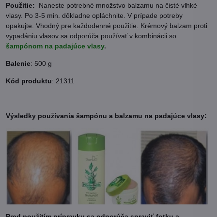
Použitie:
Naneste potrebné množstvo balzamu na čisté vlhké
vlasy. Po 3-5 min. dôkladne opláchnite. V prípade potreby
opakujte. Vhodný pre každodenné použitie. Krémový balzam proti
vypadániu vlasov sa odporúča používať v kombinácii so
šampónom na padajúce vlasy
.
Balenie
: 500 g
Kód produktu
: 21311
Výsledky používania šampónu a balzamu na padajúce vlasy:
Pred použitím prípravku sa odporúča spraviť fotku a