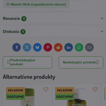
Master Herb (vypadávanie vlasov)
Recenzie
0
Diskusia
0
Facebook
Twitter
Bluesky
Pinterest
Reddit
LinkedIn
WhatsApp
E-
mail
Predchádzajúci
Nasledujúci produkt
produkt
Alternatívne produkty