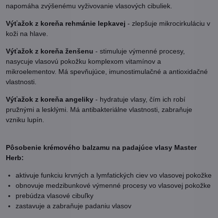
napomáha zvýšenému vyživovanie vlasových cibuliek.
Výťažok z koreňa rehmánie lepkavej
- zlepšuje mikrocirkuláciu v
koži na hlave.
Výťažok z koreňa ženšenu
- stimuluje výmenné procesy,
nasycuje vlasovú pokožku komplexom vitamínov a
mikroelementov. Má spevňujúce, imunostimulačné a antioxidačné
vlastnosti.
Výťažok z koreňa angeliky
- hydratuje vlasy, čím ich robí
pružnými a lesklými. Má antibakteriálne vlastnosti, zabraňuje
vzniku lupín.
Pôsobenie krémového balzamu na padajúce vlasy Master
Herb:
aktivuje funkciu krvných a lymfatických ciev vo vlasovej pokožke
obnovuje medzibunkové výmenné procesy vo vlasovej pokožke
prebúdza vlasové cibuľky
zastavuje a zabraňuje padaniu vlasov