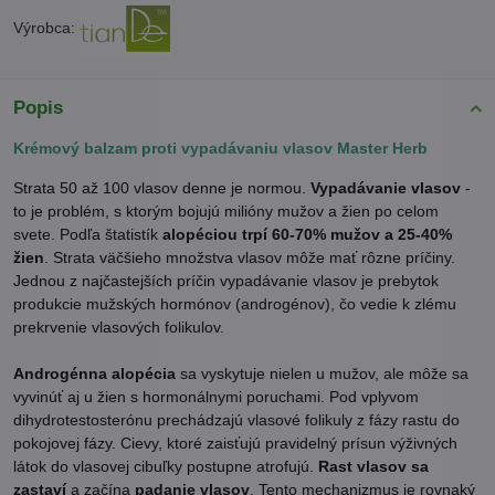
Výrobca:
Popis
Krémový balzam proti vypadávaniu vlasov Master Herb
Strata 50 až 100 vlasov denne je normou.
Vypadávanie vlasov
-
to je problém, s ktorým bojujú milióny mužov a žien po celom
svete. Podľa štatistík
alopéciou trpí 60-70% mužov a 25-40%
žien
. Strata väčšieho množstva vlasov môže mať rôzne príčiny.
Jednou z najčastejších príčin vypadávanie vlasov je prebytok
produkcie mužských hormónov (androgénov), čo vedie k zlému
prekrvenie vlasových folikulov.
Androgénna alopécia
sa vyskytuje nielen u mužov, ale môže sa
vyvinúť aj u žien s hormonálnymi poruchami. Pod vplyvom
dihydrotestosterónu prechádzajú vlasové folikuly z fázy rastu do
pokojovej fázy. Cievy, ktoré zaisťujú pravidelný prísun výživných
látok do vlasovej cibuľky postupne atrofujú.
Rast vlasov sa
zastaví
a začína
padanie vlasov
. Tento mechanizmus je rovnaký