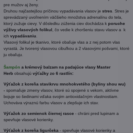
pre mužov aj ženy.
Druhou najčastejšou príčinou vypadávania vlasov je
stres
. Stres je
sprevádzaný uvoľnením väčšieho množstva adrenalínu do tela,
ktorý zužuje cievy. V dôsledku zúženia ciev dochádza k
poruche
výživy vlasových folikul
, čo vedie k zhoršeniu stavu vlasov a
k
ich
vypadávaniu
.
Vlasový folikul je tkanivo, ktoré obaľuje vlas a z nej potom vlas
vyrastá. Je tvorený vlasovou cibuľkou a 2 vlasovými pošvami, ktoré
ju obaľuju.
Šampón
a krémový balzam na padajúce vlasy Master
Herb
obsahujú
výťažky zo 6 rastlín:
Výťažok z koreňa stavikrvu mnohokvetého (byliny shou wu)
-
spomaľuje zmeny vlasov, ktoré sú spojené s vekom, aktívne
bojuje so šedinami vďaka svojim antioxidačným vlastnostiam.
Uchováva výraznú farbu vlasov a zlepšuje ich stav.
Výťažok zo semienok čiernej rasce
- chráni pred lupinam a
spevňuje vlasové korienky.
Výťažok z koreňa ligurčeka
- spevňuje vlasové korienky a