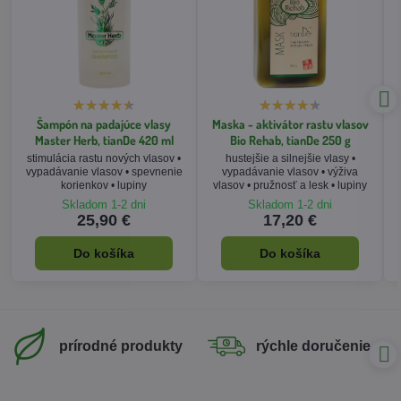
Šampón na padajúce vlasy
Maska - aktivátor rastu vlasov
Master Herb, tianDe 420 ml
Bio Rehab, tianDe 250 g
stimulácia rastu nových vlasov •
hustejšie a silnejšie vlasy •
vypadávanie vlasov • spevnenie
vypadávanie vlasov • výživa
korienkov • lupiny
vlasov • pružnosť a lesk • lupiny
Skladom 1-2 dni
Skladom 1-2 dni
25,90 €
17,20 €
Do košíka
Do košíka
prírodné produkty
rýchle doručenie